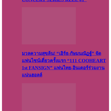
มวลความสุขล้น! “เอิร์ธ-กัษมนณัฏฐ์” จัด
แฟนไซน์เดี่ยวครั้งแรก “111 COOHEART
1st FANSIGN” แฟนไทย-อินเตอร์ร่วมงาน
แน่นฮอลล์