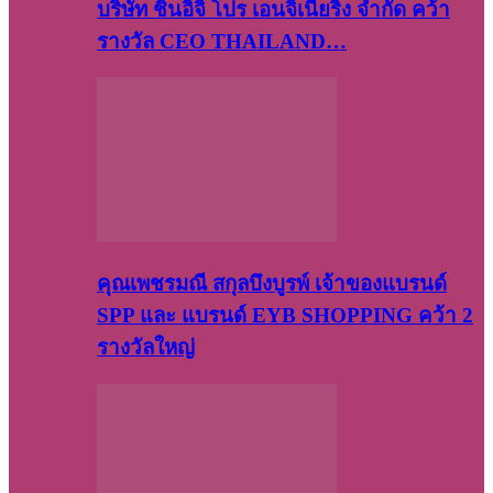
บริษัท​ ชินอิจิ​ โปร​ เอน​จิเนีย​ริ่ง​ จำกัด คว้า
รางวัล CEO THAILAND…
คุณเพชรมณี สกุลบึงบูรพ์ เจ้าของแบรนด์
SPP และ แบรนด์ EYB SHOPPING คว้า 2
รางวัลใหญ่