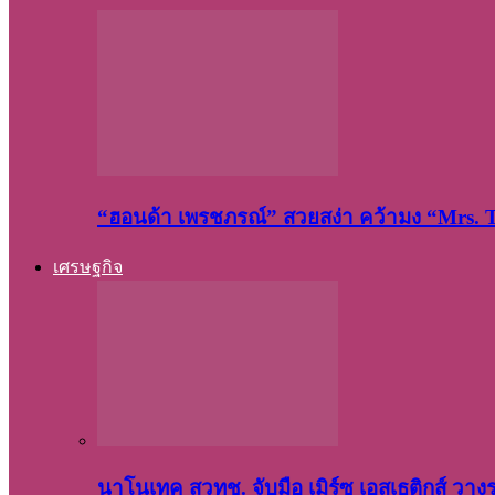
“ฮอนด้า เพรชภรณ์” สวยสง่า คว้ามง “Mrs.
เศรษฐกิจ
นาโนเทค สวทช. จับมือ เมิร์ซ เอสเธติกส์ วา