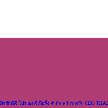
ษัท​ ชินอิจิ​ โปร​ เอน​จิเนีย​ริ่ง​ จำกัด คว้ารางวัล CEO