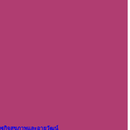
รษฐกิจสุขภาพและอายุวัฒน์