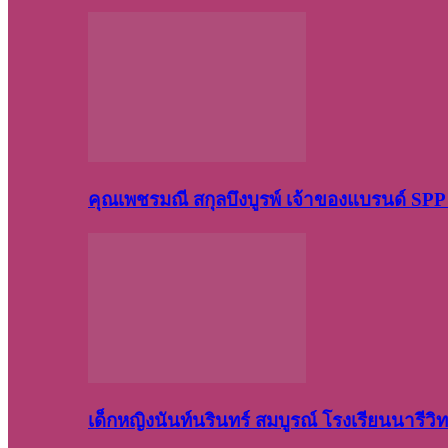
คุณเพชรมณี สกุลบึงบูรพ์ เจ้าของแบรนด์ S
เด็กหญิงนันท์นรินทร์ สมบูรณ์ โรงเรียนนารี