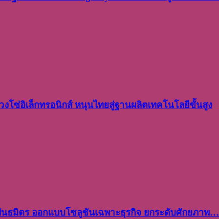
งโซ่อิเล็กทรอนิกส์ หนุนไทยสู่ฐานผลิตเทคโนโลยีขั้นสูง
พันธมิตร ออกแบบโซลูชันเฉพาะธุรกิจ ยกระดับศักยภาพ…