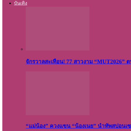
บันเทิง
จักรวาลสะเทือน! 77 สาวงาม “MUT2026” ตบ
“แม่น้อง” ควงแขน “น้องเนย” นำทัพสปอนเซอ