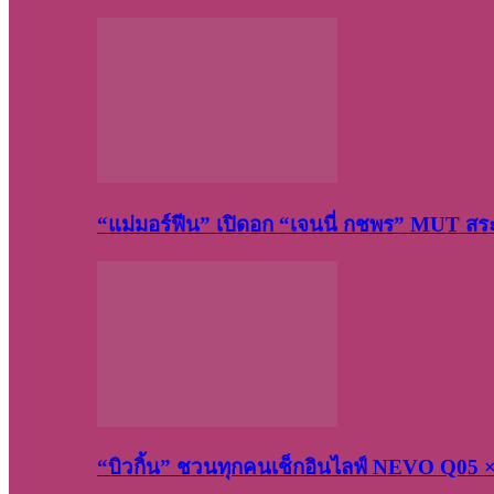
“แม่มอร์ฟีน” เปิดอก “เจนนี่ กชพร” MUT ส
“บิวกิ้น” ชวนทุกคนเช็กอินไลฟ์ NEVO Q05 