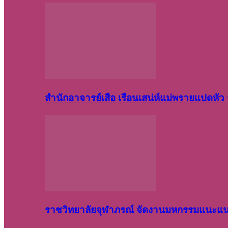
สำนักอาจารย์เสือ เรือนเสน่ห์แม่พรายแปดหั
ราชวิทยาลัยจุฬาภรณ์ จัดงานมหกรรมแนะแนว