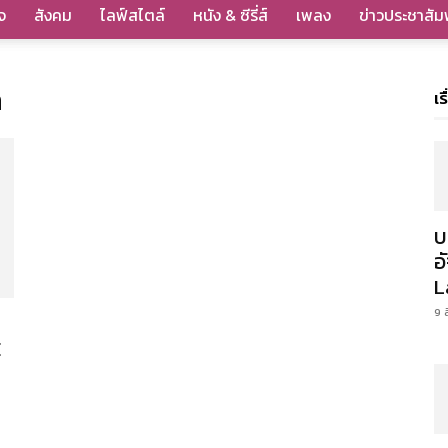
จ
สังคม
ไลฟ์สไตล์
หนัง & ซีรี่ส์
เพลง
ข่าวประชาสัมพ
n
เร
บ
อ
L
9 
E