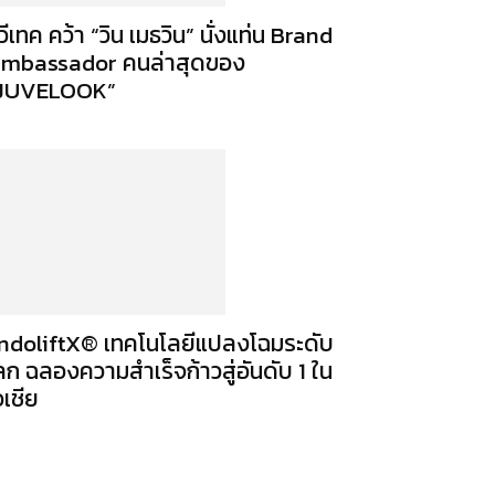
ูวีเทค คว้า “วิน เมธวิน” นั่งแท่น Brand
mbassador คนล่าสุดของ
JUVELOOK”
ndoliftX® เทคโนโลยีแปลงโฉมระดับ
ลก ฉลองความสำเร็จก้าวสู่อันดับ 1 ใน
อเชีย