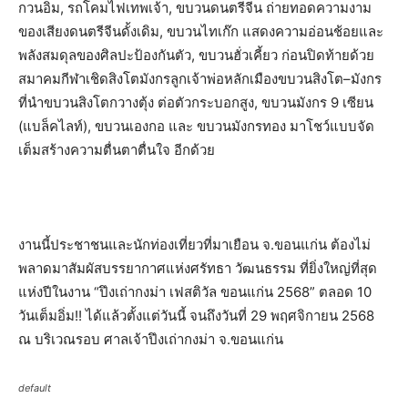
กวนอิม, รถโคมไฟเทพเจ้า, ขบวนดนตรีจีน ถ่ายทอดความงาม
ของเสียงดนตรีจีนดั้งเดิม, ขบวนไทเก๊ก แสดงความอ่อนช้อยและ
พลังสมดุลของศิลปะป้องกันตัว, ขบวนฮั่วเคี้ยว ก่อนปิดท้ายด้วย
สมาคมกีฬาเชิดสิงโตมังกรลูกเจ้าพ่อหลักเมืองขบวนสิงโต–มังกร
ที่นำขบวนสิงโตกวางตุ้ง ต่อตัวกระบอกสูง, ขบวนมังกร 9 เซียน
(แบล็คไลท์), ขบวนเองกอ และ ขบวนมังกรทอง มาโชว์แบบจัด
เต็มสร้างความตื่นตาตื่นใจ อีกด้วย
งานนี้ประชาชนและนักท่องเที่ยวที่มาเยือน จ.ขอนแก่น ต้องไม่
พลาดมาสัมผัสบรรยากาศแห่งศรัทธา วัฒนธรรม ที่ยิ่งใหญ่ที่สุด
แห่งปีในงาน “ปึงเถ่ากงม่า เฟสติวัล ขอนแก่น 2568” ตลอด 10
วันเต็มอิ่ม!! ได้แล้วตั้งแต่วันนี้ จนถึงวันที่ 29 พฤศจิกายน 2568
ณ บริเวณรอบ ศาลเจ้าปึงเถ่ากงม่า จ.ขอนแก่น
default