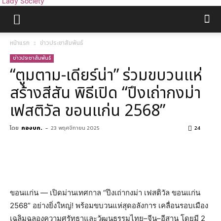
Lady Society
หน้าแรก
ข่าวประชาสัมพันธ์
ข่าวประชาสัมพันธ์
“ตูมตาม-เดียร์น่า” ร่วมขบวนแห่
สร้างสีสัน พิธีเปิด “ปึงเถ่ากงม่า
เฟสติวัล ขอนแก่น 2568”
โดย
กองบก.
-
23 พฤศจิกายน 2025
24
ขอนแก่น — เปิดม่านเทศกาล “ปึงเถ่ากงม่า เฟสติวัล ขอนแก่น
2568” อย่างยิ่งใหญ่! พร้อมขบวนแห่สุดอลังการ เคลื่อนรอบเมือง
เฉลิมฉลองความศรัทธาและวัฒนธรรมไทย–จีน–อีสาน โดยมี 2