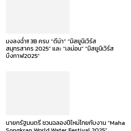
มงลงฉ่ำ!! 3B ครบ “ดีน่า” “มิสยูนิเวิร์ส
สมุทรสาคร 2025” และ “เลม่อน” “มิสยูนิเวิร์ส
บึงกาฬ2025”
นายกรัฐมนตรี ชวนฉลองปีใหม่ไทยกับงาน “Maha
Songkran World Water Festival 2025”