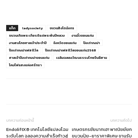
แท็ก
ladysociety
ขบวนสิงโตมังกร
ขบวนเทิดพระเกียรติแด่พระพันปีหลวง
งานงิ้วขอนแก่น
งานสมโภชศาลเจ้าประจำปี
จังหวัดขอนแก่น
ปึงเถ่ากงม่า
ปึงเถ่ากงม่าเฟสติวัล
ปึงเถ่ากงม่าเฟสติวัลขอนแก่น2568
ศาลเจ้าปึงเถ่ากงม่าขอนแก่น
เฉลิมฉลองวัฒนธรรมไทยจีนอีสาน
โคมไฟแสงแห่งศรัทธา
บทความก่อนหน้านี้
บทความถัดไป
EndoliftX® เทคโนโลยีแปลงโฉม
เกษตรกรชัยนาทเฮ! พาณิชย์ยก
ระดับโลก ฉลองความสำเร็จก้าวสู่
ขบวนปุ๋ย-ยาราคาพิเศษ ขานรับ