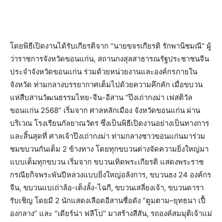
โดยพิธีเปิดงานได้รับเกียรติจาก “นายขจรเกียรติ รักพานิชมณี” ผู้
ว่าราชการจังหวัดขอนแก่น, สถานกงสุลสาธารณรัฐประชาชนจีน
ประจำจังหวัดขอนแก่น ร่วมด้วยหน่วยงานและองค์กรภายใน
จังหวัด ท่ามกลางบรรยากาศเต็มไปด้วยความคึกคัก เมื่อขบวน
แห่สืบสานวัฒนธรรมไทย-จีน-อีสาน “ปึงเถ่ากงม่า เฟสติวัล
ขอนแก่น 2568” เริ่มจาก ศาลหลักเมือง จังหวัดขอนแก่น ผ่าน
บริเวณ โรงเรียนกัลยาณวัตร ซึ่งเป็นพิธีเปิดงานอย่างเป็นทางการ
และสิ้นสุดที่ ศาลเจ้าปึงเถ่ากงม่า ท่ามกลางชาวขอนแก่นมาร่วม
ชมขบวนกันเต็ม 2 ข้างทาง โดยทุกขบวนต่างจัดความยิ่งใหญ่มา
แบบเต็มทุกขบวน เริ่มจาก ขบวนเทิดพระเกียรติ แสดงพระราช
กรณียกิจพระพันปีหลวงแบบยิ่งใหญ่อลังการ, ขบวนธง 24 องค์กร
จีน, ขบวนแบเถ่าล้อ-เต็งลั้ง-ไฉกี, ขบวนเสลี่ยงเจ้า, ขบวนดารา
รับเชิญ โดยมี 2 นักแสดงเลือดอีสานชื่อดัง “ตูมตาม–ยุทธนา เปื้
องกลาง” และ “เดียร์น่า ฟลีโป” มาสร้างสีสัน, รถองค์สมมุติเจ้าแม่