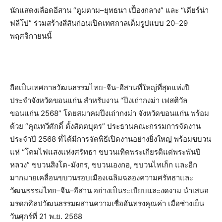
นักแสดงเลือดอีสาน “ตูมตาม–ยุทธนา เปื้องกลาง” และ “เดียร์น่า
ฟลีโป” ร่วมสร้างสีสันก่อนเปิดเทศกาลเต็มรูปแบบ 20–29
พฤศจิกายนนี้
ถือเป็นเทศกาลวัฒนธรรมไทย-จีน-อีสานที่ใหญ่ที่สุดแห่งปี
ประจำจังหวัดขอนแก่น สำหรับงาน “ปึงเถ่ากงม่า เฟสติวัล
ขอนแก่น 2568” โดยสมาคมปึงเถ่ากงม่า จังหวัดขอนแก่น พร้อม
ด้วย “คุณทวีศักดิ์ ตั้งสัตตบุตร” ประธานคณะกรรมการจัดงาน
ประจำปี 2568 ที่ได้มีการจัดพิธีเปิดงานอย่างยิ่งใหญ่ พร้อมขบวน
แห่ “โคมไฟแสงแห่งศรัทธา ขบวนเทิดพระเกียรติแด่พระพันปี
หลวง” ขบวนสิงโต-มังกร, ขบวนเองกอ, ขบวนไทเก็ก และอีก
มากมายเคลื่อนขบวนรอบเมืองเฉลิมฉลองความศรัทธาและ
วัฒนธรรมไทย–จีน–อีสาน อย่างเป็นระเบียบและงดงาม นำเสนอ
มรดกศิลปวัฒนธรรมผสานความเชื่ออันทรงคุณค่า เมื่อช่วงเย็น
วันศุกร์ที่ 21 พ.ย. 2568