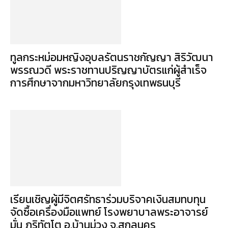
ทูลกระหม่อมหญิงอุบลรัตนราชกัญญา สิริวัฒนา
พรรณวดี พระราชทานปริญญาบัตรแก่ผู้สำเร็จ
การศึกษาจากมหาวิทยาลัยกรุงเทพธนบุรี
เรียนเชิญผู้มีจิตศรัทธาร่วมบริจาคเงินสมทบทุน
จัดซื้อเครื่องมือแพทย์ โรงพยาบาลพระอาจารย์
มั่น ภูริทัตโต อ.บ้านม่วง จ.สกลนคร