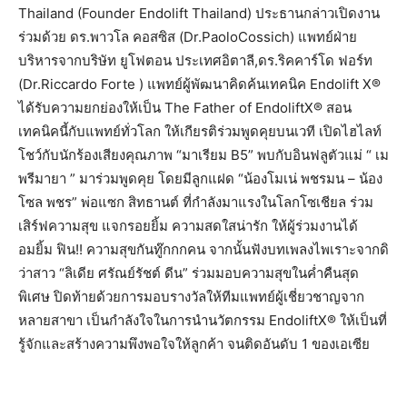
Thailand (Founder Endolift Thailand) ประธานกล่าวเปิดงาน
ร่วมด้วย ดร.พาวโล คอสซิส (Dr.PaoloCossich) แพทย์ฝ่าย
บริหารจากบริษัท ยูโฟตอน ประเทศอิตาลี,ดร.ริคคาร์โด ฟอร์ท
(Dr.Riccardo Forte ) แพทย์ผู้พัฒนาคิดค้นเทคนิค Endolift X®
ได้รับความยกย่องให้เป็น The Father of EndoliftX® สอน
เทคนิคนี้กับแพทย์ทั่วโลก ให้เกียรติร่วมพูดคุยบนเวที เปิดไฮไลท์
โชว์กับนักร้องเสียงคุณภาพ “มาเรียม B5” พบกับอินฟลูตัวแม่ “ เม
พรีมายา ” มาร่วมพูดคุย โดยมีลูกแฝด “น้องโมเน่ พชรมน – น้อง
โซล พชร” พ่อแซก สิทธานต์ ที่กำลังมาแรงในโลกโซเชียล ร่วม
เสิร์ฟความสุข แจกรอยยิ้ม ความสดใสน่ารัก ให้ผู้ร่วมงานได้
อมยิ้ม ฟิน!! ความสุขกันทู๊กกกคน จากนั้นฟังบทเพลงไพเราะจากดิ
ว่าสาว “ลิเดีย ศรัณย์รัชต์ ดีน” ร่วมมอบความสุขในค่ำคืนสุด
พิเศษ ปิดท้ายด้วยการมอบรางวัลให้ทีมแพทย์ผู้เชี่ยวชาญจาก
หลายสาขา เป็นกำลังใจในการนำนวัตกรรม EndoliftX® ให้เป็นที่
รู้จักและสร้างความพึงพอใจให้ลูกค้า จนติดอันดับ 1 ของเอเซีย