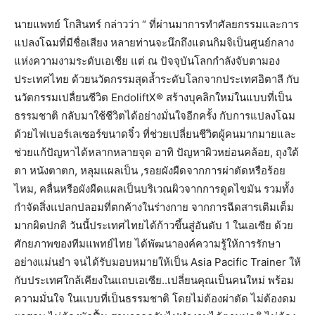
นายแพทย์ โกสินทร์ กล่าวว่า “ ที่ผ่านมาการทำศัลยกรรมและการ
แปลงโฉมที่มีชื่อเสียง หลายท่านจะนึกถึงแดนกิมจิเป็นศูนย์กลาง
แห่งความงามระดับเอเชีย แต่ ณ ปัจจุบันโลกกำลังจับตามอง
ประเทศไทย ด้วยนวัตกรรมสุดล้ำระดับโลกจากประเทศอิตาลี กับ
นวัตกรรมเปลื่ยนชีวิต EndoliftX® สร้างบุคลิกใหม่ในแบบที่เป็น
ธรรมชาติ กลับมาใช้ชีวิตได้อย่างมั่นใจอีกครั้ง กับการแปลงโฉม
ด้วยไฟเบอร์เลเซอร์ขนาดจิ๋ว ที่ช่วยเปลี่ยนชีวิตผู้คนมากมายและ
ช่วยแก้ปัญหาได้หลากหลายจุด อาทิ ปัญหาผิวหย่อนคล้อย, ถุงใต้
ตา หนังตาตก, หลุมแผลเป็น ,รอยผังผืดจากการผ่าตัดหรือร้อย
ไหม, คลื่นหรือผังผืดแผลเป็นบริเวณผิวจากการดูดไขมัน รวมทั้ง
กำจัดสิ่งแปลกปลอมที่ตกค้างในร่างกาย จากการฉีดสารเติมเต็ม
มากผิดปกติ วันนี้ประเทศไทยได้ก้าวขึ้นสู่อันดับ 1 ในเอเซีย ด้วย
ศักยภาพของทีมแพทย์ไทย ได้พัฒนาองค์ความรู้ให้การรักษา
อย่างแม่นยำ จนได้รับมอบหมายให้เป็น Asia Pacific Trainer ให้
กับประเทศใกล้เคียงในแถบเอเซีย..เปลี่ยนคุณเป็นคนใหม่ พร้อม
ความมั่นใจ ในแบบที่เป็นธรรมชาติ โดยไม่ต้องผ่าตัด ไม่ต้องดม