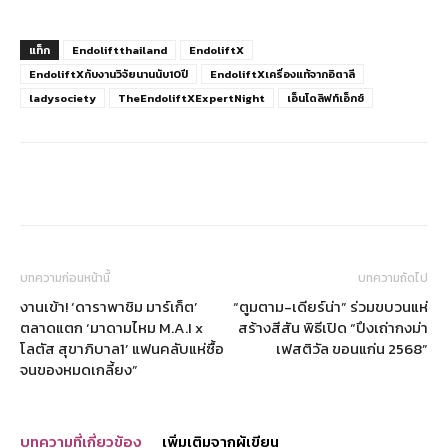
แท็ก
Endoliftthailand
EndoliftX
EndoliftXกับงานวิจัยนานนับ10ปี
EndoliftXเครื่องแท้จากอิตาลี
ladysociety
TheEndoliftXExpertNight
เอ็นโดลิฟท์เอ็กซ์
บทความก่อนหน้านี้
บทความถัดไป
งานเข้า! ‘ดาราพาชิม มาร์เก็ต’
“ตูมตาม-เดียร์น่า” ร่วมขบวนแห่
ตลาดแตก ‘มาดามไหม M.A.I x
สร้างสีสัน พิธีเปิด “ปึงเถ่ากงม่า
โลตัส สุขาภิบาล1’ แฟนคลับแห่ซื้อ
เฟสติวัล ขอนแก่น 2568”
จนของหมดเกลี้ยง”
บทความที่เกี่ยวข้อง
เพิ่มเติมจากผู้เขียน