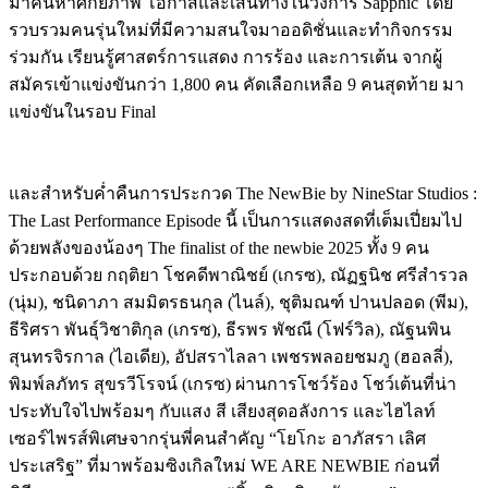
มาค้นหาศักยภาพ โอกาสและเส้นทางในวงการ Sapphic โดย
รวบรวมคนรุ่นใหม่ที่มีความสนใจมาออดิชั่นและทำกิจกรรม
ร่วมกัน เรียนรู้ศาสตร์การแสดง การร้อง และการเต้น จากผู้
สมัครเข้าแข่งขันกว่า 1,800 คน คัดเลือกเหลือ 9 คนสุดท้าย มา
แข่งขันในรอบ Final
และสำหรับค่ำคืนการประกวด The NewBie by NineStar Studios :
The Last Performance Episode นี้ เป็นการแสดงสดที่เต็มเปี่ยมไป
ด้วยพลังของน้องๆ The finalist of the newbie 2025 ทั้ง 9 คน
ประกอบด้วย กฤติยา โชคดีพาณิชย์ (เกรซ), ณัฏฐนิช ศรีสำรวล
(นุ่ม), ชนิดาภา สมมิตรธนกุล (ไนล์), ชุติมณฑ์ ปานปลอด (พีม),
ธีริศรา พันธุ์วิชาติกุล (เกรซ), ธีรพร พัชณี (โฟร์วิล), ณัฐนพิน
สุนทรจิรกาล (ไอเดีย), อัปสราไลลา เพชรพลอยชมภู (ฮอลลี่),
พิมพ์ลภัทร สุขรวีโรจน์ (เกรซ) ผ่านการโชว์ร้อง โชว์เต้นที่น่า
ประทับใจไปพร้อมๆ กับแสง สี เสียงสุดอลังการ และไฮไลท์
เซอร์ไพรส์พิเศษจากรุ่นพี่คนสำคัญ “โยโกะ อาภัสรา เลิศ
ประเสริฐ” ที่มาพร้อมซิงเกิลใหม่ WE ARE NEWBIE ก่อนที่