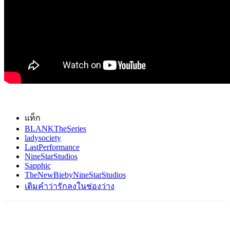
แท็ก
BLANKTheSeries
ladysociety
LastPerformance
NineStarStudios
Sapphic
TheNewBiebyNineStarStudios
เติมคำว่ารักลงในช่องว่าง