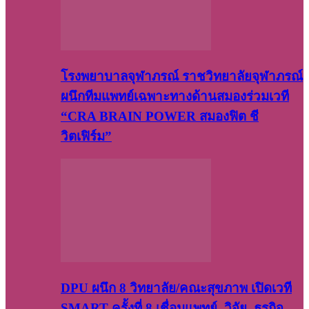
โรงพยาบาลจุฬาภรณ์ ราชวิทยาลัยจุฬาภรณ์
ผนึกทีมแพทย์เฉพาะทางด้านสมองร่วมเวที
“CRA BRAIN POWER สมองฟิต ชี
วิตเฟิร์ม”
DPU ผนึก 8 วิทยาลัย/คณะสุขภาพ เปิดเวที
SMART ครั้งที่ 8 เชื่อมแพทย์–วิจัย–ธุรกิจ