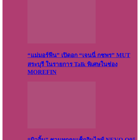
“แม่มอร์ฟีน” เปิดอก “เจนนี่ กชพร” MUT
สระบุรี ในรายการ Talk พิเศษในช่อง
MOREFIN
“บิวกิ้น” ชวนทุกคนเช็กอินไลฟ์ NEVO Q05