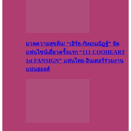
มวลความสุขล้น! “เอิร์ธ-กัษมนณัฏฐ์” จัด
แฟนไซน์เดี่ยวครั้งแรก “111 COOHEART
1st FANSIGN” แฟนไทย-อินเตอร์ร่วมงาน
แน่นฮอลล์