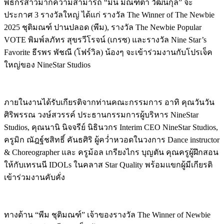
พิธีกรสาวมากความสามารถ “มิ้น มิณฑิตา วัฒนกุล” จะ
ประกาศ 3 รางวัลใหญ่ ได้แก่ รางวัล The Winner of The Newbie
2025 ชุติมณฑ์ ปานปลอด (พีม), รางวัล The Newbie Popular
VOTE พิมพ์ลภัทร สุขรวีโรจน์ (เกรซ) และรางวัล Nine Star’s
Favorite ธีรพร พัชณี (โฟร์วิล) น้องๆ จะเข้าร่วมงานกับโปรเจ็ค
ใหญ่ของ NineStar Studios
ภายในงานได้รับเกียรติจากท่านคณะกรรมการ อาทิ คุณวันวัน
ศิริพรรณ วงษ์สวรรค์ ประธานกรรมการผู้บริหาร NineStar
Studios, คุณนานิ นิจจรีย์ นิธินวกร Interim CEO NineStar Studios,
ครูมิก ณัฎฐ์ชสิทธิ์ คันธศิริ ผู้คว่ำหวอดในวงการ Dance instructor
& Choreographer และ ครูม้อล เกรียงไกร บุญตัน คุณครูผู้ฝึกสอน
ให้กับเทรนนี IDOLs ในคลาส Star Quality พร้อมแขกผู้มีเกียรติ
เข้าร่วมงานคับคั่ง
ทางด้าน “พีม ชุติมณฑ์” เจ้าของรางวัล The Winner of Newbie