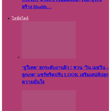
สร้าง Health…
ไลฟ์สไตล์
‘จูวีเทค’ ยกระดับงานผิว ! ชวน ‘วิน เมธวิน –
ลูกเกด’ แชร์ทริคปรับ LOOK เสริมเสน่ห์ปลุก
ความมั่นใจ