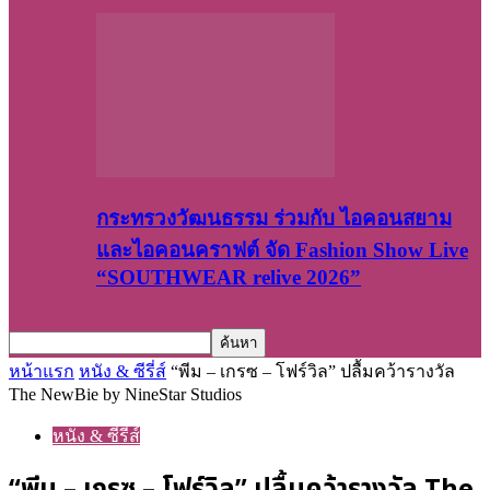
กระทรวงวัฒนธรรม ร่วมกับ ไอคอนสยาม
และไอคอนคราฟต์ จัด Fashion Show Live
“SOUTHWEAR relive 2026”
หน้าแรก
หนัง & ซีรี่ส์
“พีม – เกรซ – โฟร์วิล” ปลื้มคว้ารางวัล
The NewBie by NineStar Studios
หนัง & ซีรี่ส์