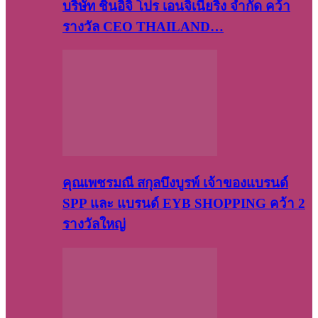
บริษัท​ ชินอิจิ​ โปร​ เอน​จิเนีย​ริ่ง​ จำกัด คว้า
รางวัล CEO THAILAND…
คุณเพชรมณี สกุลบึงบูรพ์ เจ้าของแบรนด์
SPP และ แบรนด์ EYB SHOPPING คว้า 2
รางวัลใหญ่