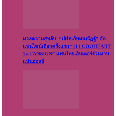
มวลความสุขล้น! “เอิร์ธ-กัษมนณัฏฐ์” จัด
แฟนไซน์เดี่ยวครั้งแรก “111 COOHEART
1st FANSIGN” แฟนไทย-อินเตอร์ร่วมงาน
แน่นฮอลล์