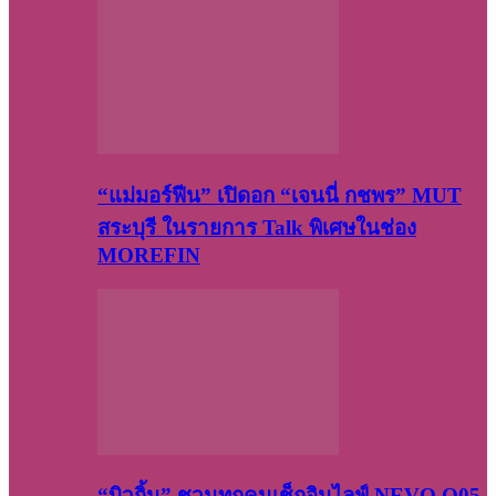
“แม่มอร์ฟีน” เปิดอก “เจนนี่ กชพร” MUT
สระบุรี ในรายการ Talk พิเศษในช่อง
MOREFIN
“บิวกิ้น” ชวนทุกคนเช็กอินไลฟ์ NEVO Q05