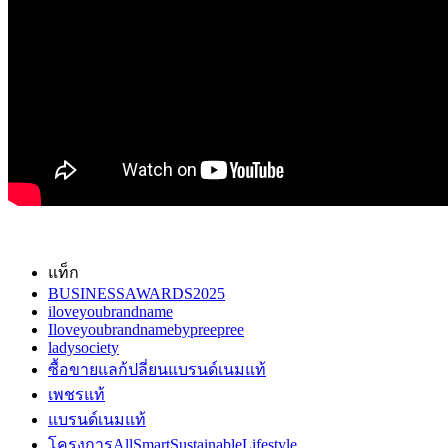
แท็ก
BUSINESSAWARDS2025
iloveyoubrandname
Iloveyoubrandnamebypreepree
ladysociety
ซื้อขายแลก้ปลี่ยนแบรนด์เนมแท้
เพชรแท้
แบรนด์เนมแท้
โครงการAllSmartSustainableLifestyle