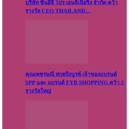
บริษัท​ ชินอิจิ​ โปร​ เอน​จิเนีย​ริ่ง​ จำกัด คว้า
รางวัล CEO THAILAND…
คุณเพชรมณี สกุลบึงบูรพ์ เจ้าของแบรนด์
SPP และ แบรนด์ EYB SHOPPING คว้า 2
รางวัลใหญ่