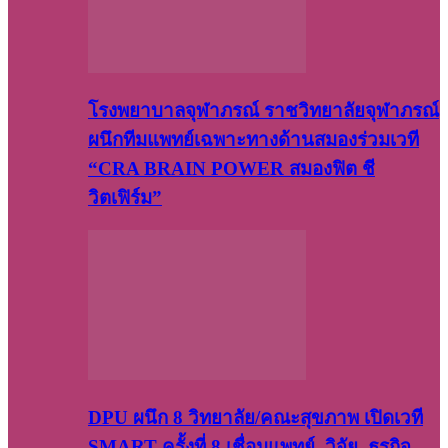
โรงพยาบาลจุฬาภรณ์ ราชวิทยาลัยจุฬาภรณ์
ผนึกทีมแพทย์เฉพาะทางด้านสมองร่วมเวที
“CRA BRAIN POWER สมองฟิต ชี
วิตเฟิร์ม”
DPU ผนึก 8 วิทยาลัย/คณะสุขภาพ เปิดเวที
SMART ครั้งที่ 8 เชื่อมแพทย์–วิจัย–ธุรกิจ