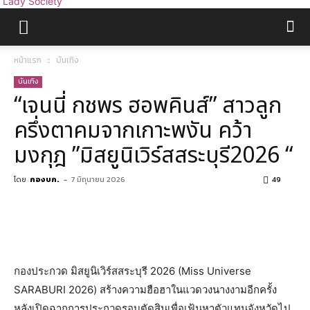
Lady Society
หน้าแรก
บันเทิง
บันเทิง
“เจนนี่​ กชพร​ ฮอพคินส์” สาวลูก
ครึ่งตาคมจากเกาะพงัน คว้า
มงกุฎ​ ​”มิสยูนิ​เวิร์ส​สระบุรี2026 “
โดย
กองบก.
-
7 มิถุนายน 2026
49
กองประกวด มิสยูนิเวิร์สสระบุรี​ 2026​ (Miss Universe
SARABURI​ 2026) สร้างความฮือฮาในแวดวงนางงามอีกครั้ง
หลังเปิดฉากการประกวดรอบตัดสินเพื่อเฟ้นหาตัวแทนจังหวัดไป