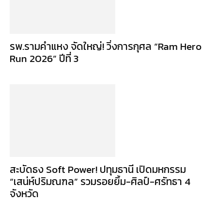
รพ.รามคำแหง จัดใหญ่! วิ่งการกุศล “Ram Hero
Run 2026” ปีที่ 3
สะบัดธง Soft Power! ปทุมธานี เปิดมหกรรม
“เสน่ห์ปริมณฑล” รวมรอยยิ้ม-ศิลป์-ศรัทธา 4
จังหวัด