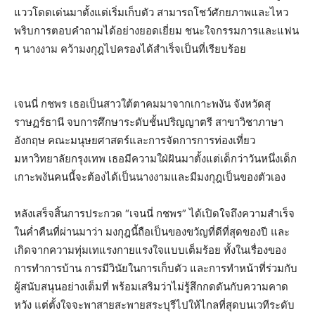
แววโดดเด่นมาตั้งแต่เริ่มเก็บตัว สามารถโชว์ศักยภาพและไหว
พริบการตอบคำถามได้อย่างยอดเยี่ยม ชนะใจกรรมการและแฟน
ๆ นางงาม คว้ามงกุฎไปครองได้สำเร็จเป็นที่เรียบร้อย
เจนนี่​ กชพร​ เธอเป็นสาวใต้ตาคมมาจาก​เกาะพงัน จังหวัดสุ
ราษฏร์ธานี​ จบการศึกษาระดับชั้น​ปริญญาตรี​ สาขาวิชาภาษา
อังกฤษ คณะมนุษยศาสตร์และการจัดการการท่องเที่ยว​
มหาวิทยาลัยกรุงเทพ​ เธอมีความใฝ่ฝันมาตั้งแต่เด็กว่าวันหนึ่งเด็ก
เกาะพงันคนนี้จะต้องได้เป็นนางงามและมีมงกุฎเป็นของตัวเอง
​หลังเสร็จสิ้นการประกวด “เจนนี่ กชพร” ได้เปิดใจถึงความสำเร็จ
ในค่ำคืนที่ผ่านมาว่า มงกุฎนี้ถือเป็นของขวัญที่ดีที่สุดของปี และ
เกิดจากความทุ่มเทแรงกายแรงใจแบบเต็มร้อย ทั้งในเรื่องของ
การทำการบ้าน การมีวินัยในการเก็บตัว และการทำหน้าที่ร่วมกับ
ผู้สนับสนุนอย่างเต็มที่ พร้อมเสริมว่าไม่รู้สึกกดดันกับความคาด
หวัง แต่ตั้งใจจะพาสายสะพายสระบุรีไปให้ไกลที่สุดบนเวทีระดับ