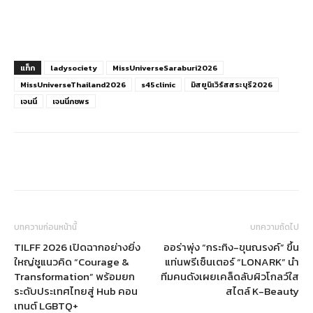
แท็ก
ladysociety
MissUniverseSaraburi2026
MissUniverseThailand2026
s45clinic
มิสยูนิเวิร์สสระบุรี2026
เจนนี่
เจนนี่กชพร
บทความก่อนหน้านี้
บทความถัดไป
TILFF 2026 เปิดฉากอย่างยิ่ง
ออร่าพุ่ง “กระทิง-ขุนณรงค์” ขึ้น
ใหญ่ชูแนวคิด “Courage &
แท่นพรีเซ็นเตอร์ “LONARK” นำ
Transformation” พร้อมยก
ทีมคนดังเผยเคล็ดลับผิวโกลว์ใส
ระดับประเทศไทยสู่ Hub คอน
สไตล์ K-Beauty
เทนต์ LGBTQ+