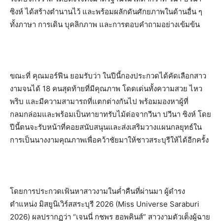
ซิงห์​ ได้สร้างตำนานไว้ และพร้อมผลักดันศักยภาพในด้านอื่น ๆ
ทั้งภาษา การเดิน บุคลิกภาพ และการตอบคำถามอย่างเข้มข้น
ขณะที่​ ​คุณมอร์ฟีน ยอมรับว่า ในปีนี้กองประกวดได้คัดเลือกสาว
งามจนได้ 18 คนสุดท้ายที่มีคุณภาพ โดดเด่นทั้งความสวย ไหว
พริบ และมีความสามารถที่แตกต่างกันไป พร้อมมองหาผู้ที่
กลมกล่อมและพร้อมเป็นทายาทรับไม้ต่อจากวีนา​ ​ปวีนา​ ซิงห์​ ​โดย
ปีนี้ตนจะรับหน้าที่​คอย​สนับสนุนและส่งเสริมวางแผนกลยุทธ์​ใน
การ​เป็นนางงามคุณภาพ​เพื่อคว้าชัยมาให้ชาวสระบุรีให้ได้อีกครั้ง​
​โดยการประกวดเฟ้นหาสาวงามในค่ำคืนที่ผ่านมา​ ผู้ดำรง
ตำแหน่ง มิสยูนิเวิร์สสระบุรี 2026 (Miss Universe Saraburi
2026) ผลปรากฏว่า “เจนนี่​ กชพร​ ฮอพคินส์” สาวงามตัวเต็งผู้ฉาย