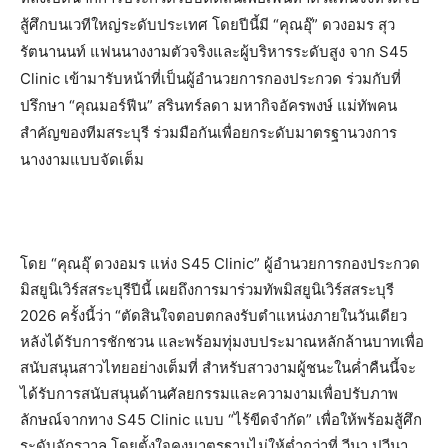
สู้ศึกบนเวทีใหญ่ระดับประเทศ โดยปีนี้มี​ “คุณอุ๊” ดวงอมร​ สุว
รัตนานนท์​ ​แฟนนางงามตัวจริงและผู้บริหารระดับสูง​ จาก S45
Clinic เข้ามารับหน้าที่เป็นผู้อำนวยการกองประกวด​ ร่วมกับที่
ปรึกษา​ “คุณมอร์ฟีน” สรินทร์ลดา มหากิจอัครพงษ์​ แม่ทัพคน
สำคัญของทีมสระบุรี ร่วมมือกันเพื่อยกระดับมาตรฐานวงการ
นางงามแบบจัดเต็ม
โดย “คุณอุ๊ ดวงอมร​ แห่ง​ S45 Clinic” ผู้อำนวยการกองประกวด
มิสยูนิเวิร์สสระบุรี​ปีนี้ เผยถึงการมาร่วมทัพ​มิสยูนิ​เวิร์ส​สระบุรี​
2026​ ครั้งนี้ว่า “ตัดสินใจตอบตกลงรับตำแหน่งภายในวันเดียว
หลังได้รับการชักชวน และพร้อมทุ่มงบประมาณหลักล้านบาทเพื่อ
สนับสนุนสาวไทยอย่างเต็มที่ สำหรับสาวงามผู้ชนะในค่ำคืนนี้จะ
ได้รับการสนับสนุนด้านศัลยกรรมและความงามเพื่อปรับภาพ
ลักษณ์จากทาง S45 Clinic แบบ “ไร้ขีดจำกัด” เพื่อให้พร้อมสู้ศึก
ระดับจักรวาล โดยตั้งใจคงมาตรฐานไม่ให้ต่ำกว่าที่​ วีนา​ ปวีนา​