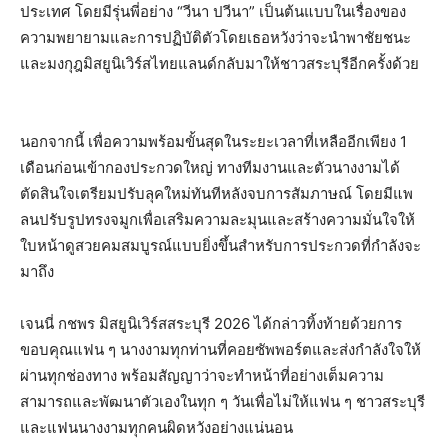
ประเทศ โดยมีรุ่นพี่อย่าง “วีนา ปวีนา” เป็นต้นแบบในเรื่องของ
ความพยายามและการปฏิบัติตัว​โดยเธอหวังว่าจะนำพาชัยชนะ
และ​มงกุฎ​มิสยูนิ​เวิร์ส​ไทยแลนด์​กลับมาให้ชาว​สระบุรีอีกครั้งด้วย​
​นอกจากนี้ เพื่อความพร้อมขั้นสุดในระยะเวลาที่เหลืออีกเพียง 1
เดือนก่อนเข้ากองประกวดใหญ่ ทางทีมงานและตัวนางงามได้
ตัดสินใจเตรียมปรับลุคใหม่ทันทีหลังจบการสัมภาษณ์ โดยมีแพ
ลนปรับรูปทรงจมูกเพื่อเสริมความละมุนและสร้างความมั่นใจให้
ใบหน้าดูสวยคมสมบูรณ์แบบยิ่งขึ้นสำหรับการประกวดที่กำลังจะ
มาถึง
​เจนนี่ กชพร มิสยูนิ​เวิร์ส​สระบุรี​ 2026​ ได้กล่าวทิ้งท้ายด้วยการ
ขอบคุณแฟน ๆ นางงามทุกท่านที่คอยซัพพอร์ตและส่งกำลังใจให้
ผ่านทุกช่องทาง พร้อมสัญญาว่าจะทำหน้าที่อย่างเต็มความ
สามารถและพัฒนาตัวเองในทุก ๆ วันเพื่อไม่ให้แฟน ๆ ชาวสระบุรี
และแฟนนางงามทุกคนผิดหวังอย่างแน่นอน