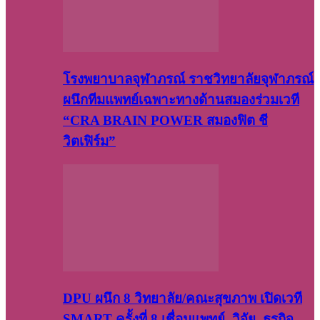
โรงพยาบาลจุฬาภรณ์ ราชวิทยาลัยจุฬาภรณ์
ผนึกทีมแพทย์เฉพาะทางด้านสมองร่วมเวที
“CRA BRAIN POWER สมองฟิต ชี
วิตเฟิร์ม”
DPU ผนึก 8 วิทยาลัย/คณะสุขภาพ เปิดเวที
SMART ครั้งที่ 8 เชื่อมแพทย์–วิจัย–ธุรกิจ