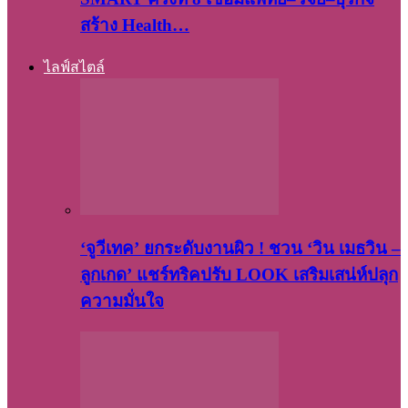
สร้าง Health…
ไลฟ์สไตล์
‘จูวีเทค’ ยกระดับงานผิว ! ชวน ‘วิน เมธวิน –
ลูกเกด’ แชร์ทริคปรับ LOOK เสริมเสน่ห์ปลุก
ความมั่นใจ