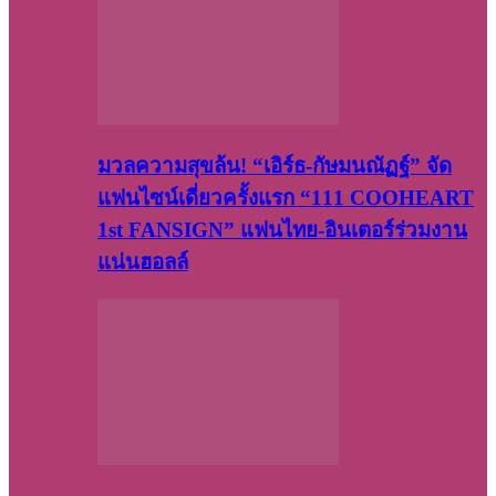
มวลความสุขล้น! “เอิร์ธ-กัษมนณัฏฐ์” จัด
แฟนไซน์เดี่ยวครั้งแรก “111 COOHEART
1st FANSIGN” แฟนไทย-อินเตอร์ร่วมงาน
แน่นฮอลล์