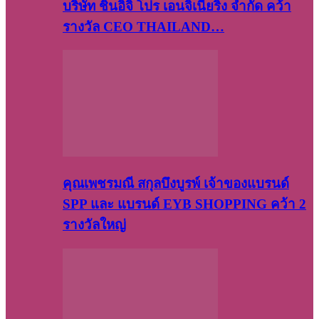
บริษัท​ ชินอิจิ​ โปร​ เอน​จิเนีย​ริ่ง​ จำกัด คว้า
รางวัล CEO THAILAND…
คุณเพชรมณี สกุลบึงบูรพ์ เจ้าของแบรนด์
SPP และ แบรนด์ EYB SHOPPING คว้า 2
รางวัลใหญ่