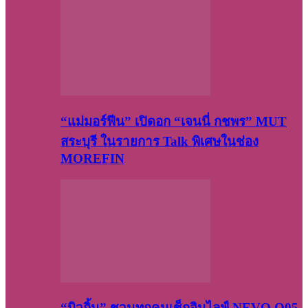
“แม่มอร์ฟีน” เปิดอก “เจนนี่ กชพร” MUT
สระบุรี ในรายการ Talk พิเศษในช่อง
MOREFIN
“บิวกิ้น” ชวนทุกคนเช็กอินไลฟ์ NEVO Q05