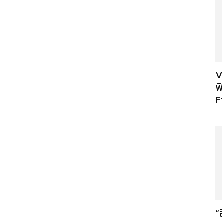
V
ฟ
F
“