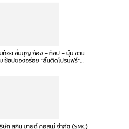
ิ่มท้อง อิ่มบุญ ก้อง – ท็อป – บุ๋ม ชวน
ิม ช้อปของอร่อย “ลิ้นติดโปรแฟร์”...
ริษัท สกิน มายด์ คอสเม่ จำกัด (SMC)