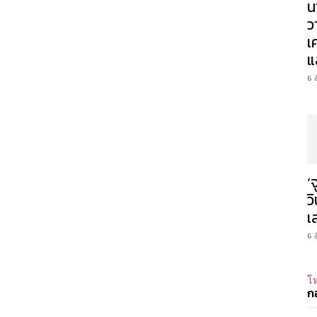
น
ว
เ
แ
6 
‘
ว
เ
6 
โห
ก