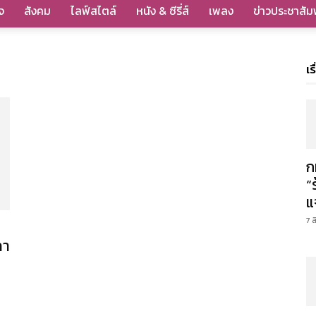
จ
สังคม
ไลฟ์สไตล์
หนัง & ซีรี่ส์
เพลง
ข่าวประชาสัมพ
เร
ก
“
แ
7 
ลา