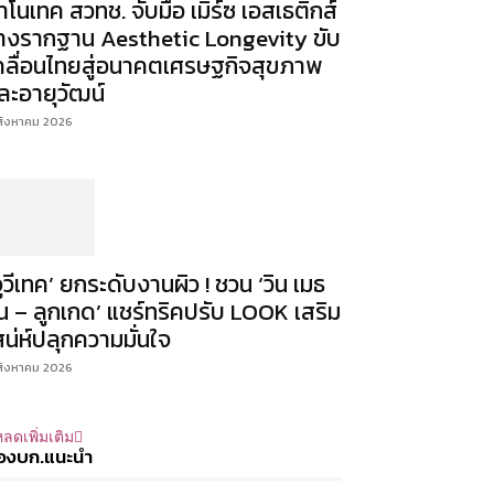
าโนเทค สวทช. จับมือ เมิร์ซ เอสเธติกส์
างรากฐาน Aesthetic Longevity ขับ
คลื่อนไทยสู่อนาคตเศรษฐกิจสุขภาพ
ละอายุวัฒน์
สิงหาคม 2026
จูวีเทค’ ยกระดับงานผิว ! ชวน ‘วิน เมธ
ิน – ลูกเกด’ แชร์ทริคปรับ LOOK เสริม
สน่ห์ปลุกความมั่นใจ
สิงหาคม 2026
ลดเพิ่มเติม
องบก.แนะนำ