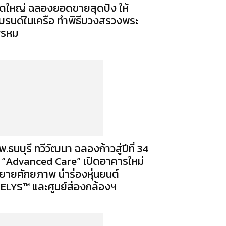
ัดใหญ่ ฉลองยอดขายสุดปัง ให้
บรนด์ในเครือ ทำพิธีบวงสรวงพระ
รหม
พ.ธนบุรี ทวีวัฒนา ฉลองก้าวสู่ปีที่ 34
ู “Advanced Care” เปิดอาคารใหม่
ยายศักยภาพ นำร่องหุ่นยนต์
ELYS™ และศูนย์ส่องกล้องฯ