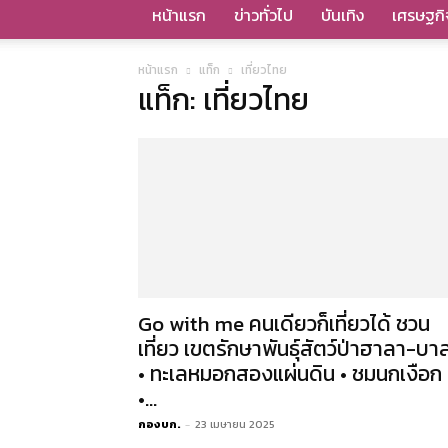
หน้าแรก
ข่าวทั่วไป
บันเทิง
เศรษฐกิ
หน้าแรก
แท็ก
เที่ยวไทย
แท็ก: เที่ยวไทย
Go with me คนเดียวก็เที่ยวได้ ชวน
เที่ยว เขตรักษาพันธุ์สัตว์ป่าฮาลา-บา
• ทะเลหมอกสองแผ่นดิน • ชมนกเงือก
•...
กองบก.
-
23 เมษายน 2025