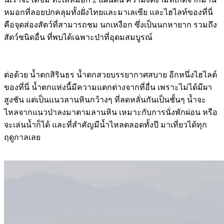
หมอกที่ลอยปกคลุมทั้งฝั่งไทยและมาเลเซีย และไฮไลท์ของที่นี่
คือจุดส่องสัตว์ที่สามารถชม นกเหงือก ซึ่งเป็นนกหายาก รวมถึง
สัตว์ชนิดอื่น ที่พบได้เฉพาะป่าที่อุดมสมบูรณ์
ต่อด้วย น้ำตกสิรินธร น้ำตกสวยบรรยากาศสบาย อีกหนึ่งไฮไลต์
ของที่นี่ น้ำตกแห่งนี้มีความแตกต่างจากที่อื่น เพราะไม่ได้มีผา
สูงชัน แต่เป็นแนวลานหินกว้างๆ ที่ลดหลั่นกันเป็นชั้นๆ น้ำจะ
ไหลจากแนวป่าลงมาตามลานหิน เหมาะกับการนั่งพักผ่อน หรือ
จะเล่นน้ำก็ได้ และที่สำคัญมีน้ำไหลตลอดทั้งปี มาเที่ยวได้ทุก
ฤดูกาลเลย