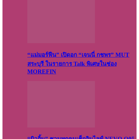
“แม่มอร์ฟีน” เปิดอก “เจนนี่ กชพร” MUT
สระบุรี ในรายการ Talk พิเศษในช่อง
MOREFIN
“บิวกิ้น” ชวนทุกคนเช็กอินไลฟ์ NEVO Q05