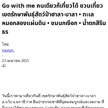
Go with me คนเดียวก็เที่ยวได้ ชวนเที่ยว
เขตรักษาพันธุ์สัตว์ป่าฮาลา-บาลา • ทะเล
หมอกสองแผ่นดิน • ชมนกเงือก • น้ำตกสิริน
ธร
โดย
กองบก.
-
23 เมษายน 2025
42
วันนี้เราพามาเที่ยวกันที่ เขตรักษาพันธุ์สัตว์ป่าฮาลา-บาลา
อ.แว้ง จ.นราธิวาส ผืนป่าธรรมชาติที่อุดมสมบูรณ์และงดงาม ที่
นี่เราจะได้ชม ทะเลหมอก 2 แผ่นดิน ความงดงามที่เกิดจากม่าน