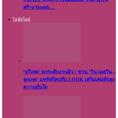
สร้าง Health…
ไลฟ์สไตล์
‘จูวีเทค’ ยกระดับงานผิว ! ชวน ‘วิน เมธวิน –
ลูกเกด’ แชร์ทริคปรับ LOOK เสริมเสน่ห์ปลุก
ความมั่นใจ