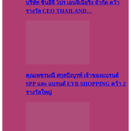
บริษัท​ ชินอิจิ​ โปร​ เอน​จิเนีย​ริ่ง​ จำกัด คว้า
รางวัล CEO THAILAND…
คุณเพชรมณี สกุลบึงบูรพ์ เจ้าของแบรนด์
SPP และ แบรนด์ EYB SHOPPING คว้า 2
รางวัลใหญ่