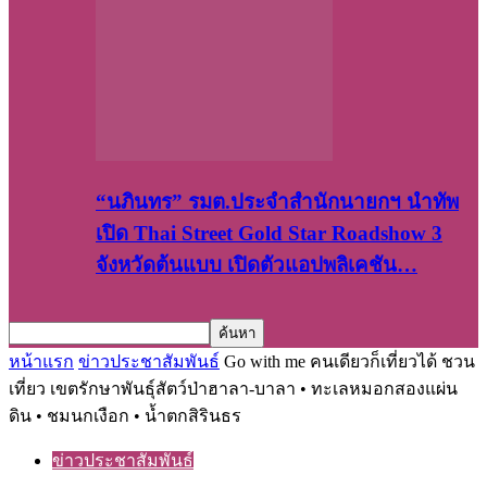
“นภินทร” รมต.ประจำสำนักนายกฯ นำทัพ
เปิด Thai Street Gold Star Roadshow 3
จังหวัดต้นแบบ เปิดตัวแอปพลิเคชัน…
หน้าแรก
ข่าวประชาสัมพันธ์
Go with me คนเดียวก็เที่ยวได้ ชวน
เที่ยว เขตรักษาพันธุ์สัตว์ป่าฮาลา-บาลา • ทะเลหมอกสองแผ่น
ดิน • ชมนกเงือก • น้ำตกสิรินธร
ข่าวประชาสัมพันธ์