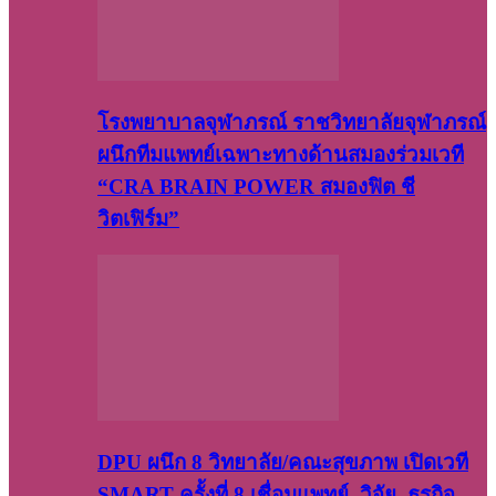
โรงพยาบาลจุฬาภรณ์ ราชวิทยาลัยจุฬาภรณ์
ผนึกทีมแพทย์เฉพาะทางด้านสมองร่วมเวที
“CRA BRAIN POWER สมองฟิต ชี
วิตเฟิร์ม”
DPU ผนึก 8 วิทยาลัย/คณะสุขภาพ เปิดเวที
SMART ครั้งที่ 8 เชื่อมแพทย์–วิจัย–ธุรกิจ