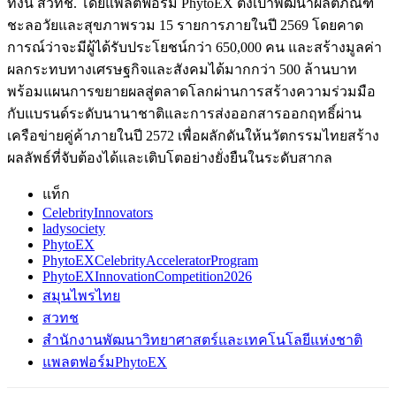
ทั้งนี้ สวทช. โดยแพลตฟอร์ม PhytoEX ตั้งเป้าพัฒนาผลิตภัณฑ์
ชะลอวัยและสุขภาพรวม 15 รายการภายในปี 2569 โดยคาด
การณ์ว่าจะมีผู้ได้รับประโยชน์กว่า 650,000 คน และสร้างมูลค่า
ผลกระทบทางเศรษฐกิจและสังคมได้มากกว่า 500 ล้านบาท
พร้อมแผนการขยายผลสู่ตลาดโลกผ่านการสร้างความร่วมมือ
กับแบรนด์ระดับนานาชาติและการส่งออกสารออกฤทธิ์ผ่าน
เครือข่ายคู่ค้าภายในปี 2572 เพื่อผลักดันให้นวัตกรรมไทยสร้าง
ผลลัพธ์ที่จับต้องได้และเติบโตอย่างยั่งยืนในระดับสากล
แท็ก
CelebrityInnovators
ladysociety
PhytoEX
PhytoEXCelebrityAcceleratorProgram
PhytoEXInnovationCompetition2026
สมุนไพรไทย
สวทช
สำนักงานพัฒนาวิทยาศาสตร์และเทคโนโลยีแห่งชาติ
แพลตฟอร์มPhytoEX