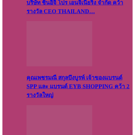
บริษัท​ ชินอิจิ​ โปร​ เอน​จิเนีย​ริ่ง​ จำกัด คว้า
รางวัล CEO THAILAND…
คุณเพชรมณี สกุลบึงบูรพ์ เจ้าของแบรนด์
SPP และ แบรนด์ EYB SHOPPING คว้า 2
รางวัลใหญ่