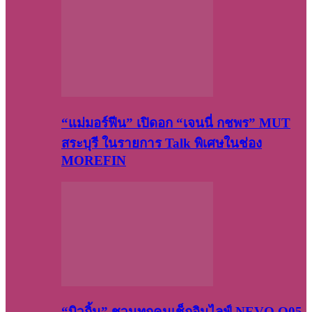
“แม่มอร์ฟีน” เปิดอก “เจนนี่ กชพร” MUT
สระบุรี ในรายการ Talk พิเศษในช่อง
MOREFIN
“บิวกิ้น” ชวนทุกคนเช็กอินไลฟ์ NEVO Q05