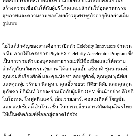
ทดสอบประสิทธิภาพและความปลอดภัยในระดับคลินิก เพื่อ
สร้างความเชื่อมั่นให้กับผู้บริโภคและผลักดันให้อุตสาหกรรม
สุขภาพและความงามของไทยก้าวสู่เศรษฐกิจอายุยืนอย่างเต็ม
รูปแบบ
ไฮไลต์สำคัญของงานคือการเปิดตัว Celebrity Innovators จำนวน
5 ทีม ภายใต้โครงการ PhytoEX Celebrity Accelerator Program ซึ่ง
เป็นการรวมตัวของบุคคลสาธารณะที่มีชื่อเสียงและให้ความ
สำคัญกับนวัตกรรมสุขภาพ ได้แก่ คุณอั้ม อธิชาติ ชุมนานนท์,
คุณเจมส์ เรืองศักดิ์ และคุณนัชชา ลอยชูศักดิ์, คุณพุฒ พุฒิชัย
และคุณจุ๋ย วรัทยา นิลคูหา, คุณอิ๊ง ชยธร กิติยาดิศัย และคุณตูน
สุภัชชา ปิตินันท์ โดยจะร่วมมือกับผู้ผลิต OEM ชั้นนำอย่าง ดีโอดี
ไบโอเทค, โทฟูสกินแคร์, เอ็ม.วาย.อาร์. คอสเมติคส์ โซลูชั่น
และ สเปเชียลตี้ อินโนเวชั่น ในการเปลี่ยนสารสกัดสมุนไพรไทย
ให้เป็นผลิตภัณฑ์ที่ออกสู่ตลาดได้จริง