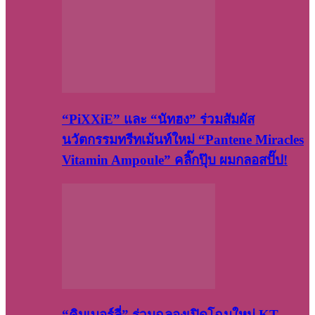
“PiXXiE” และ “นัทฮง” ร่วมสัมผัส
นวัตกรรมทรีทเม้นท์ใหม่ “Pantene Miracles
Vitamin Ampoule” คลิ๊กปุ๊บ ผมกลอสปั๊ป!
“คิมเบอร์ลี่” ร่วมฉลองเปิดโฉมใหม่ KT