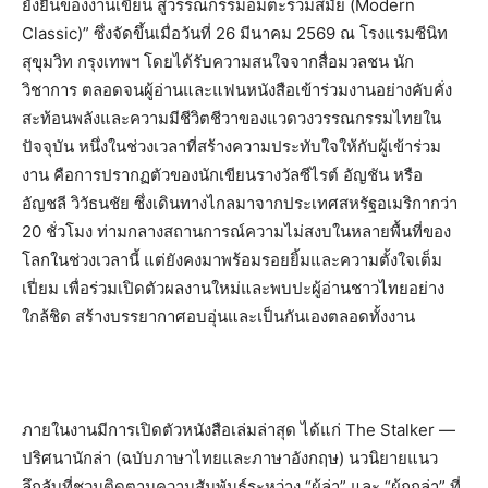
ยั่งยืนของงานเขียน สู่วรรณกรรมอมตะร่วมสมัย (Modern
Classic)” ซึ่งจัดขึ้นเมื่อวันที่ 26 มีนาคม 2569 ณ โรงแรมซีนิท
สุขุมวิท กรุงเทพฯ โดยได้รับความสนใจจากสื่อมวลชน นัก
วิชาการ ตลอดจนผู้อ่านและแฟนหนังสือเข้าร่วมงานอย่างคับคั่ง
สะท้อนพลังและความมีชีวิตชีวาของแวดวงวรรณกรรมไทยใน
ปัจจุบัน หนึ่งในช่วงเวลาที่สร้างความประทับใจให้กับผู้เข้าร่วม
งาน คือการปรากฏตัวของนักเขียนรางวัลซีไรต์ อัญชัน หรือ
อัญชลี วิวัธนชัย ซึ่งเดินทางไกลมาจากประเทศสหรัฐอเมริกากว่า
20 ชั่วโมง ท่ามกลางสถานการณ์ความไม่สงบในหลายพื้นที่ของ
โลกในช่วงเวลานี้ แต่ยังคงมาพร้อมรอยยิ้มและความตั้งใจเต็ม
เปี่ยม เพื่อร่วมเปิดตัวผลงานใหม่และพบปะผู้อ่านชาวไทยอย่าง
ใกล้ชิด สร้างบรรยากาศอบอุ่นและเป็นกันเองตลอดทั้งงาน
ภายในงานมีการเปิดตัวหนังสือเล่มล่าสุด ได้แก่ The Stalker —
ปริศนานักล่า (ฉบับภาษาไทยและภาษาอังกฤษ) นวนิยายแนว
ลึกลับที่ชวนติดตามความสัมพันธ์ระหว่าง “ผู้ล่า” และ “ผู้ถูกล่า” ที่