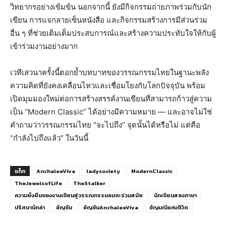
วิทยากรอย่างเข้มข้น นอกจากนี้ ยังมีกิจกรรมถ่ายภาพร่วมกับนัก
เขียน การแจกลายเซ็นหนังสือ และกิจกรรมสร้างการมีส่วนร่วม
อื่น ๆ ที่ช่วยเติมเต็มประสบการณ์และสร้างความประทับใจให้กับผู้
เข้าร่วมงานอย่างมาก
เวทีเสวนาครั้งนี้ตอกย้ำบทบาทของวรรณกรรมไทยในฐานะพลัง
ความคิดที่ยังคงเคลื่อนไหวและเชื่อมโยงกับโลกปัจจุบัน พร้อม
เปิดมุมมองใหม่ต่อการสร้างสรรค์งานเขียนที่สามารถก้าวสู่ความ
เป็น “Modern Classic” ได้อย่างมีความหมาย — และอาจไม่ใช่
คำถามว่าวรรณกรรมไทย “จะไปถึง” จุดนั้นได้หรือไม่ แต่คือ
“กำลังไปถึงแล้ว” ในวันนี้
แท็ก
AnchaleeViva
ladysociety
ModernClassic
TheJewelsofLife
TheStalker
ความยั่งยืนของงานเขียนสู่วรรณกรรมอมตะร่วมสมัย
นักเขียนสองภาษา
ปริศนานักล่า
อัญชัน
อัญชันAnchaleeViva
อัญมณีแห่งชีวิต