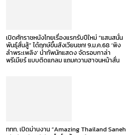
เปิดศักราชหนังไทยเรื่องแรกรับปีใหม่ “แสนสนั่น
พันธุ์สั่นสู้” ได้ฤกษ์ขึ้นสังเวียนชก! 9.ม.ค.68 ‘พิง
ลำพระเพลิง’ นำทัพนักแสดง จัดรอบกาล่า
พรีเมียร์ แบบติดแกลม แถมความฮาจนหน้าสั่น
ททท. เปิดม่านงาน “Amazing Thailand Saneh