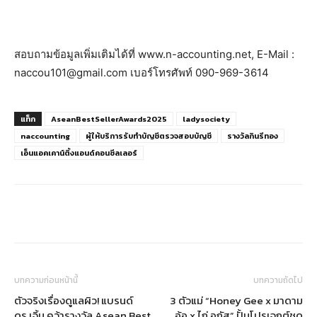
สอบถามข้อมูลเพิ่มเติมได้ที่ www.n-accounting.net, E-Mail :
naccou101@gmail.com เบอร์โทรศัพท์ 090-969-3614
แท็ก
AseanBestSellerAwards2025
ladysociety
naccounting
ผู้ให้บริการรับทำบัญชีตรวจสอบบัญชี
รางวัลกินรีทอง
เอ็นแอคเคาน์ติ้งแอนด์คอนซีลเลอร์
บทความก่อนหน้านี้
บทความถัดไป
ตัวจริงเรื่องดูแลผิว! แบรนด์
3 ตัวแม่ “Honey Gee x มาดาม
ดร.เจิ้น คว้ารางวัล Asean Best
อ้อ x ไก่ อูกัส” ปั้นโปรเจกต์ชุด