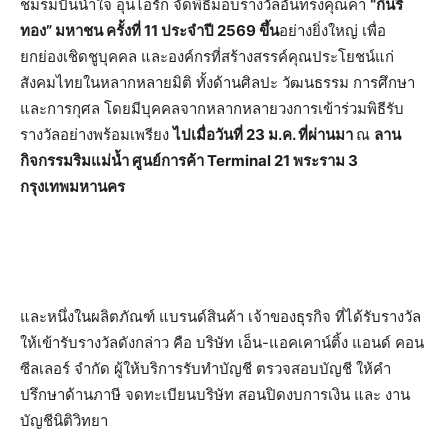
ชมรมปันน้ำใจ อุ่นไอรัก จัดพิธีมอบรางวัลอันทรงคุณค่า
“กินรี
ทอง” มหาชน ครั้งที่ 11 ประจำปี 2569 ขึ้น
อย่างยิ่งใหญ่ เพื่อ
ยกย่องเชิดชูบุคคล และองค์กรที่สร้างสรรค์คุณประโยชน์แก่
สังคมไทยในหลากหลายมิติ ทั้งด้านศิลปะ วัฒนธรรม การศึกษา
และการกุศล โดยมีบุคคลจากหลากหลายวงการเข้าร่วมพิธีรับ
รางวัลอย่างพร้อมเพรียง
ไปเมื่อวันที่ 23 ม.ค. ที่ผ่านมา
ณ
ลาน
กิจกรรมริมแม่น้ำ ศูนย์การค้า Terminal 21 พระราม 3
กรุงเทพมหานคร
และหนึ่งในผลิตภัณฑ์ แบรนด์สินค้า เจ้าของธุรกิจ ที่ได้รับรางวัล
ให้เข้ารับรางวัลดังกล่าว คือ บริษัท เอ็น-แอคเคาน์ติ้ง แอนด์ คอน
ซีลเลอร์ จำกัด ผู้ให้บริการรับทำบัญชี ตรวจสอบบัญชี ให้คำ
ปรึกษาด้านภาษี จดทะเบียนบริษัท สอนปิดงบการเงิน และ งาน
บัญชีนิติวิทยา