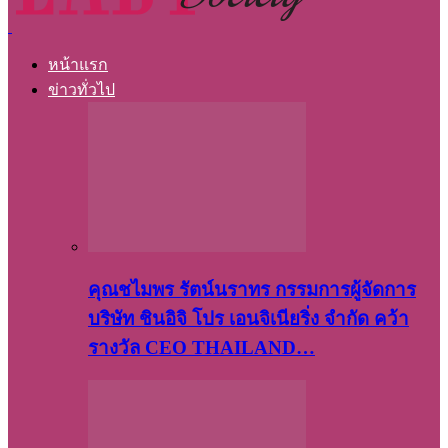
หน้าแรก
ข่าวทั่วไป
คุณชไมพร​ รัตน์​นรา​ทร​ กรรมการ​ผู้จัดการ
บริษัท​ ชินอิจิ​ โปร​ เอน​จิเนีย​ริ่ง​ จำกัด คว้า
รางวัล CEO THAILAND…