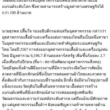
โดดเด่น และยกระดับอุตสาหกรรมแฟชั่นไทยให้กลายเป็น
แบรนด์ระดับโลก ซึ่งคาดสามารถสร้างมูลค่าทางเศรษฐกิจได้
กว่า 100 ล้านบาท
นายสุรพล ปลื้มใจ รองอธิบดีกรมส่งเสริมอุตสาหกรรม กล่าวว่า
อุตสาหกรรมเสื้อผ้าและเครื่องแต่งกายของไทยถือเป็นหนึ่งสาขา
ในอุตสาหกรรมแฟชั่นและมีบทบาทสำคัญต่อระบบเศรษฐกิจ
ไทย โดยปี 2567 การส่งออกอุตสาหกรรมเสื้อผ้าและเครื่องนุ่งห่ม
ไทย มีมูลค่ารวม 6,196.7 ล้านดอลลาร์สหรัฐ เพิ่มขึ้นร้อยละ 2.7
เมื่อเทียบกับปีก่อน (ที่มา : สถาบันพัฒนาอุตสาหกรรมสิ่งทอ)
โดยมีจุดแข็งด้านฝีมือแรงงานที่มีความประณีตในการตัดเย็บ
ลวดลายที่มีเอกลักษณ์ซึ่งเป็นการผสมผสานผ้าไทยและลวดลาย
ดั้งเดิมเข้ากับการออกแบบที่ร่วมสมัย อีกทั้ง ยังมีห่วงโซ่อุปทานที่
แข็งแรงและวัตถุดิบในพื้นถิ่นหลากหลาย เอื้อต่อการสร้าง
แบรนด์แฟชั่นที่มีเอกลักษณ์สามารถต่อยอดสู่แฟชั่นเชิง
วัฒนธรรมและความร่วมสมัยระดับสากล แต่ถึงแม้จะมีศักยภาพ
สูง แต่อุตสาหกรรมเสื้อผ้าฯ ยังคงเผชิญความท้าทายหลายด้าน