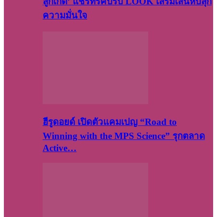
ลูกเกด’ แชร์ทริคปรับ LOOK เสริมเสน่ห์ปลุก
ความมั่นใจ
ฮีรูดอยด์ เปิดตัวแคมเปญ “Road to
Winning with the MPS Science” รุกตลาด
Active…