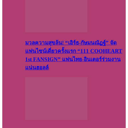
มวลความสุขล้น! “เอิร์ธ-กัษมนณัฏฐ์” จัด
แฟนไซน์เดี่ยวครั้งแรก “111 COOHEART
1st FANSIGN” แฟนไทย-อินเตอร์ร่วมงาน
แน่นฮอลล์