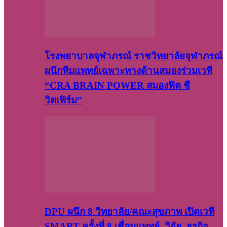
โรงพยาบาลจุฬาภรณ์ ราชวิทยาลัยจุฬาภรณ์
ผนึกทีมแพทย์เฉพาะทางด้านสมองร่วมเวที
“CRA BRAIN POWER สมองฟิต ชี
วิตเฟิร์ม”
DPU ผนึก 8 วิทยาลัย/คณะสุขภาพ เปิดเวที
SMART ครั้งที่ 8 เชื่อมแพทย์–วิจัย–ธุรกิจ