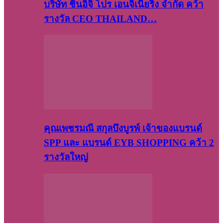
บริษัท​ ชินอิจิ​ โปร​ เอน​จิเนีย​ริ่ง​ จำกัด คว้า
รางวัล CEO THAILAND…
คุณเพชรมณี สกุลบึงบูรพ์ เจ้าของแบรนด์
SPP และ แบรนด์ EYB SHOPPING คว้า 2
รางวัลใหญ่