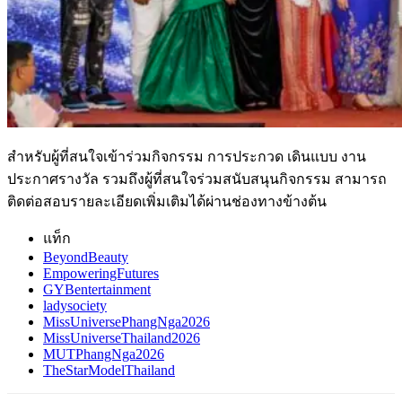
สำหรับผู้ที่สนใจเข้าร่วมกิจกรรม การประกวด เดินแบบ งาน
ประกาศรางวัล รวมถึงผู้ที่สนใจร่วมสนับสนุนกิจกรรม สามารถ
ติดต่อสอบรายละเอียดเพิ่มเติมได้ผ่านช่องทางข้างต้น
แท็ก
BeyondBeauty
EmpoweringFutures
GYBentertainment
ladysociety
MissUniversePhangNga2026
MissUniverseThailand2026
MUTPhangNga2026
TheStarModelThailand