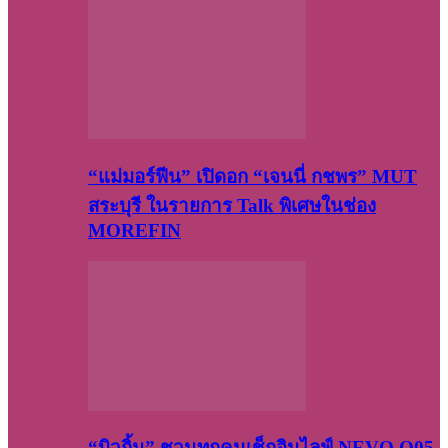
“แม่มอร์ฟีน” เปิดอก “เจนนี่ กชพร” MUT
สระบุรี ในรายการ Talk พิเศษในช่อง
MOREFIN
“บิวกิ้น” ชวนทุกคนเช็กอินไลฟ์ NEVO Q05