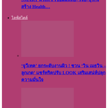
สร้าง Health…
ไลฟ์สไตล์
‘จูวีเทค’ ยกระดับงานผิว ! ชวน ‘วิน เมธวิน –
ลูกเกด’ แชร์ทริคปรับ LOOK เสริมเสน่ห์ปลุก
ความมั่นใจ