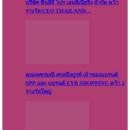
บริษัท​ ชินอิจิ​ โปร​ เอน​จิเนีย​ริ่ง​ จำกัด คว้า
รางวัล CEO THAILAND…
คุณเพชรมณี สกุลบึงบูรพ์ เจ้าของแบรนด์
SPP และ แบรนด์ EYB SHOPPING คว้า 2
รางวัลใหญ่