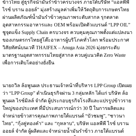
ข้าวไทย สู่ธุรกิจน้ำมันรำข้าวครบวงจร ภายใต้บริษัท “แอลพีพี
ไรซ์ บราน ออยล์” มุ่งสร้างมูลค่าเพิ่มให้วัตถุดิบการเกษตรไทย
ผ่านผลิตภัณฑ์น้ำมันรำข้าวคุณภาพระดับสากล รุกตลาด
อุตสาหกรรมอาหารและ OEM พร้อมเปิดตัวแบรนด์ “LPP OIL”
ชูจุดแข็ง Supply Chain ครบวงจร ควบคุมคุณภาพตั้งแต่แปลงนา
ของเกษตรกรไทยสู่โต๊ะอาหารผู้บริโภคทั่วโลก พร้อมประกาศ
วิสัยทัศน์บนเวที THAIFEX – Anuga Asia 2026 มุ่งยกระดับ
มาตรฐานอุตสาหกรรมไทยสู่สากล ควบคู่แนวคิด Zero Waste
เพื่อการเติบโตอย่างยั่งยืน
นายถวิล ล้อพูนผล ประธานเจ้าหน้าที่บริหาร LPP Group เปิดเผย
ว่า “LPP Group” ดำเนินธุรกิจผ่าน 3 กลุ่มหลัก ได้แก่ บริษัท ล้อ
พูนผล ไรซ์มิลล์ จำกัด ผู้ประกอบธุรกิจโรงสีและแปรรูปข้าวราย
ใหญ่ของประเทศ ที่มีประสบการณ์กว่า 30 ปี ในการผลิตและ
จำหน่ายข้าวสารคุณภาพภายใต้แบรนด์ “บัวชมพู”, “ชาวนา
ไทย”, “กุ้งคู่ทองคำ” และ “กุหลาบ”, บริษัท แอลพีพี ไรซ์ บราน
ออยล์ จำกัด ผู้ผลิตและจำหน่ายน้ำมันรำข้าว ภายใต้แบรนด์