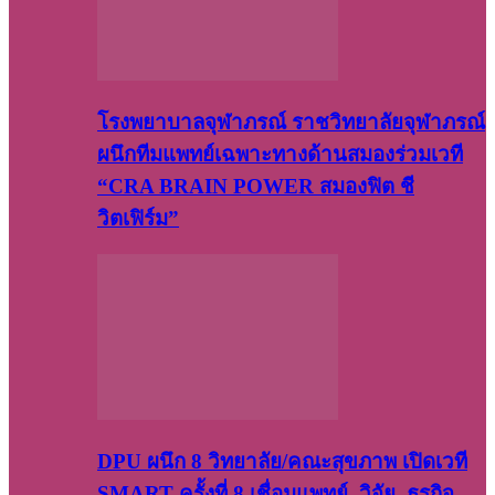
โรงพยาบาลจุฬาภรณ์ ราชวิทยาลัยจุฬาภรณ์
ผนึกทีมแพทย์เฉพาะทางด้านสมองร่วมเวที
“CRA BRAIN POWER สมองฟิต ชี
วิตเฟิร์ม”
DPU ผนึก 8 วิทยาลัย/คณะสุขภาพ เปิดเวที
SMART ครั้งที่ 8 เชื่อมแพทย์–วิจัย–ธุรกิจ