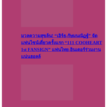
มวลความสุขล้น! “เอิร์ธ-กัษมนณัฏฐ์” จัด
แฟนไซน์เดี่ยวครั้งแรก “111 COOHEART
1st FANSIGN” แฟนไทย-อินเตอร์ร่วมงาน
แน่นฮอลล์