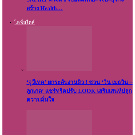
สร้าง Health…
ไลฟ์สไตล์
‘จูวีเทค’ ยกระดับงานผิว ! ชวน ‘วิน เมธวิน –
ลูกเกด’ แชร์ทริคปรับ LOOK เสริมเสน่ห์ปลุก
ความมั่นใจ