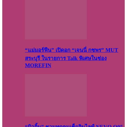
“แม่มอร์ฟีน” เปิดอก “เจนนี่ กชพร” MUT
สระบุรี ในรายการ Talk พิเศษในช่อง
MOREFIN
“บิวกิ้น” ชวนทุกคนเช็กอินไลฟ์ NEVO Q05