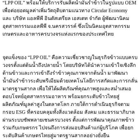
“LPP OIL” พร้อมให้บริการรับผลิตน้ำมันรำข้าวในรูปแบบ OEM
เพื่อต่อยอดมูลค่าเพิ่มวัตถุดิบตามแนวทาง Circular Economy
และ บริษัท แอลพีพี อินดัสเตรียล เอสเตท จำกัด ผู้พัฒนานิคม
อุตสาหกรรมแอลพีพี จ.นครสวรรค์ ซึ่งเป็นนิคมอุตสาหกรรม
เกษตรและอาหารครบวงจรแห่งแรกของประเทศไทย
จุดแข็งของ “LPP OIL” คือความเชี่ยวชาญในธุรกิจข้าวแบบครบ
วงจรตั้งแต่ต้นน้ำถึงปลายน้ำ โดยบริษัทได้นำความเข้าใจเชิงลึก
ด้านข้าวและการเข้าถึงรำข้าวคุณภาพจากต้นน้ำ มาพัฒนา
น้ำมันรำข้าวระดับพรีเมียมด้วยเทคโนโลยีการสกัดและการกลั่น
มาตรฐานสากล เพื่อให้ได้ผลิตภัณฑ์คุณภาพสูงและสม่ำเสมอ
ตอบโจทย์อุตสาหกรรมอาหาร พร้อมยกระดับข้าวไทยสู่
ผลิตภัณฑ์มูลค่าสูงในตลาดโลก ภายใต้การดำเนินธุรกิจตาม
กรอบ ESG ที่ครอบคลุมทั้งสิ่งแวดล้อม สังคม และธรรมาภิบาล
ผ่านระบบซัพพลายเชนครบวงจร ตั้งแต่การพัฒนาคุณภาพข้าว
ร่วมกับเกษตรกร ไปจนถึงการส่งมอบสินค้าแก่ผู้บริโภค เพื่อยก
ระดับสินค้าเกษตรไทยสู่มาตรฐานสากลอย่างยั่งยืน