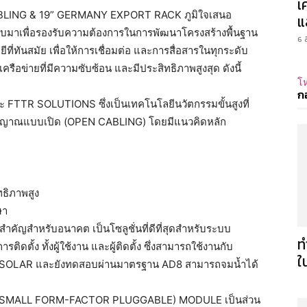
เ
BLING & 19” GERMANY EXPORT RACK ภูมิใจเสนอ
แ
อกแบบมาเพื่อรองรับความต้องการในการพัฒนาโครงสร้างพื้นฐาน
6 
่ทันสมัย เพื่อให้การเชื่อมต่อ และการสื่อสารในทุกระดับ
ือข่ายที่มีความซับซ้อน และมีประสิทธิภาพสูงสุด ดังนี้
โห
ก
TTR SOLUTIONS ซึ่งเป็นเทคโนโลยีนวัตกรรมขั้นสูงที่
ัญญาณแบบเปิด (OPEN CABLING) โดยมีแนวคิดหลัก
ทธิภาพสูง
ษา
ัญสำหรับอนาคต เป็นโซลูชั่นที่ดีที่สุดสำหรับระบบ
ท
ตั้ง ทั้งผู้ใช้งาน และผู้ติดตั้ง ซึ่งสามารถใช้งานกับ
ใ
OLAR และยังทดสอบผ่านมาตรฐาน AD8 สามารถจมน้ำได้
 (SMALL FORM-FACTOR PLUGGABLE) MODULE เป็นส่วน