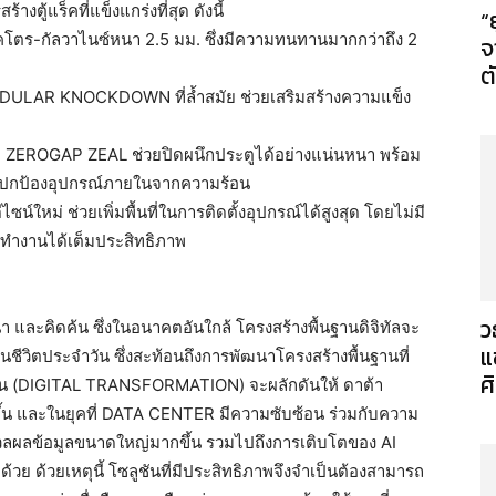
งตู้แร็คที่แข็งแกร่งที่สุด ดังนี้
“
เล็คโตร-กัลวาไนซ์หนา 2.5 มม. ซึ่งมีความทนทานมากกว่าถึง 2
จ
ต
DULAR KNOCKDOWN ที่ล้ำสมัย ช่วยเสริมสร้างความแข็ง
 ZEROGAP ZEAL ช่วยปิดผนึกประตูได้อย่างแน่นหนา พร้อม
ว ปกป้องอุปกรณ์ภายในจากความร้อน
น์ใหม่ ช่วยเพิ่มพื้นที่ในการติดตั้งอุปกรณ์ได้สูงสุด โดยไม่มี
ะใช้ทำงานได้เต็มประสิทธิภาพ
ว
า และคิดค้น ซึ่งในอนาคตอันใกล้ โครงสร้างพื้นฐานดิจิทัลจะ
แ
นชีวิตประจำวัน ซึ่งสะท้อนถึงการพัฒนาโครงสร้างพื้นฐานที่
ศ
ชั่น (DIGITAL TRANSFORMATION) จะผลักดันให้ ดาต้า
ขึ้น และในยุคที่ DATA CENTER มีความซับซ้อน ร่วมกับความ
วลผลข้อมูลขนาดใหญ่มากขึ้น รวมไปถึงการเติบโตของ AI
 ด้วยเหตุนี้ โซลูชันที่มีประสิทธิภาพจึงจำเป็นต้องสามารถ