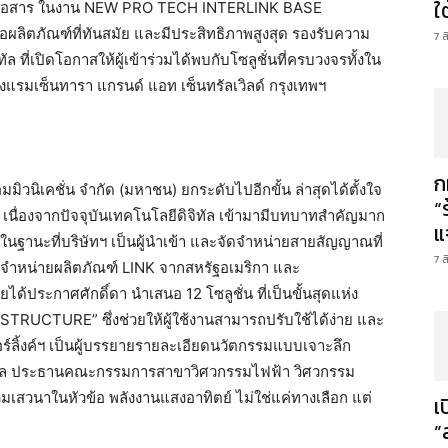
ใ
การสื่อสาร ในงาน NEW PRO TECH INTERLINK BASE
ิตภัณฑ์ที่ทันสมัย และมีประสิทธิภาพสูงสุด รองรับความ
7 
ที่เปิดโอกาสให้ผู้เข้าร่วมได้พบกับโซลูชั่นที่ครบวงจรทั้งใน
รงแรมเซ็นทารา แกรนด์ แอท เซ็นทรัลเวิลด์ กรุงเทพฯ
ก
คอมมิวนิเคชั่น จำกัด (มหาชน) ยกระดับไปอีกขั้น ล่าสุดได้ตั้งใจ
“
เนื่องจากปัจจุบันเทคโนโลยีดิจิทัล เข้ามามีบทบาทสำคัญมาก
แ
ง ในฐานะที่บริษัทฯ เป็นผู้นำเข้า และจัดจำหน่ายสายสัญญาณที่
7 
ะจัดจำหน่ายผลิตภัณฑ์ LINK จากสหรัฐอเมริกา และ
ระกาศศักดิ์ดา นำเสนอ 12 โซลูชั่น ที่เป็นขั้นสุดแห่ง
RUCTURE” ซึ่งช่วยให้ผู้ใช้งานสามารถปรับใช้ได้ง่าย และ
ตอร์ลิ้งค์ฯ เป็นผู้บรรยายรายละเอียดนวัตกรรมแบบเจาะลึก
ัศวกุล ประธานคณะกรรมการสาขาวิศวกรรมไฟฟ้า วิศวกรรม
เสวนาในหัวข้อ พลังงานแสงอาทิตย์ ไม่ใช่แค่ทางเลือก แต่
เ
”