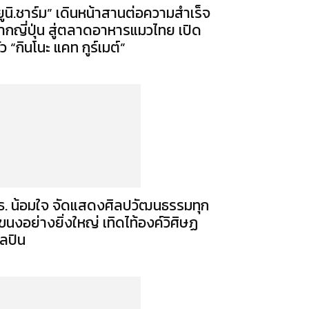
ยูนิ.ชาร์ม” เดินหน้าสานต่อความสำเร็จ
ากญี่ปุ่น สู่ตลาดอาหารแมวไทย เปิด
ัว “กินโนะ แคท กูร์เมต์”
ธ. น้อมใจ จัดแสดงศิลปวัฒนธรรมทุก
ขนงอย่างยิ่งใหญ่ เทิดไท้องค์วิศิษฏ
ิลปิน