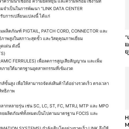
ษาความน่าเชื่อถือ ความยืดหยุ่น และความพร้อมใช้งานที่
ถึงความจำเป็นในการพัฒนา “LINK DATA CENTER
การเปลี่ยนแปลงนี้ ได้แก่
ุ่มผลิตภัณฑ์ PIGTAIL, PATCH CORD, CONNECTOR และ
“
พสูงในสภาวะสุดขั้ว และวัสดุคุณภาพเยี่ยม
แ
เด่น ดังนี้
ย
TS)
CERAMIC FERRULES) เพื่อลดการสูญเสียสัญญาณ และเพิ่ม
ภายใต้มาตรฐานอุตสาหกรรมที่เข้มงวด
ขั้นสูง เพื่อให้สามารถจัดส่งสินค้าได้อย่างรวดเร็ว ตรงเวลา
สิทธิภาพ
ลากหลายรุ่น เช่น SC, LC, ST, FC, MTRJ, MTP และ MPO
ดยผลิตภัณฑ์ทั้งหมดเป็นไปตามมาตรฐาน FOCIS และ
H
M
ATION SYSTEMS) กำลังเติบโตอย่างรวดเร็ว LINK จึงใช้