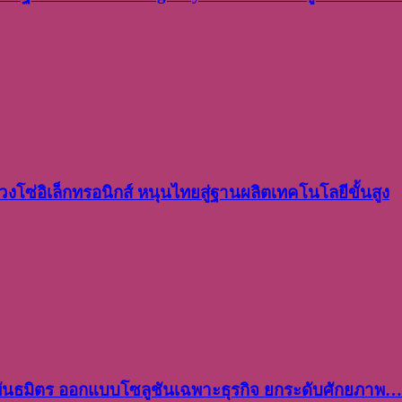
งโซ่อิเล็กทรอนิกส์ หนุนไทยสู่ฐานผลิตเทคโนโลยีขั้นสูง
พันธมิตร ออกแบบโซลูชันเฉพาะธุรกิจ ยกระดับศักยภาพ…