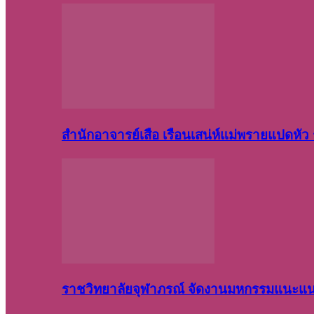
สำนักอาจารย์เสือ เรือนเสน่ห์แม่พรายแปดหั
ราชวิทยาลัยจุฬาภรณ์ จัดงานมหกรรมแนะแนว