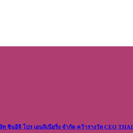
ษัท​ ชินอิจิ​ โปร​ เอน​จิเนีย​ริ่ง​ จำกัด คว้ารางวัล CEO