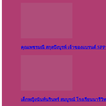
คุณเพชรมณี สกุลบึงบูรพ์ เจ้าของแบรนด์ S
เด็กหญิงนันท์นรินทร์ สมบูรณ์ โรงเรียนนารี