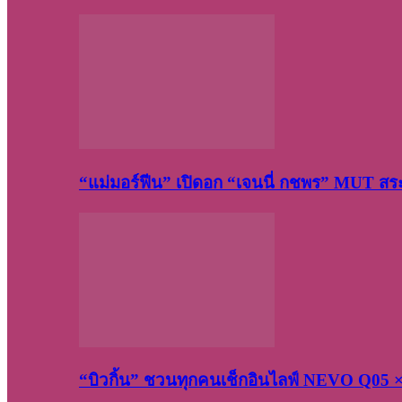
“แม่มอร์ฟีน” เปิดอก “เจนนี่ กชพร” MUT ส
“บิวกิ้น” ชวนทุกคนเช็กอินไลฟ์ NEVO Q05 