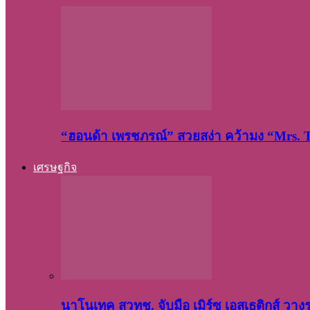
“ฮอนด้า เพรชภรณ์” สวยสง่า คว้ามง “Mrs.
เศรษฐกิจ
นาโนเทค สวทช. จับมือ เมิร์ซ เอสเธติกส์ วา