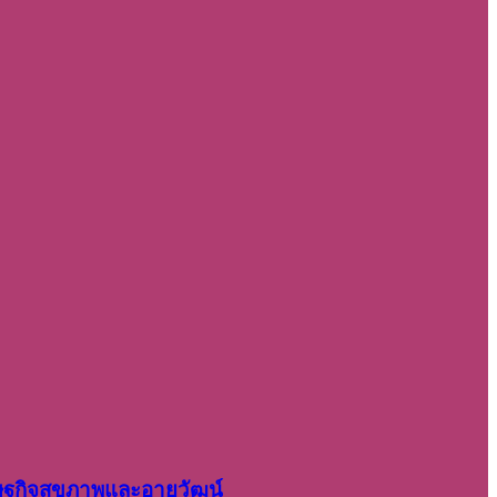
รษฐกิจสุขภาพและอายุวัฒน์