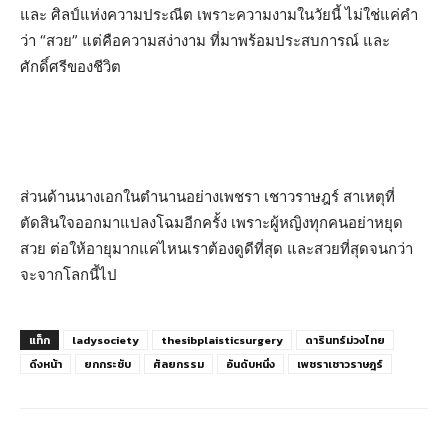
และ ศิลป์แห่งความประณีต เพราะความงามในวัยนี้ ไม่ใช่แค่คำ
ว่า “สวย” แต่คือความสง่างาม ที่มาพร้อมประสบการณ์ และ
ศักดิ์ศรีของชีวิต
ส่วนด้านนางเอกในตำนานอย่างเพชรา เชาวราษฎร์ สาเหตุที่
ตัดสินใจออกมาแปลงโฉมอีกครั้ง เพราะผู้หญิงทุกคนอย่าหยุด
สวย ต่อให้อายุมากแค่ไหนเราต้องดูดีที่สุด และสวยที่สุดจนกว่า
จะจากโลกนี้ไป
แท็ก
ladysociety
thesibplaisticsurgery
ดารินทร์ม่วงไทย
ดึงหน้า
ยกกระชับ
ศัลยกรรม
อันดับหนึ่ง
เพชราเชาวราษฎร์