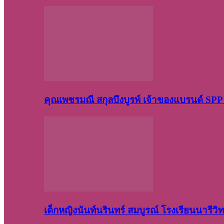
คุณเพชรมณี สกุลบึงบูรพ์ เจ้าของแบรนด์ S
เด็กหญิงนันท์นรินทร์ สมบูรณ์ โรงเรียนนารี