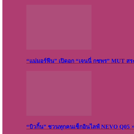
“แม่มอร์ฟีน” เปิดอก “เจนนี่ กชพร” MUT ส
“บิวกิ้น” ชวนทุกคนเช็กอินไลฟ์ NEVO Q05 