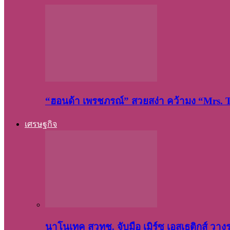
“ฮอนด้า เพรชภรณ์” สวยสง่า คว้ามง “Mrs.
เศรษฐกิจ
นาโนเทค สวทช. จับมือ เมิร์ซ เอสเธติกส์ วา