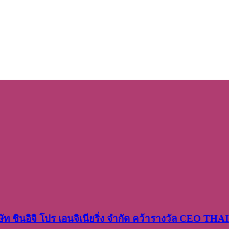
ษัท​ ชินอิจิ​ โปร​ เอน​จิเนีย​ริ่ง​ จำกัด คว้ารางวัล CEO