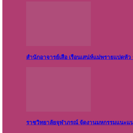
สำนักอาจารย์เสือ เรือนเสน่ห์แม่พรายแปดหั
ราชวิทยาลัยจุฬาภรณ์ จัดงานมหกรรมแนะแนว