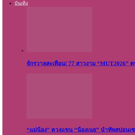
บันเทิง
จักรวาลสะเทือน! 77 สาวงาม “MUT2026” ตบ
“แม่น้อง” ควงแขน “น้องเนย” นำทัพสปอนเซอ