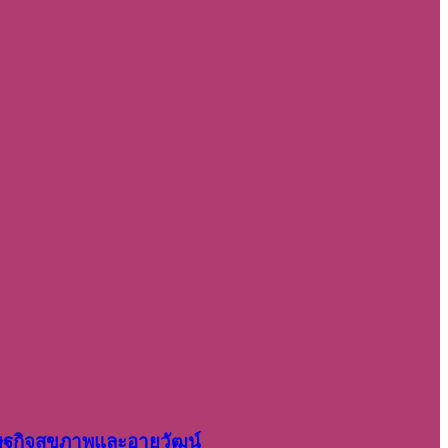
รษฐกิจสุขภาพและอายุวัฒน์