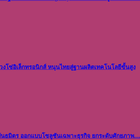
งโซ่อิเล็กทรอนิกส์ หนุนไทยสู่ฐานผลิตเทคโนโลยีขั้นสูง
พันธมิตร ออกแบบโซลูชันเฉพาะธุรกิจ ยกระดับศักยภาพ…