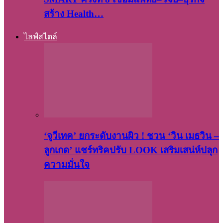
สร้าง Health…
ไลฟ์สไตล์
‘จูวีเทค’ ยกระดับงานผิว ! ชวน ‘วิน เมธวิน –
ลูกเกด’ แชร์ทริคปรับ LOOK เสริมเสน่ห์ปลุก
ความมั่นใจ