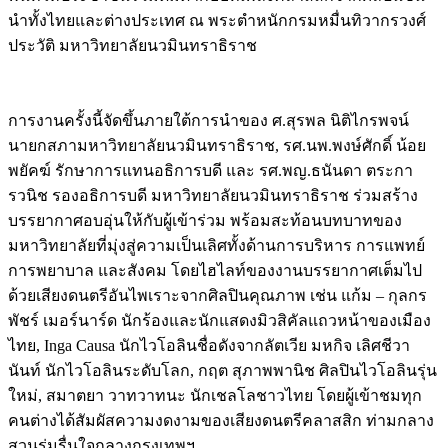
นำทั้งไทยและต่างประเทศ ณ พระตำหนักกรมหมื่นทิวากรวงศ์
ประวัติ มหาวิทยาลัยนวมินทราธิราช
การงานครั้งนี้จัดขึ้นภายใต้การนำของ ศ.สุรพล นิติไกรพจน์
นายกสภามหาวิทยาลัยนวมินทราธิราช, รศ.นพ.พงษ์ศักดิ์ น้อย
พยัคฆ์ รักษาการแทนอธิการบดี และ รศ.พญ.ธนันดา ตระกา
รวนิช รองอธิการบดี มหาวิทยาลัยนวมินทราธิราช ร่วมสร้าง
บรรยากาศอบอุ่นให้กับผู้เข้าร่วม พร้อมสะท้อนบทบาทของ
มหาวิทยาลัยที่มุ่งสู่ความเป็นเลิศทั้งด้านการบริหาร การแพทย์
การพยาบาล และสังคม โดยไฮไลท์ของงานบรรยากาศเต็มไป
ด้วยเสียงดนตรีอันไพเราะจากศิลปินคุณภาพ เช่น แก้ม – กุลกร
พัชร์ เมอร์นาร์ด นักร้องและนักแสดงมิวสิคัลแถวหน้าของเมือง
ไทย, Inga Causa นักไวโอลินชื่อดังจากลัตเวีย มหกิจ เลิศชีวา
นันท์ นักไวโอลินระดับโลก, กฤต สุภาพพานิช ศิลปินไวโอลินรุ่น
ใหม่, สมาตยา วาทวาทนะ นักเชลโลชาวไทย โดยผู้เข้าชมทุก
คนต่างได้สัมผัสความงดงามของเสียงดนตรีคลาสสิก ท่ามกลาง
สวนร่มรื่นใจกลางกรุงเทพฯ