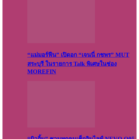
“แม่มอร์ฟีน” เปิดอก “เจนนี่ กชพร” MUT
สระบุรี ในรายการ Talk พิเศษในช่อง
MOREFIN
“บิวกิ้น” ชวนทุกคนเช็กอินไลฟ์ NEVO Q05