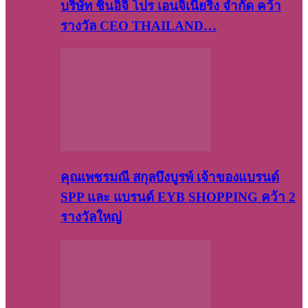
บริษัท​ ชินอิจิ​ โปร​ เอน​จิเนีย​ริ่ง​ จำกัด คว้า
รางวัล CEO THAILAND…
คุณเพชรมณี สกุลบึงบูรพ์ เจ้าของแบรนด์
SPP และ แบรนด์ EYB SHOPPING คว้า 2
รางวัลใหญ่