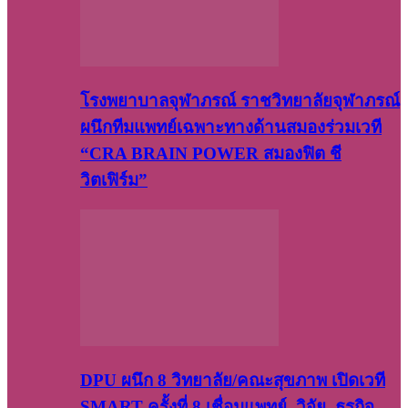
โรงพยาบาลจุฬาภรณ์ ราชวิทยาลัยจุฬาภรณ์
ผนึกทีมแพทย์เฉพาะทางด้านสมองร่วมเวที
“CRA BRAIN POWER สมองฟิต ชี
วิตเฟิร์ม”
DPU ผนึก 8 วิทยาลัย/คณะสุขภาพ เปิดเวที
SMART ครั้งที่ 8 เชื่อมแพทย์–วิจัย–ธุรกิจ