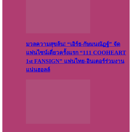
มวลความสุขล้น! “เอิร์ธ-กัษมนณัฏฐ์” จัด
แฟนไซน์เดี่ยวครั้งแรก “111 COOHEART
1st FANSIGN” แฟนไทย-อินเตอร์ร่วมงาน
แน่นฮอลล์