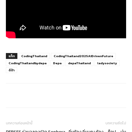
แท็ก
CodingThailand
CodingThailand2025AIDrivenFuture
CodingThailandbydepa
Depa
depaThailand
ladysociety
ดีป้า
บทความก่อนหน้านี้
บทความถัดไป
PERSES ร่วมฉลองเปิด Sephora
อิ่มท้อง อิ่มบุญ ก้อง – ท็อป – บุ๋ม