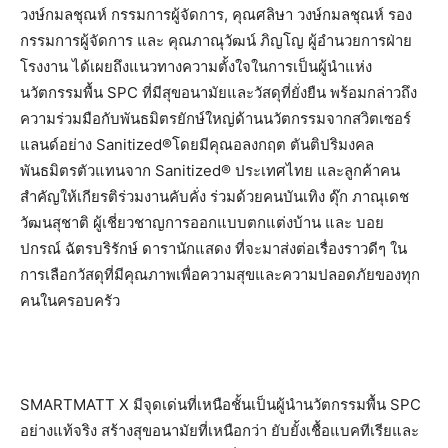
วงษ์กมลชุณห์ กรรมการผู้จัดการ, คุณศลิษา วงษ์กมลชุณห์ รอง
กรรมการผู้จัดการ และ คุณภาณุวัฒน์ ภิญโญ ผู้อำนวยการฝ่าย
โรงงาน ได้เผยถึงแนวทางความตั้งใจในการเป็นผู้นำแห่ง
นวัตกรรมพื้น SPC ที่มีสุขอนามัยและวัสดุที่ยั่งยืน พร้อมกล่าวถึง
ความร่วมมือกับพันธมิตรยักษ์ใหญ่ด้านนวัตกรรมจากสวิตเซอร์
แลนด์อย่าง Sanitized®โดยมีคุณอลงกฤต ตันติปริมงคล
พันธมิตรตัวแทนจาก Sanitized® ประเทศไทย และลูกค้าคน
สำคัญให้เกียรติร่วมงานคับคั่ง ร่วมด้วยคนบันเทิง ดุ๊ก ภาณุเดช
วัฒนสุชาติ ผู้เชี่ยวชาญการออกแบบตกแต่งบ้าน และ บอย
ปกรณ์ ฉัตรบริรักษ์ ดารานักแสดง ที่จะมาส่งต่อเรื่องราวดีๆ ใน
การเลือกวัสดุที่มีคุณภาพเพื่อความสุขและความปลอดภัยของทุก
คนในครอบครัว
SMARTMATT X มีจุดเด่นที่เหนือชั้นเป็นผู้นำนวัตกรรมพื้น SPC
อย่างแท้จริง สร้างสุขอนามัยที่เหนือกว่า ยับยั้งเชื้อแบคทีเรียและ