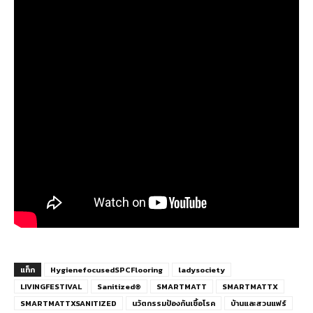
แท็ก
HygienefocusedSPCFlooring
ladysociety
LIVINGFESTIVAL
Sanitized®
SMARTMATT
SMARTMATTX
SMARTMATTXSANITIZED
นวัตกรรมป้องกันเชื้อโรค
บ้านและสวนแฟร์