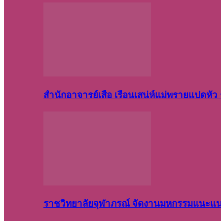
สำนักอาจารย์เสือ เรือนเสน่ห์แม่พรายแปดหั
ราชวิทยาลัยจุฬาภรณ์ จัดงานมหกรรมแนะแนว