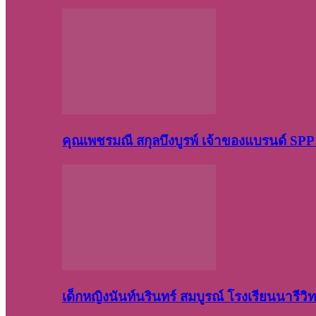
คุณเพชรมณี สกุลบึงบูรพ์ เจ้าของแบรนด์ S
เด็กหญิงนันท์นรินทร์ สมบูรณ์ โรงเรียนนารี