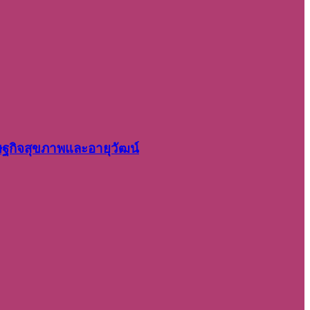
รษฐกิจสุขภาพและอายุวัฒน์