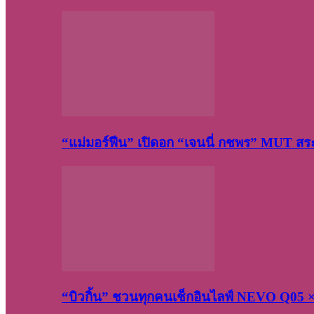
“แม่มอร์ฟีน” เปิดอก “เจนนี่ กชพร” MUT ส
“บิวกิ้น” ชวนทุกคนเช็กอินไลฟ์ NEVO Q05 