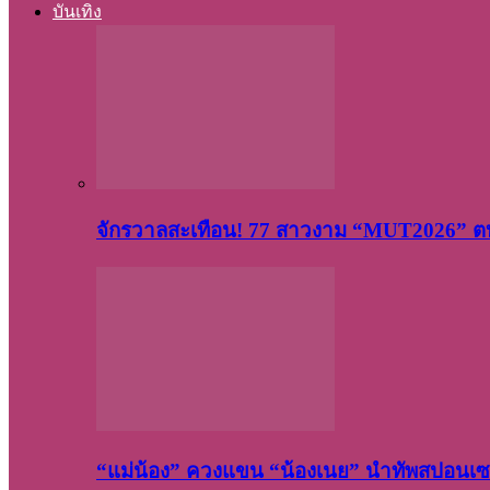
บันเทิง
จักรวาลสะเทือน! 77 สาวงาม “MUT2026” ตบ
“แม่น้อง” ควงแขน “น้องเนย” นำทัพสปอนเซอ