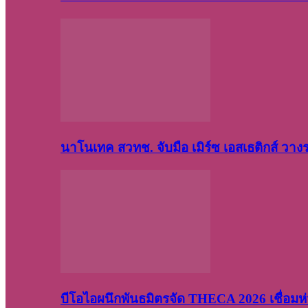
นาโนเทค สวทช. จับมือ เมิร์ซ เอสเธติกส์ วา
บีโอไอผนึกพันธมิตรจัด THECA 2026 เชื่อมห่ว