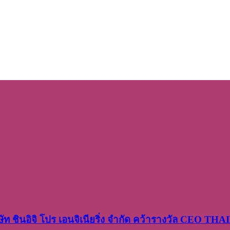
ษัท​ ชินอิจิ​ โปร​ เอน​จิเนีย​ริ่ง​ จำกัด คว้ารางวัล CEO