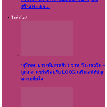
สร้าง Health…
ไลฟ์สไตล์
‘จูวีเทค’ ยกระดับงานผิว ! ชวน ‘วิน เมธวิน –
ลูกเกด’ แชร์ทริคปรับ LOOK เสริมเสน่ห์ปลุก
ความมั่นใจ