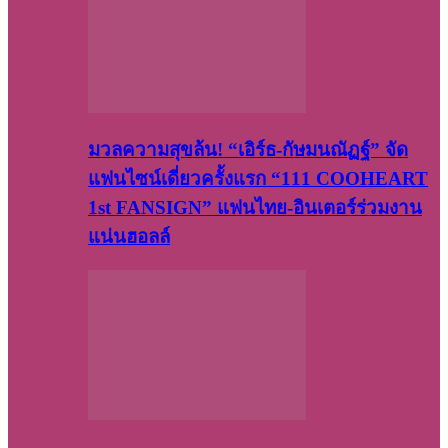
มวลความสุขล้น! “เอิร์ธ-กัษมนณัฏฐ์” จัด
แฟนไซน์เดี่ยวครั้งแรก “111 COOHEART
1st FANSIGN” แฟนไทย-อินเตอร์ร่วมงาน
แน่นฮอลล์