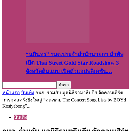
“นภินทร” รมต.ประจำสำนักนายกฯ นำทัพ
เปิด Thai Street Gold Star Roadshow 3
จังหวัดต้นแบบ เปิดตัวแอปพลิเคชัน…
หน้าแรก
บันเทิง
กนอ. ร่วมกับ มูลนิธิรามาธิบดีฯ จัดคอนเสิร์ต
การกุศลครั้งยิ่งใหญ่ “คุณชาย The Concert Song Lists by BOYd
Kosiyabong”...
บันเทิง