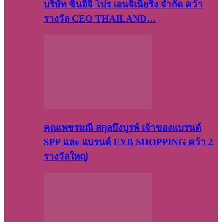
บริษัท​ ชินอิจิ​ โปร​ เอน​จิเนีย​ริ่ง​ จำกัด คว้า
รางวัล CEO THAILAND…
คุณเพชรมณี สกุลบึงบูรพ์ เจ้าของแบรนด์
SPP และ แบรนด์ EYB SHOPPING คว้า 2
รางวัลใหญ่