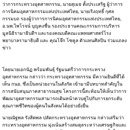
ว่าการกระทรวงอุตสาหกรรม, นายสุเมธ ตั้งประเสริฐ ผู้ว่าการ
การนิคมอุตสาหกรรมแห่งประเทศไทย, นายเริงฤทธิ์ กุศล
กรรมบถ รองผู้ว่าการการนิคมอุตสาหกรรมแห่งประเทศไทย,
อ.นพ.ไพโรจน์ บุญคงชื่น รองประธานคณะกรรมการบริหาร
มูลนิธิรามาธิบดีฯ และรองคณบดีคณะแพทยศาสตร์โรง
พยาบาลรามาธิบดี และ คุณโจ๊ก โซคูล ตัวแทนศิลปิน ร่วมแถลง
ข่าว
โดยนายเอกนัฏ พร้อมพันธุ์ รัฐมนตรีว่าการกระทรวง
อุตสาหกรรม กล่าวว่า กระทรวงอุตสาหกรรม มีความยินดีที่ได้
เห็น กนอ. ซึ่งเป็นหน่วยงานในสังกัด เข้ามามีบทบาทสำคัญใน
การสนับสนุนภาคสาธารณสุข โครงการนี้สะท้อนให้เห็นว่าการ
พัฒนาอุตสาหกรรมสามารถเดินหน้าควบคู่ไปกับการยกระดับ
คุณภาพชีวิตของผู้คนในสังคมได้อย่างยั่งยืน
นายณัฐพล รังสิตพล ปลัดกระทรวงอุตสาหกรรม กล่าวเสริมว่า
กระทรวงอุตสาหกรรม มุ่งเน้นสร้างสมดุลระหว่างเศรษฐกิจและ