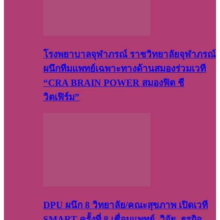
โรงพยาบาลจุฬาภรณ์ ราชวิทยาลัยจุฬาภรณ์
ผนึกทีมแพทย์เฉพาะทางด้านสมองร่วมเวที
“CRA BRAIN POWER สมองฟิต ชี
วิตเฟิร์ม”
DPU ผนึก 8 วิทยาลัย/คณะสุขภาพ เปิดเวที
SMART ครั้งที่ 8 เชื่อมแพทย์–วิจัย–ธุรกิจ