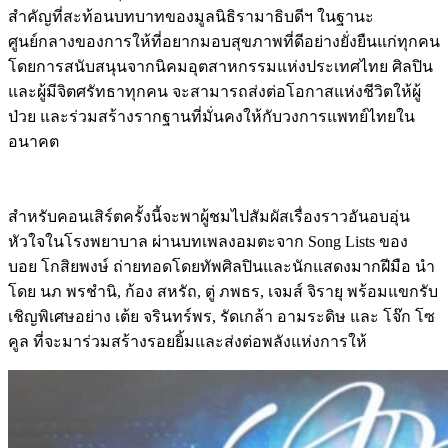
สำคัญที่สะท้อนบทบาทของมูลนิธิรามาธิบดีฯ ในฐานะ
ศูนย์กลางของการให้ที่อยากมอบสุขภาพที่ดีอย่างยั่งยืนแก่ทุกคน
โดยการสนับสนุนจากนิคมอุตสาหกรรมแห่งประเทศไทย ศิลปิน
และผู้มีจิตศรัทธาทุกคน จะสามารถส่งต่อโอกาสแห่งชีวิตให้ผู้
ป่วย และร่วมสร้างรากฐานที่มั่นคงให้กับวงการแพทย์ไทยใน
อนาคต
สำหรับคอนเสิร์ตครั้งนี้จะพาผู้ชมไปสัมผัสเรื่องราวอันอบอุ่น
หัวใจในโรงพยาบาล ผ่านบทเพลงอมตะจาก Song Lists ของ
บอย โกสิยพงษ์ ถ่ายทอดโดยทัพศิลปินและนักแสดงมากฝีมือ นำ
โดย นภ พรชำนิ, ก้อง สหรัถ, ตู่ ภพธร, เจมส์ จิรายุ พร้อมแขกรับ
เชิญพิเศษอย่าง เต้ย จรินทร์พร, รัดเกล้า อามระดิษ และ โจ๊ก โซ
คูล ที่จะมาร่วมสร้างรอยยิ้มและส่งต่อพลังแห่งการให้