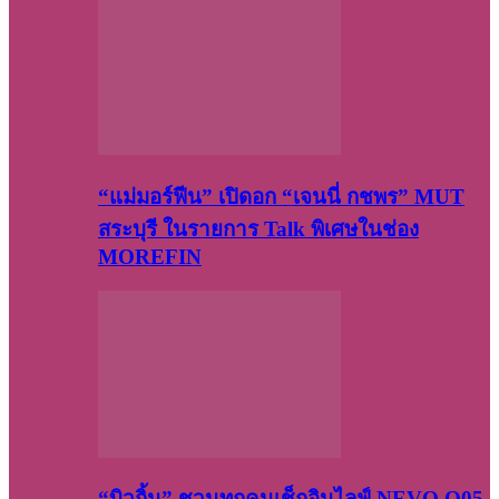
“แม่มอร์ฟีน” เปิดอก “เจนนี่ กชพร” MUT
สระบุรี ในรายการ Talk พิเศษในช่อง
MOREFIN
“บิวกิ้น” ชวนทุกคนเช็กอินไลฟ์ NEVO Q05