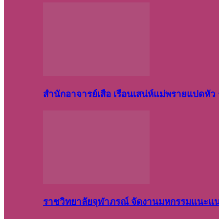
สำนักอาจารย์เสือ เรือนเสน่ห์แม่พรายแปดหั
ราชวิทยาลัยจุฬาภรณ์ จัดงานมหกรรมแนะแนว