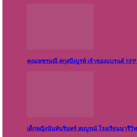
คุณเพชรมณี สกุลบึงบูรพ์ เจ้าของแบรนด์ S
เด็กหญิงนันท์นรินทร์ สมบูรณ์ โรงเรียนนารี