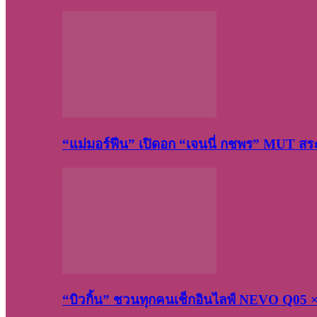
“แม่มอร์ฟีน” เปิดอก “เจนนี่ กชพร” MUT ส
“บิวกิ้น” ชวนทุกคนเช็กอินไลฟ์ NEVO Q05 