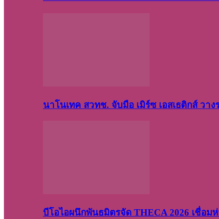
นาโนเทค สวทช. จับมือ เมิร์ซ เอสเธติกส์ วา
บีโอไอผนึกพันธมิตรจัด THECA 2026 เชื่อมห่ว