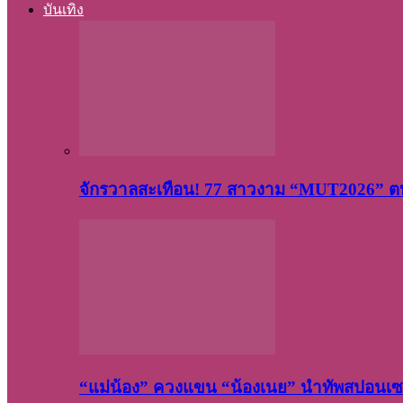
บันเทิง
จักรวาลสะเทือน! 77 สาวงาม “MUT2026” ตบ
“แม่น้อง” ควงแขน “น้องเนย” นำทัพสปอนเซอ