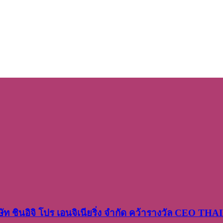
ษัท​ ชินอิจิ​ โปร​ เอน​จิเนีย​ริ่ง​ จำกัด คว้ารางวัล CEO