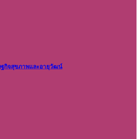
รษฐกิจสุขภาพและอายุวัฒน์