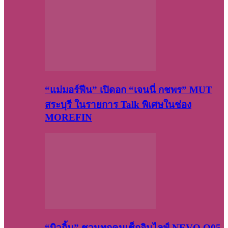
“แม่มอร์ฟีน” เปิดอก “เจนนี่ กชพร” MUT
สระบุรี ในรายการ Talk พิเศษในช่อง
MOREFIN
“บิวกิ้น” ชวนทุกคนเช็กอินไลฟ์ NEVO Q05