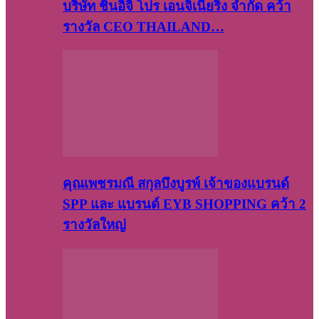
บริษัท​ ชินอิจิ​ โปร​ เอน​จิเนีย​ริ่ง​ จำกัด คว้า
รางวัล CEO THAILAND…
คุณเพชรมณี สกุลบึงบูรพ์ เจ้าของแบรนด์
SPP และ แบรนด์ EYB SHOPPING คว้า 2
รางวัลใหญ่