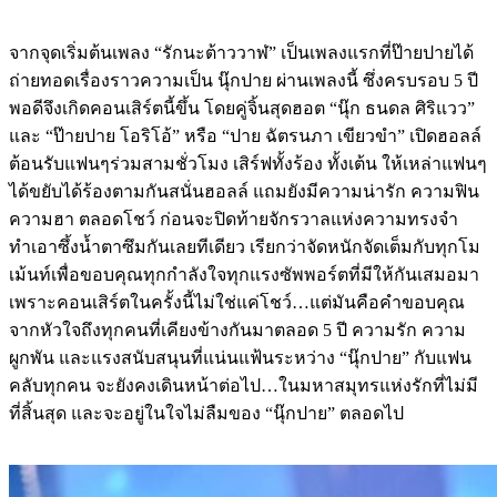
จากจุดเริ่มต้นเพลง “รักนะต้าววาฬ” เป็นเพลงแรกที่ป๊ายปายได้
ถ่ายทอดเรื่องราวความเป็น นุ๊กปาย ผ่านเพลงนี้ ซึ่งครบรอบ 5 ปี
พอดีจึงเกิดคอนเสิร์ตนี้ขึ้น โดยคู่จิ้นสุดฮอต “นุ๊ก ธนดล ศิริแวว”
และ “ป๊ายปาย โอริโอ้” หรือ “ปาย ฉัตรนภา เขียวขำ” เปิดฮอลล์
ต้อนรับแฟนๆร่วมสามชั่วโมง เสิร์ฟทั้งร้อง ทั้งเต้น ให้เหล่าแฟนๆ
ได้ขยับได้ร้องตามกันสนั่นฮอลล์ แถมยังมีความน่ารัก ความฟิน
ความฮา ตลอดโชว์ ก่อนจะปิดท้ายจักรวาลแห่งความทรงจำ
ทำเอาซึ้งน้ำตาซึมกันเลยทีเดียว เรียกว่าจัดหนักจัดเต็มกับทุกโม
เม้นท์เพื่อขอบคุณทุกกำลังใจทุกแรงซัพพอร์ตที่มีให้กันเสมอมา
เพราะคอนเสิร์ตในครั้งนี้ไม่ใช่แค่โชว์…แต่มันคือคำขอบคุณ
จากหัวใจถึงทุกคนที่เคียงข้างกันมาตลอด 5 ปี ความรัก ความ
ผูกพัน และแรงสนับสนุนที่แน่นแฟ้นระหว่าง “นุ๊กปาย” กับแฟน
คลับทุกคน จะยังคงเดินหน้าต่อไป…ในมหาสมุทรแห่งรักที่ไม่มี
ที่สิ้นสุด และจะอยู่ในใจไม่ลืมของ “นุ๊กปาย” ตลอดไป