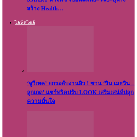
สร้าง Health…
ไลฟ์สไตล์
‘จูวีเทค’ ยกระดับงานผิว ! ชวน ‘วิน เมธวิน –
ลูกเกด’ แชร์ทริคปรับ LOOK เสริมเสน่ห์ปลุก
ความมั่นใจ