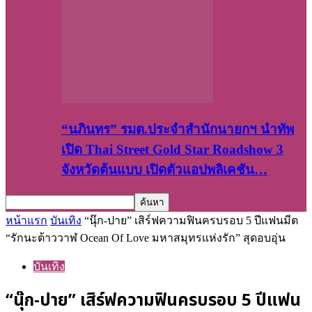
“นภินทร” รมต.ประจำสำนักนายกฯ นำทัพ
เปิด Thai Street Gold Star Roadshow 3
จังหวัดต้นแบบ เปิดตัวแอปพลิเคชัน…
หน้าแรก
บันเทิง
“นุ๊ก-ปาย” เสิร์ฟความฟินครบรอบ 5 ปีแฟนมีต
“รักนะต้าววาฬ Ocean Of Love มหาสมุทรแห่งรัก” สุดอบอุ่น
บันเทิง
“นุ๊ก-ปาย” เสิร์ฟความฟินครบรอบ 5 ปีแฟน