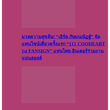
มวลความสุขล้น! “เอิร์ธ-กัษมนณัฏฐ์” จัด
แฟนไซน์เดี่ยวครั้งแรก “111 COOHEART
1st FANSIGN” แฟนไทย-อินเตอร์ร่วมงาน
แน่นฮอลล์