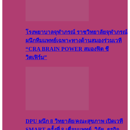
โรงพยาบาลจุฬาภรณ์ ราชวิทยาลัยจุฬาภรณ์
ผนึกทีมแพทย์เฉพาะทางด้านสมองร่วมเวที
“CRA BRAIN POWER สมองฟิต ชี
วิตเฟิร์ม”
DPU ผนึก 8 วิทยาลัย/คณะสุขภาพ เปิดเวที
SMART ครั้งที่ 8 เชื่อมแพทย์–วิจัย–ธุรกิจ