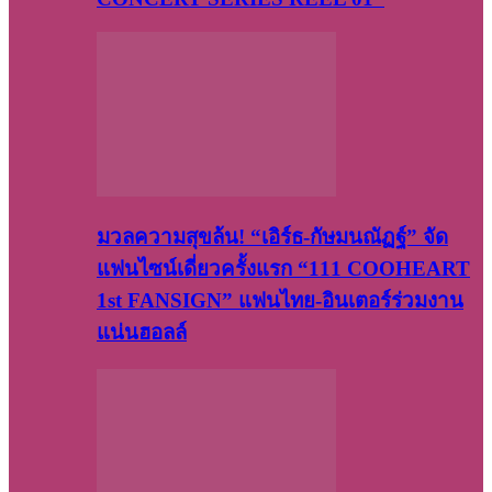
มวลความสุขล้น! “เอิร์ธ-กัษมนณัฏฐ์” จัด
แฟนไซน์เดี่ยวครั้งแรก “111 COOHEART
1st FANSIGN” แฟนไทย-อินเตอร์ร่วมงาน
แน่นฮอลล์