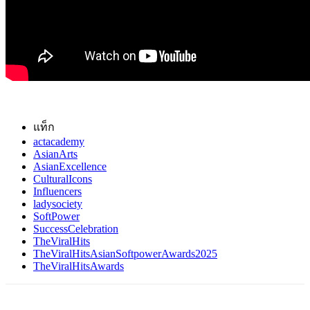
แท็ก
actacademy
AsianArts
AsianExcellence
CulturalIcons
Influencers
ladysociety
SoftPower
SuccessCelebration
TheViralHits
TheViralHitsAsianSoftpowerAwards2025
TheViralHitsAwards