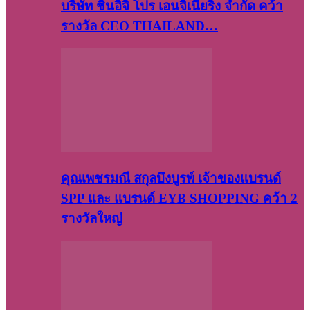
บริษัท​ ชินอิจิ​ โปร​ เอน​จิเนีย​ริ่ง​ จำกัด คว้า
รางวัล CEO THAILAND…
คุณเพชรมณี สกุลบึงบูรพ์ เจ้าของแบรนด์
SPP และ แบรนด์ EYB SHOPPING คว้า 2
รางวัลใหญ่