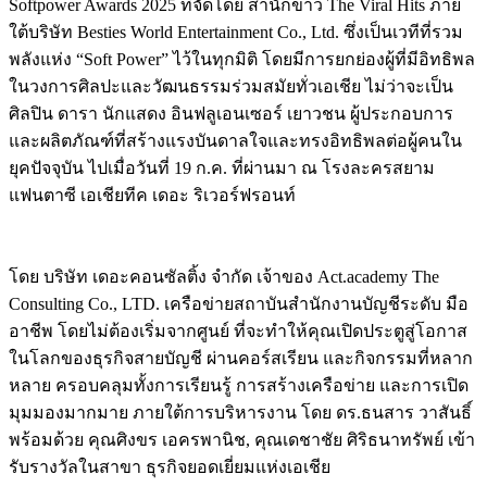
Softpower Awards 2025 ที่จัดโดย สำนักข่าว The Viral Hits ภาย
ใต้บริษัท Besties World Entertainment Co., Ltd. ซึ่งเป็นเวทีที่รวม
พลังแห่ง “Soft Power” ไว้ในทุกมิติ โดยมีการยกย่องผู้ที่มีอิทธิพล
ในวงการศิลปะและวัฒนธรรมร่วมสมัยทั่วเอเชีย ไม่ว่าจะเป็น
ศิลปิน ดารา นักแสดง อินฟลูเอนเซอร์ เยาวชน ผู้ประกอบการ
และผลิตภัณฑ์ที่สร้างแรงบันดาลใจและทรงอิทธิพลต่อผู้คนใน
ยุคปัจจุบัน ไปเมื่อวันที่ 19 ก.ค. ที่ผ่านมา ณ โรงละครสยาม
แฟนตาซี เอเชียทีค เดอะ ริเวอร์ฟรอนท์
โดย บริษัท เดอะคอนซัลติ้ง จำกัด เจ้าของ Act.academy The
Consulting Co., LTD. เครือข่ายสถาบันสำนักงานบัญชีระดับ มือ
อาชีพ โดยไม่ต้องเริ่มจากศูนย์ ที่จะทำให้คุณเปิดประตูสู่โอกาส
ในโลกของธุรกิจสายบัญชี ผ่านคอร์สเรียน และกิจกรรมที่หลาก
หลาย ครอบคลุมทั้งการเรียนรู้ การสร้างเครือข่าย และการเปิด
มุมมองมากมาย ภายใต้การบริหารงาน โดย ดร.ธนสาร วาสันธิ์
พร้อมด้วย คุณศิงขร เอครพานิช, คุณเดชาชัย ศิริธนาทรัพย์ เข้า
รับรางวัลในสาขา ธุรกิจยอดเยี่ยมแห่งเอเชีย