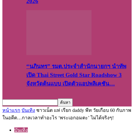
2026
“นภินทร” รมต.ประจำสำนักนายกฯ นำทัพ
เปิด Thai Street Gold Star Roadshow 3
จังหวัดต้นแบบ เปิดตัวแอปพลิเคชัน…
หน้าแรก
บันเทิง
ชาวเน็ต แห่ เรียก daddy พีท วัยเกือบ 60 กับภาพ
ในอดีต…กาลเวลาทำอะไร ‘พระเอกอมตะ’ ไม่ได้จริงๆ!
บันเทิง