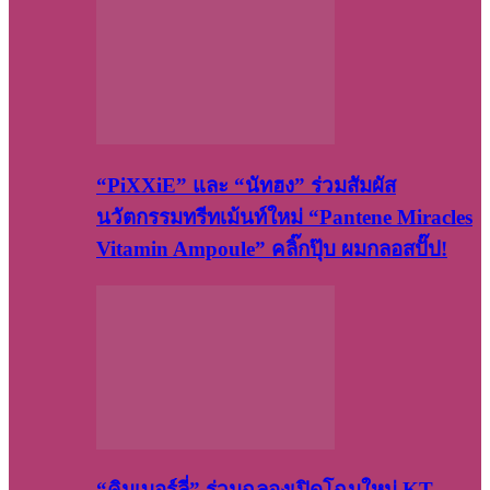
“PiXXiE” และ “นัทฮง” ร่วมสัมผัส
นวัตกรรมทรีทเม้นท์ใหม่ “Pantene Miracles
Vitamin Ampoule” คลิ๊กปุ๊บ ผมกลอสปั๊ป!
“คิมเบอร์ลี่” ร่วมฉลองเปิดโฉมใหม่ KT