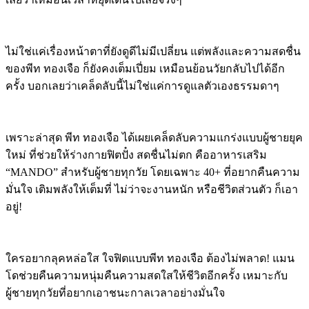
ไม่ใช่แค่เรื่องหน้าตาที่ยังดูดีไม่มีเปลี่ยน แต่พลังและความสดชื่น
ของพีท ทองเจือ ก็ยังคงเต็มเปี่ยม เหมือนย้อนวัยกลับไปได้อีก
ครั้ง บอกเลยว่าเคล็ดลับนี้ไม่ใช่แค่การดูแลตัวเองธรรมดาๆ
เพราะล่าสุด พีท ทองเจือ ได้เผยเคล็ดลับความแกร่งแบบผู้ชายยุค
ใหม่ ที่ช่วยให้ร่างกายฟิตปั๋ง สดชื่นไม่ตก คืออาหารเสริม
“MANDO” สำหรับผู้ชายทุกวัย โดยเฉพาะ 40+ ที่อยากคืนความ
มั่นใจ เติมพลังให้เต็มที่ ไม่ว่าจะงานหนัก หรือชีวิตส่วนตัว ก็เอา
อยู่!
ใครอยากลุคหล่อใส ใจฟิตแบบพีท ทองเจือ ต้องไม่พลาด! แมน
โดช่วยคืนความหนุ่มคืนความสดใสให้ชีวิตอีกครั้ง เหมาะกับ
ผู้ชายทุกวัยที่อยากเอาชนะกาลเวลาอย่างมั่นใจ