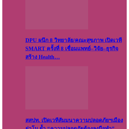
DPU ผนึก 8 วิทยาลัย/คณะสุขภาพ เปิดเวที
SMART ครั้งที่ 8 เชื่อมแพทย์–วิจัย–ธุรกิจ
สร้าง Health…
สสปท. เปิดเวทีสัมมนาความปลอดภัยฯเมือง
ย่าโม ย้ำ “ความปลอดภัยต้องลงมือทำ”