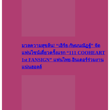
มวลความสุขล้น! “เอิร์ธ-กัษมนณัฏฐ์” จัด
แฟนไซน์เดี่ยวครั้งแรก “111 COOHEART
1st FANSIGN” แฟนไทย-อินเตอร์ร่วมงาน
แน่นฮอลล์