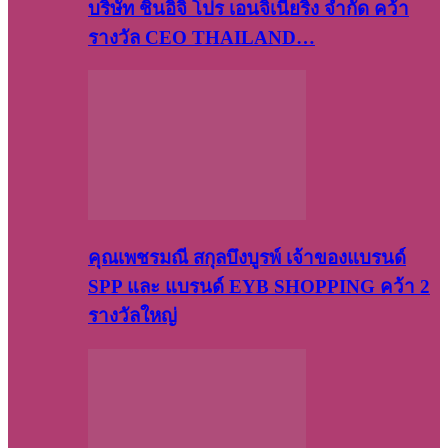
บริษัท​ ชินอิจิ​ โปร​ เอน​จิเนีย​ริ่ง​ จำกัด คว้า
รางวัล CEO THAILAND…
คุณเพชรมณี สกุลบึงบูรพ์ เจ้าของแบรนด์
SPP และ แบรนด์ EYB SHOPPING คว้า 2
รางวัลใหญ่