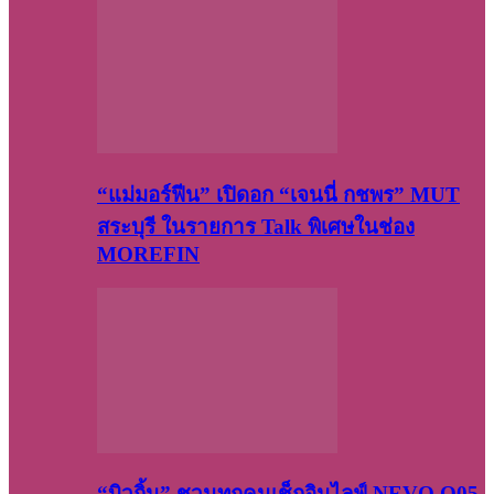
“แม่มอร์ฟีน” เปิดอก “เจนนี่ กชพร” MUT
สระบุรี ในรายการ Talk พิเศษในช่อง
MOREFIN
“บิวกิ้น” ชวนทุกคนเช็กอินไลฟ์ NEVO Q05