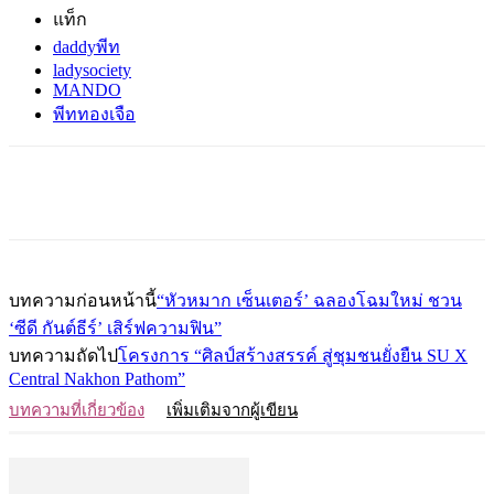
แท็ก
daddyพีท
ladysociety
MANDO
พีททองเจือ
บทความก่อนหน้านี้
“หัวหมาก เซ็นเตอร์’ ฉลองโฉมใหม่ ชวน
‘ซีดี กันต์ธีร์’ เสิร์ฟความฟิน”
บทความถัดไป
โครงการ “ศิลป์สร้างสรรค์ สู่ชุมชนยั่งยืน SU X
Central Nakhon Pathom”
บทความที่เกี่ยวข้อง
เพิ่มเติมจากผู้เขียน