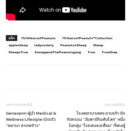
แท็ก
75thYearsofPeanuts
75YearsofPeanuts™Collection
applesheep
ladysociety
PeanutsxSheep
Sheep
SheepxTrue
SnoopyandThePeanutsgang
True
TrueShop
บทความก่อนหน้านี้
บทความถัดไป
Genesenn ผู้นำ Medical &
โรงพยาบาลพระรามเก้า จัด
Wellness Lifestyle เปิดตัว
กิจกรรม “วันพาร์กินสันโลก” หนึ่ง
“ชยานา ลาดพร้าว”
ในกลุ่ม “โรคสมองเสื่อม” ที่พบผู้