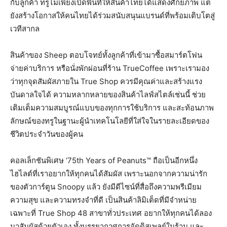
กับลูกค้า ทรูไม่เพียงเปิดพื้นที่ให้สินค้าไทยได้แสดงศักยภาพ แต่
ยังสร้างโอกาสให้คนไทยได้ร่วมสนับสนุนแบรนด์ที่พร้อมเติบโตสู่
เวทีสากล
สินค้าของ Sheep ตอบโจทย์ทั้งลูกค้าที่เข้ามาซื้อสมาร์ตโฟน
จ่ายค่าบริการ หรือนั่งพักผ่อนที่ร้าน TrueCoffee เพราะเรามอง
ว่าทุกจุดสัมผัสภายใน True Shop ควรมีคุณค่าและสร้างแรง
บันดาลใจได้ ความหลากหลายของสินค้าไลฟ์สไตล์เช่นนี้ ช่วย
เติมเต็มความสมบูรณ์แบบของทุกการใช้บริการ และสะท้อนภาพ
ลักษณ์ของทรูในฐานะผู้นำเทคโนโลยีที่ใส่ใจในรายละเอียดของ
ชีวิตประจำวันของผู้คน
คอลเล็กชันพิเศษ ‘75th Years of Peanuts™ ถือเป็นอีกหนึ่ง
ไฮไลต์ที่เราอยากให้ทุกคนได้สัมผัส เพราะนอกจากความน่ารัก
ของตัวการ์ตูน Snoopy แล้ว ยังมีดีไซน์ที่สื่อถึงความพรีเมียม
ความสุข และความทรงจำที่ดี เป็นสินค้าลิมิเต็ดที่มีจำหน่าย
เฉพาะที่ True Shop 48 สาขาทั่วประเทศ อยากให้ทุกคนได้ลอง
มาสัมผัสด้วยตัวเอง ทั้งบรรยากาศการจัดดิสเพลย์ในร้าน และ