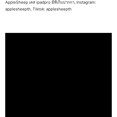
AppleSheep เคส ipadpro มีที่เก็บปากกา, Instagram:
applesheepth, Tiktok: applesheepth