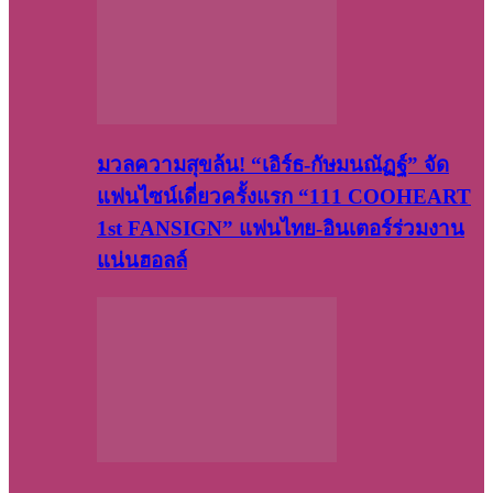
มวลความสุขล้น! “เอิร์ธ-กัษมนณัฏฐ์” จัด
แฟนไซน์เดี่ยวครั้งแรก “111 COOHEART
1st FANSIGN” แฟนไทย-อินเตอร์ร่วมงาน
แน่นฮอลล์