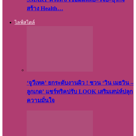
สร้าง Health…
ไลฟ์สไตล์
‘จูวีเทค’ ยกระดับงานผิว ! ชวน ‘วิน เมธวิน –
ลูกเกด’ แชร์ทริคปรับ LOOK เสริมเสน่ห์ปลุก
ความมั่นใจ