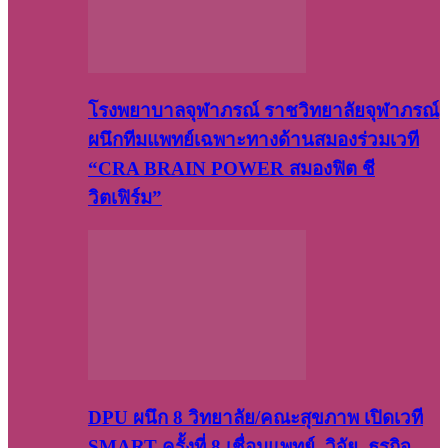
โรงพยาบาลจุฬาภรณ์ ราชวิทยาลัยจุฬาภรณ์
ผนึกทีมแพทย์เฉพาะทางด้านสมองร่วมเวที
“CRA BRAIN POWER สมองฟิต ชี
วิตเฟิร์ม”
DPU ผนึก 8 วิทยาลัย/คณะสุขภาพ เปิดเวที
SMART ครั้งที่ 8 เชื่อมแพทย์–วิจัย–ธุรกิจ