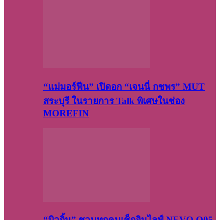
“แม่มอร์ฟีน” เปิดอก “เจนนี่ กชพร” MUT
สระบุรี ในรายการ Talk พิเศษในช่อง
MOREFIN
“บิวกิ้น” ชวนทุกคนเช็กอินไลฟ์ NEVO Q05