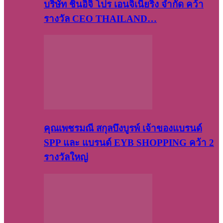
บริษัท​ ชินอิจิ​ โปร​ เอน​จิเนีย​ริ่ง​ จำกัด คว้า
รางวัล CEO THAILAND…
คุณเพชรมณี สกุลบึงบูรพ์ เจ้าของแบรนด์
SPP และ แบรนด์ EYB SHOPPING คว้า 2
รางวัลใหญ่