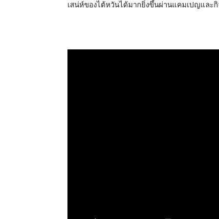
เสน่ห์ของไต้หวันได้มากยิ่งขึ้นผ่านแคมเปญและกิ