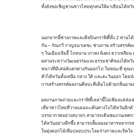
ทั้งยังขอเชิญชวนชาวไทยทุกคนให้มาเยือนไต้ห
นอกจากนี้ช่างภาพและศิลปินกราฟิตี้ทั้ง 2 ท่า
กัน – กัณกวี กาญจนาเดชะ ช่างภาพ สร้างสรรค์ผ
ๆ ในเมืองเจียอี้ ไถหนาน เกาสง ผิงตง ฮวาเหลีย
ผสานระหว่างวัฒนธรรมและธรรมชาติของไต้หวันได้อ
หนาวที่มีเสน่ห์แตกต่างกันออกไป ในขณะที่ คุณเบน
ทั่วไต้หวันทั้งเหนือ กลาง ใต้ และตะวันออก โ
การสร้างสรรค์ผลงานศิลปะที่เต็มไปด้วยกลิ่นอาย
ผลงานภาพถ่ายและกราฟิตี้เหล่านี้ไม่เพียงแต่ส่งเสร
เที่ยวชาวไทยที่วางแผนจะเดินทางไปไต้หวันอีกด้วย
บรรยากาศอย่างสบายๆ สามารถเดินชมงานเทศกาลห
ไต้หวันอย่างลึกซึ้ง สามารถลิ้มลองอาหารหลากรส
ในทุ่งดอกไม้เพื่อปลอบประโลมร่างกายและจิตใจ ด