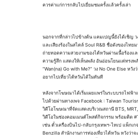
ควรค่าแก่การกลับไปเยี่ยมชมครั้งแล้วครั้งเล่า
นอกจากที่กล่าวไปข้างต้น แคมเปญนี้ยังได้เชิญ วง
และเสียงร้องในสไตล์ Soul R&B ชื่อดังของไทยมา
ถ่ายทอดความสวยงามของไต้หวันผ่านเนื้อร้องและทำ
ความรู้สึก แสดงให้เห็นพลัง อันอ่อนโยนแต่ทรงพลั
“Wan(na) Go with Me?” วง No One Else หวัง
อยากไปเที่ยวไต้หวันได้ในทันที
หลังจากโฆษณาได้เริ่มเผยแพร่ในระบบรถไฟฟ้าแล
ไปด้วยผ่านทางเพจ Facebook : Taiwan Touris
วิดีโอโฆษณาที่จัดแสดงบริเวณสถานี BTS, MR
วิดีโอในช่องคอมเมนต์โพสต์กิจกรรม พร้อมติด #
เช่น ตั๋วเครื่องบินไป-กลับกรุงเทพฯ-ไทเป แพ็กเกจ
Benzilla สำนักงานการท่องเที่ยวไต้หวัน หวังว่