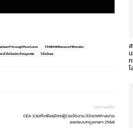
ส
aiwanThroughYourLens
TAIWANWavesofWonder
น
่ยวไต้หวันประจำกรุงเทพ
ไต้หวันมะ
ก
โ
บทความถัดไป
CEA ร่วมกับพันธมิตรผู้ร่วมจัดงาน เปิดเทศกาลงาน
ออกแบบกรุงเทพฯ 2568