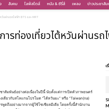
จ
สังคม
ไลฟ์สไตล์
หนัง & ซีรี่ส์
เพลง
ข่าวประชาสัมพ
ต้หวันผ่านรถไฟฟ้า BTS และ MRT
งการท่องเที่ยวไต้หวันผ่านร
เร
สัมพันธ์อย่างต่อเนื่องในปีนี้ นับตั้งแต่การเปิดตัวภาพยนตร์
ร
อเรื่องเดียวกับสโลแกนโปรโมต “ไต้หวันมะ” หรือ “Taiwan(na)
M
ดถึงอย่างมากจากผู้ใช้โซเชียลมีเดีย โดยครั้งนี้สำนักงาน