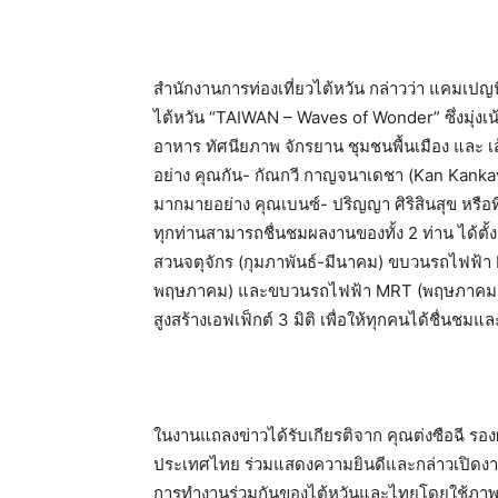
สำนักงานการท่องเที่ยวไต้หวัน กล่าวว่า แคมเป
ไต้หวัน “TAIWAN – Waves of Wonder” ซึ่งมุ่งเน้
อาหาร ทัศนียภาพ จักรยาน ชุมชนพื้นเมือง และ เ
อย่าง คุณกัน- กัณกวี กาญจนาเดชา (Kan Kankave
มากมายอย่าง คุณเบนซ์- ปริญญา ศิริสินสุข หรือที่
ทุกท่านสามารถชื่นชมผลงานของทั้ง 2 ท่าน ได้ตั
สวนจตุจักร (กุมภาพันธ์-มีนาคม) ขบวนรถไฟฟ้า
พฤษภาคม) และขบวนรถไฟฟ้า MRT (พฤษภาคม-ก
สูงสร้างเอฟเฟ็กต์ 3 มิติ เพื่อให้ทุกคนได้ชื่
ในงานแถลงข่าวได้รับเกียรติจาก คุณต่งซือฉี 
ประเทศไทย ร่วมแสดงความยินดีและกล่าวเปิดงาน 
การทำงานร่วมกันของไต้หวันและไทยโดยใช้ภาพ