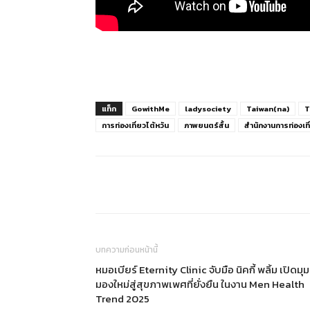
แท็ก
GowithMe
ladysociety
Taiwan(na)
T
การท่องเที่ยวไต้หวัน
ภาพยนตร์สั้น
สำนักงานการท่องเที
แบ่งปัน
บทความก่อนหน้านี้
หมอเบียร์ Eternity Clinic จับมือ นิคกี้ พลิ้ม เปิดมุม
มองใหม่สู่สุขภาพเพศที่ยั่งยืน ในงาน Men Health
Trend 2025