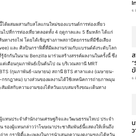
I
6 
ญนี้ได้ผสมผสานกับสโลแกนใหม่ของแบรนด์การท่องเที่ยว
นไปที่การท่องเที่ยวตลอดทั้ง 4 ฤดูกาลและ 5 ธีมหลัก ได้แก่
ส้นทางรถไฟ โดยได้เชิญช่างภาพสถาปัตยกรรมที่มีชื่อเสียง
e) และ ศิลปินกราฟิตี้ที่มีผลงานร่วมกับแบรนด์ดังระดับโลก
ส
รู้จักกันในนาม Benzilla มาร่วมสร้างสรรค์ผลงานในครั้งนี้ ซึ่ง
“
้งแต่เดือนกุมภาพันธ์เป็นต้นไป ณ บริเวณสถานี MRT
ข
 BTS (กุมภาพันธ์-เมษายน) สถานี BTS ศาลาแดง (เมษายน-
6 
รกฎาคม) บางส่วนของผลงานได้ใช้เทคนิคการถ่ายภาพมุม
นชมและสัมผัสกับความงามของไต้หวันแบบสมจริงขณะเดินทาง
รองผู้แทนประจำสำนักงานเศรษฐกิจและวัฒนธรรมไทเป ประจำ
น
รองผู้แทนกล่าวว่าโฆษณาประชาสัมพันธ์นี้แสดงให้เห็นถึง
ว
ถ่าย กราฟิตี้และเพลงในการนำเสนอความงดงามของไต้หวัน