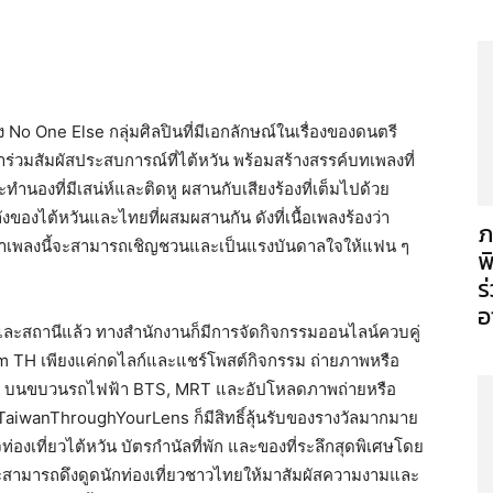
 No One Else กลุ่มศิลปินที่มีเอกลักษณ์ในเรื่องของดนตรี
ร่วมสัมผัสประสบการณ์ที่ไต้หวัน พร้อมสร้างสรรค์บทเพลงที่
นองที่มีเสน่ห์และติดหู ผสานกับเสียงร้องที่เต็มไปด้วย
งของไต้หวันและไทยที่ผสมผสานกัน ดังที่เนื้อเพลงร้องว่า
ภ
ว่าเพลงนี้จะสามารถเชิญชวนและเป็นแรงบันดาลใจให้แฟน ๆ
พ
ร
อ
ะสถานีแล้ว ทางสำนักงานก็มีการจัดกิจกรรมออนไลน์ควบคู่
m TH เพียงแค่กดไลก์และแชร์โพสต์กิจกรรม ถ่ายภาพหรือ
T, บนขบวนรถไฟฟ้า BTS, MRT และอัปโหลดภาพถ่ายหรือ
TaiwanThroughYourLens ก็มีสิทธิ์ลุ้นรับของรางวัลมากมาย
ท่องเที่ยวไต้หวัน บัตรกำนัลที่พัก และของที่ระลึกสุดพิเศษโดย
าจะสามารถดึงดูดนักท่องเที่ยวชาวไทยให้มาสัมผัสความงามและ