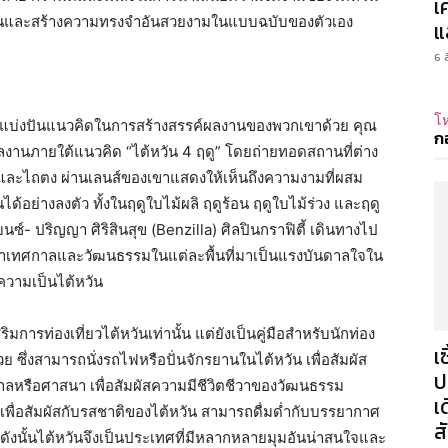
เ
วันและสร้างความทรงจำอันสวยงามในแบบฉบับของตัวเอง
แ
6 
โห
นได้แบ่งปันแนวคิดในการสร้างสรรค์ผลงานของพวกเขาด้วย คุณ
ก
ลงานภายใต้แนวคิด “ไต้หวัน 4 ฤดู” โดยถ่ายทอดสถานที่ต่าง
น และไถตง ผ่านเลนส์ของเขาแสดงให้เห็นถึงความงามที่ผสม
ย่างลงตัว ทั้งในฤดูใบไม้ผลิ ฤดูร้อน ฤดูใบไม้ร่วง และฤดู
ซ์- ปริญญา ศิริสินสุข (Benzilla) ศิลปินกราฟิตี้ เดินทางไป
ดยนำเทศกาลและวัฒนธรรมในแต่ละพื้นที่มาเป็นแรงบันดาลใจใน
ความเป็นไต้หวัน
ิมการท่องเที่ยวไต้หวันเท่านั้น แต่ยังเป็นคู่มือสำหรับนักท่อง
เ
 ซึ่งสามารถนั่งรถไฟหรือปั่นจักรยานในไต้หวัน เพื่อสัมผัส
ป
รือศาสนา เพื่อสัมผัสความมีชีวิตชีวาของวัฒนธรรม
เ
เพื่อสัมผัสกับรสชาติของไต้หวัน สามารถดื่มด่ำกับบรรยากาศ
ส
ังนั้นไต้หวันจึงเป็นประเทศที่มีหลากหลายมุมอันน่าสนใจและ