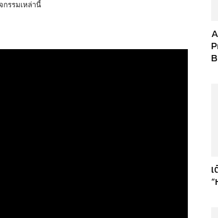
จกรรมเหล่านี้
A
P
B
เ
“