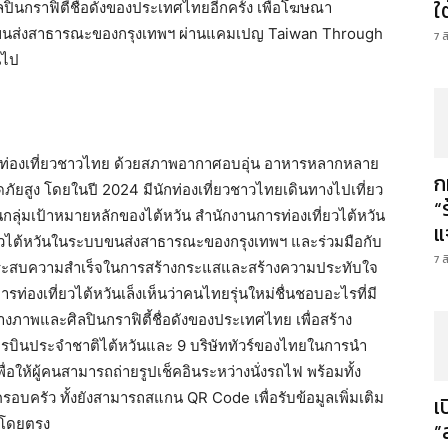
ใ
ลปินกราฟิตี้ชื่อดังของประเทศไทยอีกครั้ง เพื่อโฆษณา
บบขนส่งสาธารณะของกรุงเทพฯ ผ่านแคมเปญ Taiwan Through
7 
้นไป
ักท่องเที่ยวชาวไทย ด้วยสภาพอากาศอบอุ่น อาหารหลากหลาย
ก
ัยสูง โดยในปี 2024 มีนักท่องเที่ยวชาวไทยเดินทางไปเที่ยว
“
กลุ่มเป้าหมายหลักของไต้หวัน สำนักงานการท่องเที่ยวไต้หวัน
แ
ยวไต้หวันในระบบขนส่งสาธารณะของกรุงเทพฯ และร่วมมือกับ
7 
งประสบความสำเร็จในการสร้างกระแสและสร้างความประทับใจ
ท่องเที่ยวไต้หวันเล็งเห็นว่าคนไทยรุ่นใหม่ชื่นชอบอะไรที่มี
่างภาพและศิลปินกราฟิตี้ชื่อดังของประเทศไทย เพื่อสร้าง
ยการบินประจำชาติไต้หวันและ 9 บริษัททัวร์ของไทยในการนำ
อให้ผู้คนสามารถถ่ายรูปเช็คอินระหว่างนั่งรถไฟ พร้อมทั้ง
อบครัว ทั้งยังสามารถสแกน QR Code เพื่อรับข้อมูลเพิ่มเติม
เ
ด้โดยตรง
”