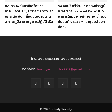
ทส. รวมพลังภาคีเครือข่าย
รพ.ธนบุรี ทวีวัฒนา ฉลองก้าวสู่ปี
เตรียมจัดประชุม TCAC 2025 เร่ง
ที่ 34 ชู “Advanced Care” เปิด
ยกระดับ ขับเคลื่อนนโยบายด้าน
อาคารใหม่ขยายศักยภาพ นำร่อง
สภาพภูมิอากาศสู่การปฏิบัติจริง
หุ่นยนต์ VELYS™ และศูนย์ส่องก
ล้องฯ
โทร. 0986462445, 0982953651
ติดต่อเรา:
boonyaritchittra2712@gmail.com
© 2026 - Lady Society