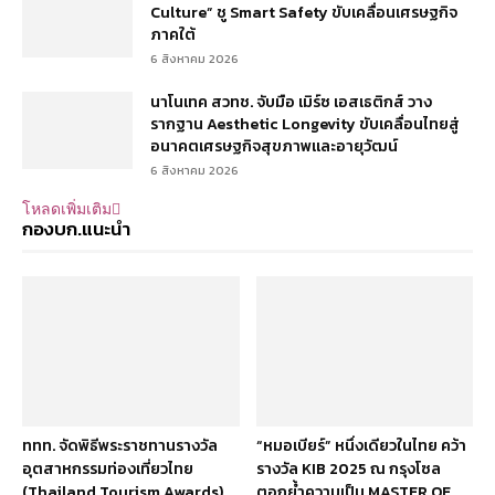
Culture” ชู Smart Safety ขับเคลื่อนเศรษฐกิจ
ภาคใต้
6 สิงหาคม 2026
นาโนเทค สวทช. จับมือ เมิร์ซ เอสเธติกส์ วาง
รากฐาน Aesthetic Longevity ขับเคลื่อนไทยสู่
อนาคตเศรษฐกิจสุขภาพและอายุวัฒน์
6 สิงหาคม 2026
โหลดเพิ่มเติม
กองบก.แนะนำ
ททท. จัดพิธีพระราชทานรางวัล
“หมอเบียร์” หนึ่งเดียวในไทย คว้า
อุตสาหกรรมท่องเที่ยวไทย
รางวัล KIB 2025 ณ กรุงโซล
(Thailand Tourism Awards)
ตอกย้ำความเป็น MASTER OF