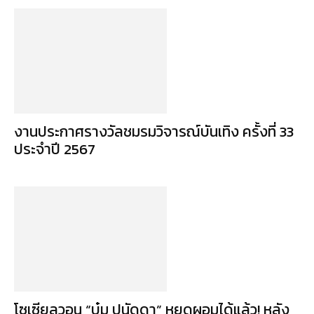
งานประกาศรางวัลชมรมวิจารณ์บันเทิง ครั้งที่ 33
ประจำปี 2567
โซเซียลวอน “บุ๋ม ปนัดดา” หยุดผอมได้แล้ว! หลัง