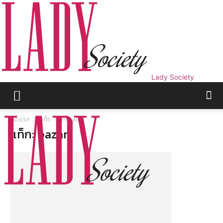
Lady Society
หน้าแรก
แท็ก
Pazan
แท็ก: pazan