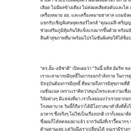
เลือด ไม่มีผลข้างเคียง ไม่ส่งผลเสียต่อตับแล
เครื่องหมาย อย. และเครื่องหมายฮาลาล แถมยังผ
แขกรับเชิญพิเศษสุดเซอร์ไพรส์ “คุณแม่ลี-ศริญญ
ช่วยเสริมภูมิคุ้มกันให้แข็งแรงมากขึ้นด้วย พร้อม
สินค้าสุขภาพที่มาพร้อมโปรโมชั่นพิเศษให้ได้ช็อ
“ดร.อั้ม-อธิชาติ” เปิดเผยว่า “วันนี้ อทิส อัมริท
เราจะสามารถมีฤทธิ์ในการออกกำลังกาย ในการดู
ปัจจุบันต้องการมีฤทธิ์ ที่หมายถึงการมีสุขภาพที
เนชั่นแนล เพราะเราคิดว่าสมุนไพรและความเชื่อแ
วิจัยต่างๆ มีแหล่งที่มา เราก็เลยมองว่าเราอยาก
โรงพยาบาล วันนี้ก็ถือว่าได้มีโอกาสมาทำสิ่งที่ตั้งใ
อาหาร ซึ่งจริงๆ ไม่ใช่เป็นเรื่องปกติ เราก็เลยมา
ซึ่งผมก็ได้ทดลองมาแล้ว จากวันนึงที่เราวี๊ดมากๆ จ
ต้านทานเลย แต่วันนึงเราเปลี่ยนได้ จนเรามีร่างกา