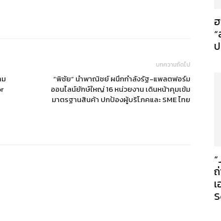
ฮ
“
ป
บทความถัดไป
าม
“พิชัย” นำพาณิชย์ ผนึกกำลังรัฐ-แพลตฟอร์ม
or
ออนไลน์ยักษ์ใหญ่ 16 หน่วยงาน เดินหน้าคุมเข้ม
มาตรฐานสินค้า ปกป้องผู้บริโภคและ SME ไทย
“
ถ
เ
S