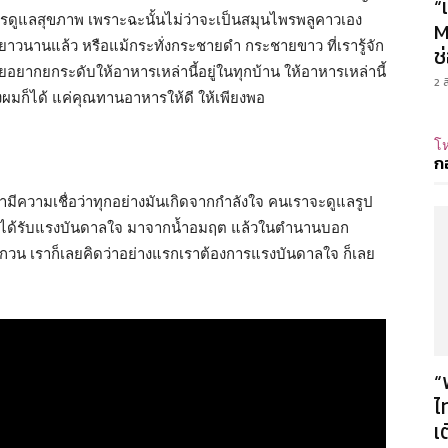
“
ารดูแลสุขภาพ เพราะฉะนั้นไม่ว่าจะเป็นสมุนไพรพลูคาวเอง
M
่างยาวนานแล้ว หรือแม้กระทั่งกระชายดำ กระชายขาว ที่เรารู้จัก
ช
ลยอยากยกระดับให้อาหารเหล่านี้อยู่ในทุกบ้าน ให้อาหารเหล่านี้
2 
งผมก็ได้ แค่คุณทานอาหารให้ดี ให้เพียงพอ
โห
ก
้วเรามีความเชื่อว่าทุกอย่างมันเกิดจากกำลังใจ คนเราจะดูแลรูป
 เราก็ได้รับแรงบันดาลใจ มาจากน้ำอมฤต แล้วในตำนานบอก
กวน เราก็เลยคิดว่าอย่างแรกเราต้องการแรงบันดาลใจ ก็เลย
“
ไ
เ