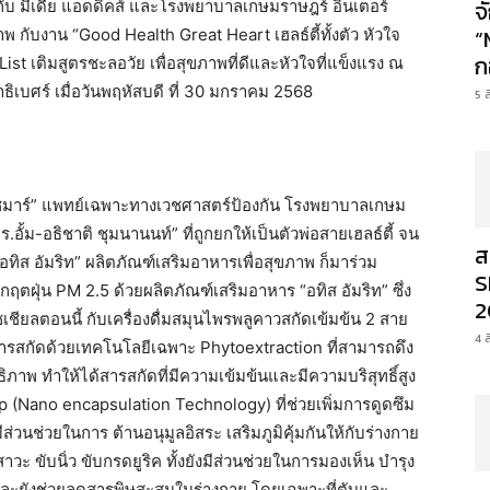
จ
มกับ มีเดีย แอดดิคส์ และโรงพยาบาลเกษมราษฎร์ อินเตอร์
“
าพ กับงาน “Good Health Great Heart เฮลธ์ตี้ทั้งตัว หัวใจ
ก
ist เติมสูตรชะลอวัย เพื่อสุขภาพที่ดีและหัวใจที่แข็งแรง ณ
ิเบศร์ เมื่อวันพฤหัสบดี ที่ 30 มกราคม 2568
5 
แชมาร์” แพทย์เฉพาะทางเวชศาสตร์ป้องกัน โรงพยาบาลเกษม
.อั้ม-อธิชาติ ชุมนานนท์” ที่ถูกยกให้เป็นตัวพ่อสายเฮลธ์ตี้ จน
ส
อทิส อัมริท” ผลิตภัณฑ์เสริมอาหารเพื่อสุขภาพ ก็มาร่วม
S
กฤตฝุ่น PM 2.5 ด้วยผลิตภัณฑ์เสริมอาหาร “อทิส อัมริท” ซึ่ง
2
ชียลตอนนี้ กับเครื่องดื่มสมุนไพรพลูคาวสกัดเข้มข้น 2 สาย
4 
การสกัดด้วยเทคโนโลยีเฉพาะ Phytoextraction ที่สามารถดึง
ิภาพ ทำให้ได้สารสกัดที่มีความเข้มข้นและมีความบริสุทธิ์สูง
ap (Nano encapsulation Technology) ที่ช่วยเพิ่มการดูดซึม
วนช่วยในการ ต้านอนุมูลอิสระ เสริมภูมิคุ้มกันให้กับร่างกาย
ะ ขับนิ่ว ขับกรดยูริค ทั้งยังมีส่วนช่วยในการมองเห็น บำรุง
และยังช่วยลดสารพิษสะสมในร่างกาย โดยเฉพาะที่ตับและ