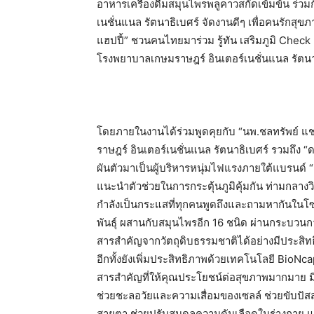
อาหารเครื่องดื่มสมุนไพรพลูคาวสกัดเข้มข้น ร่ว
เนชั่นแนล รัตนาธิเบศร์ จัดงานดีๆ เพื่อคนรักสุขภ
แฮปปี้” ชวนคนไทยมาร่วม รู้ทัน เสริมภูมิ Check L
โรงพยาบาลเกษมราษฎร์ อินเตอร์เนชั่นแนล รัตนาธ
โดยภายในงานได้ร่วมพูดคุยกับ “นพ.ชลทรัพย์ 
ราษฎร์ อินเตอร์เนชั่นแนล รัตนาธิเบศร์ รวมถึง “ดร
ผันตัวมาเป็นผู้บริหารหนุ่มไฟแรงภายใต้แบรนด์ “
แนะนำตัวช่วยในการกระตุ้นภูมิคุ้มกัน ท่ามกลางวิ
กำลังเป็นกระแสที่ทุกคนพูดถึงและถามหากันในโซเ
พันธุ์ ผสานกับสมุนไพรอีก 16 ชนิด ผ่านกระบวน
สารสําคัญจากวัตถุดิบธรรมชาติได้อย่างมีประสิทธ
อีกทั้งยังเพิ่มประสิทธิภาพด้วยเทคโนโลยี BioNc
สารสําคัญที่ให้คุณประโยชน์ต่อสุขภาพมากมาย มีส่
ช่วยชะลอวัยและความเสื่อมของเซลล์ ช่วยขับปัสสาว
สายตา ช่วยปรับสมดุลความดันเลือดในร่างกาย 