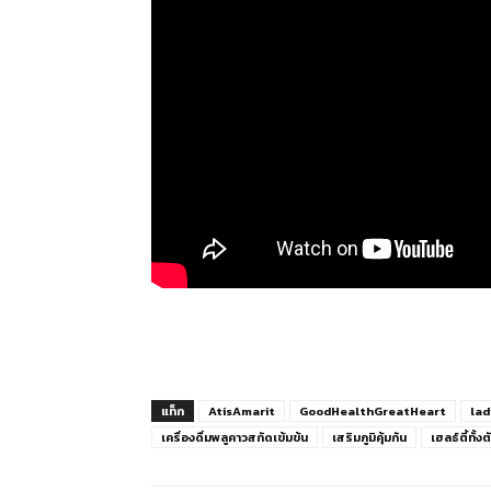
แท็ก
AtisAmarit
GoodHealthGreatHeart
lad
เครื่องดื่มพลูคาวสกัดเข้มข้น
เสริมภูมิคุ้มกัน
เฮลธ์ตี้ทั้ง