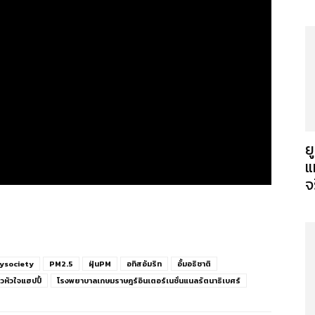
ย
แ
จ
ysociety
PM2.5
ฝุ่นPM
อทิสอัมริท
อั้มอธิชาติ
ตัวหัวใจแฮปปี้
โรงพยาบาลเกษมราษฎร์อินเตอร์เนชั่นแนลรัตนาธิเบศร์