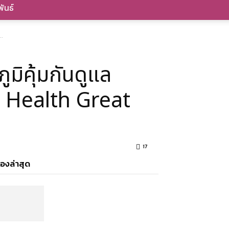
ันธ์
..
ภูมิคุ้มกันดูแล
d Health Great
17
ื่องล่าสุด