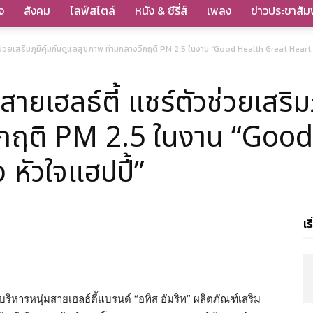
จ
สังคม
ไลฟ์สไตล์
หนัง & ซีรี่ส์
เพลง
ข่าวประชาสัมพ
ตัวช่วยเสริมภูมิคุ้มกันดูแลสุขภาพ ท่ามกลางวิกฤติ PM 2.5 ในงาน “Good Health Great Heart.
อสายเฮลธ์ตี้ แชร์ตัวช่วยเสริม
ิกฤติ PM 2.5 ในงาน “Goo
ว หัวใจแฮปปี้”
เร
ู้บริหารหนุ่มสายเฮลธ์ตี้แบรนด์ “อทิส อัมริท” ผลิตภัณฑ์เสริม