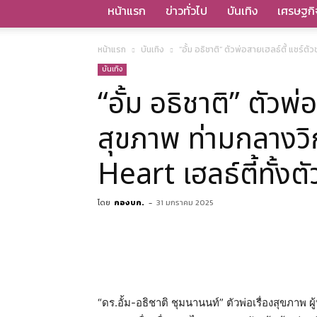
หน้าแรก
ข่าวทั่วไป
บันเทิง
เศรษฐกิ
หน้าแรก
บันเทิง
“อั้ม อธิชาติ” ตัวพ่อสายเฮลธ์ตี้ แชร์
บันเทิง
“อั้ม อธิชาติ” ตัวพ่
สุขภาพ ท่ามกลางว
Heart เฮลธ์ตี้ทั้งตั
โดย
กองบก.
-
31 มกราคม 2025
“ดร.อั้ม-อธิชาติ ชุมนานนท์” ตัวพ่อเรื่องสุขภาพ ผ