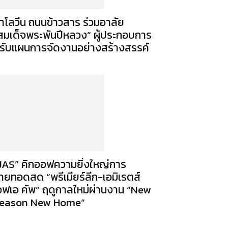
าโลวีน ถนนข้าวสาร ร่วมอาลัย
สมเด็จพระพันปีหลวง” ผู้ประกอบการ
รับแผนการจัดงานอย่างสร้างสรรค์
JAS” คิกออฟความยิ่งใหญ่การ
่ายทอดสด “พรีเมียร์ลีก-เอมิเรตส์
อฟเอ คัพ” ฤดูกาลใหม่ผ่านงาน “New
eason New Home”