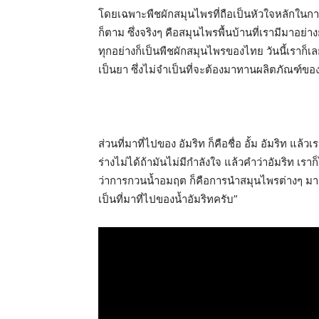
โดยเฉพาะพืชผักสมุนไพรที่ถือเป็นหัวใจหลักในก
ก็ตาม ซึ่งจริงๆ คือสมุนไพรพื้นบ้านที่เรามีมาอย
ทุกอย่างก็เป็นพืชผักสมุนไพรของไทย วันนี้เราก็เ
เป็นยา ซึ่งไม่จำเป็นที่จะต้องมาทานผลิตภัณฑ์ขอ
ส่วนที่มาที่ไปของ อัมริท ก็คือชื่อ อั้ม อัมริท แล
ร่างไม่ได้ถ้ามันไม่มีกำลังใจ แล้วคำว่าอัมริท
ว่าการกวนน้ำอมฤต ก็คือการนำสมุนไพรต่างๆ มา
เป็นที่มาที่ไปของน้ำอัมริทครับ”