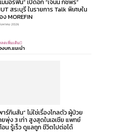
แม่มอร์ฟีน” เปิดอก “เจนนี่ กชพร”
UT สระบุรี ในรายการ Talk พิเศษใน
่อง MOREFIN
สิงหาคม 2026
ลดเพิ่มเติม
องบก.แนะนำ
พาร์กินสัน” ไม่ใช่เรื่องไกลตัว ผู้ป่วย
ทยพุ่ง 3 เท่า สูงสุดในเอเชีย แพทย์
ตือน รู้เร็ว ดูแลถูก ชีวิตไปต่อได้