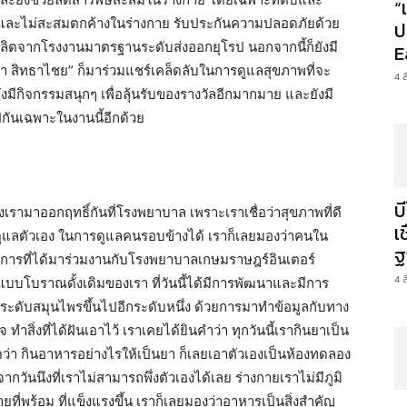
“
ะไต และไม่สะสมตกค้างในร่างกาย รับประกันความปลอดภัยด้วย
ป
ลิตจากโรงงานมาตรฐานระดับส่งออกยุโรป นอกจากนี้ก็ยังมี
E
า สิทธาไชย” ก็มาร่วมแชร์เคล็ดลับในการดูแลสุขภาพที่จะ
4 
ยังมีกิจกรรมสนุกๆ เพื่อลุ้นรับของรางวัลอีกมากมาย และยังมี
ปกันเฉพาะในงานนี้อีกด้วย
บ
 ของเรามาออกฤทธิ์กันที่โรงพยาบาล เพราะเราเชื่อว่าสุขภาพที่ดี
เ
แลตัวเอง ในการดูแลคนรอบข้างได้ เราก็เลยมองว่าคนใน
ฐ
่ดี การที่ได้มาร่วมงานกับโรงพยาบาลเกษมราษฎร์อินเตอร์
4 
บบโบราณดั้งเดิมของเรา ที่วันนี้ได้มีการพัฒนาและมีการ
ยกระดับสมุนไพรขึ้นไปอีกระดับหนึ่ง ด้วยการมาทำข้อมูลกับทาง
จ ทำสิ่งที่ได้ฝันเอาไว้ เราเคยได้ยินคำว่า ทุกวันนี้เรากินยาเป็น
คิดว่า กินอาหารอย่างไรให้เป็นยา ก็เลยเอาตัวเองเป็นห้องทดลอง
ากวันนึงที่เราไม่สามารถพึ่งตัวเองได้เลย ร่างกายเราไม่มีภูมิ
ยที่พร้อม ที่แข็งแรงขึ้น เราก็เลยมองว่าอาหารเป็นสิ่งสำคัญ