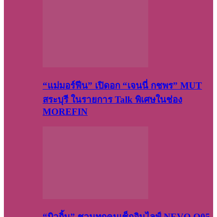
“แม่มอร์ฟีน” เปิดอก “เจนนี่ กชพร” MUT
สระบุรี ในรายการ Talk พิเศษในช่อง
MOREFIN
“บิวกิ้น” ชวนทุกคนเช็กอินไลฟ์ NEVO Q05