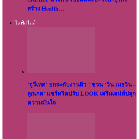
สร้าง Health…
ไลฟ์สไตล์
‘จูวีเทค’ ยกระดับงานผิว ! ชวน ‘วิน เมธวิน –
ลูกเกด’ แชร์ทริคปรับ LOOK เสริมเสน่ห์ปลุก
ความมั่นใจ