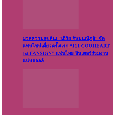
มวลความสุขล้น! “เอิร์ธ-กัษมนณัฏฐ์” จัด
แฟนไซน์เดี่ยวครั้งแรก “111 COOHEART
1st FANSIGN” แฟนไทย-อินเตอร์ร่วมงาน
แน่นฮอลล์