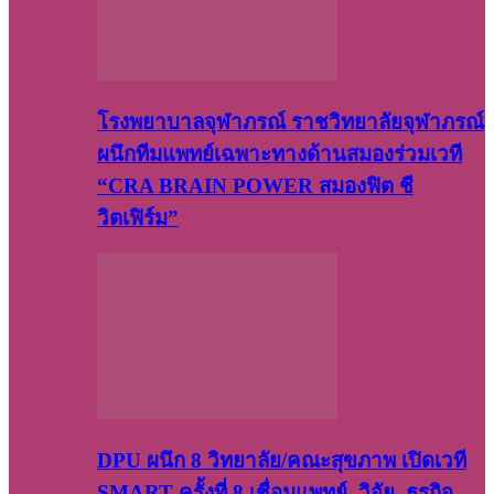
โรงพยาบาลจุฬาภรณ์ ราชวิทยาลัยจุฬาภรณ์
ผนึกทีมแพทย์เฉพาะทางด้านสมองร่วมเวที
“CRA BRAIN POWER สมองฟิต ชี
วิตเฟิร์ม”
DPU ผนึก 8 วิทยาลัย/คณะสุขภาพ เปิดเวที
SMART ครั้งที่ 8 เชื่อมแพทย์–วิจัย–ธุรกิจ