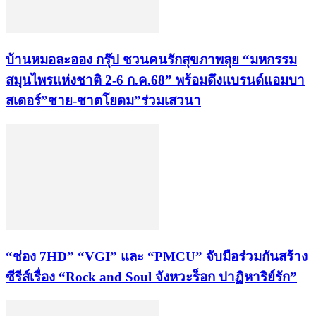
บ้านหมอละออง กรุ๊ป ชวนคนรักสุขภาพลุย “มหกรรม
สมุนไพรแห่งชาติ 2-6 ก.ค.68” พร้อมดึงแบรนด์แอมบา
สเดอร์”ชาย-ชาตโยดม”ร่วมเสวนา
“ช่อง 7HD” “VGI” และ “PMCU” จับมือร่วมกันสร้าง
ซีรีส์เรื่อง “Rock and Soul จังหวะร็อก ปาฏิหาริย์รัก”