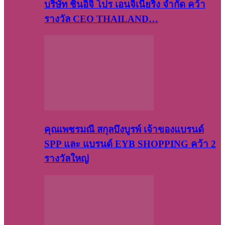
บริษัท​ ชินอิจิ​ โปร​ เอน​จิเนีย​ริ่ง​ จำกัด คว้า
รางวัล CEO THAILAND…
คุณเพชรมณี สกุลบึงบูรพ์ เจ้าของแบรนด์
SPP และ แบรนด์ EYB SHOPPING คว้า 2
รางวัลใหญ่