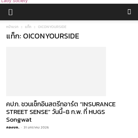
Lady Society
หน้าแรก
แท็ก
OICONYOURSIDE
แท็ก: OICONYOURSIDE
คปภ. ชวนเช็กอินสตรีทอาร์ต “INSURANCE
STREET SENSE” วันนี้-8 ก.พ. ที่ HUGS
Songwat
กองบก.
-
31 มกราคม 2026