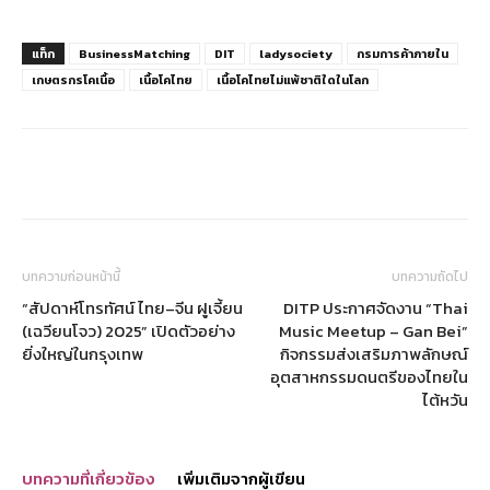
แท็ก
BusinessMatching
DIT
ladysociety
กรมการค้าภายใน
เกษตรกรโคเนื้อ
เนื้อโคไทย
เนื้อโคไทยไม่แพ้ชาติใดในโลก
บทความก่อนหน้านี้
บทความถัดไป
“สัปดาห์โทรทัศน์ ไทย–จีน ฝูเจี้ยน
DITP ประกาศจัดงาน “Thai
(เฉวียนโจว) 2025” เปิดตัวอย่าง
Music Meetup – Gan Bei”
ยิ่งใหญ่ในกรุงเทพ
กิจกรรมส่งเสริมภาพลักษณ์
อุตสาหกรรมดนตรีของไทยใน
ไต้หวัน
บทความที่เกี่ยวข้อง
เพิ่มเติมจากผู้เขียน