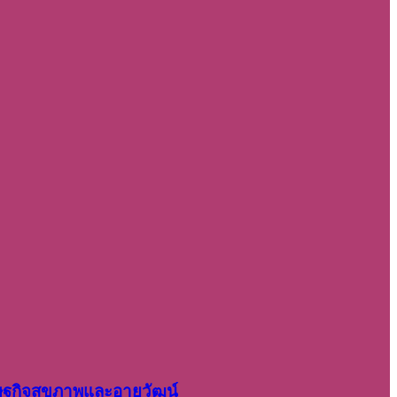
รษฐกิจสุขภาพและอายุวัฒน์