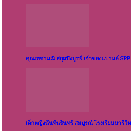
คุณเพชรมณี สกุลบึงบูรพ์ เจ้าของแบรนด์ S
เด็กหญิงนันท์นรินทร์ สมบูรณ์ โรงเรียนนารี