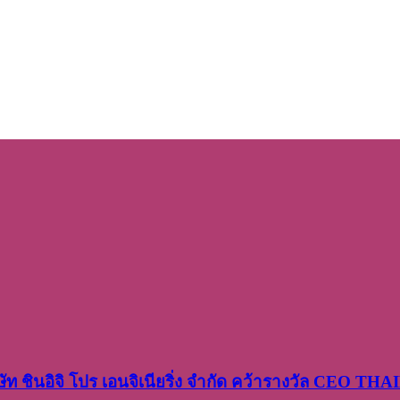
ษัท​ ชินอิจิ​ โปร​ เอน​จิเนีย​ริ่ง​ จำกัด คว้ารางวัล CEO