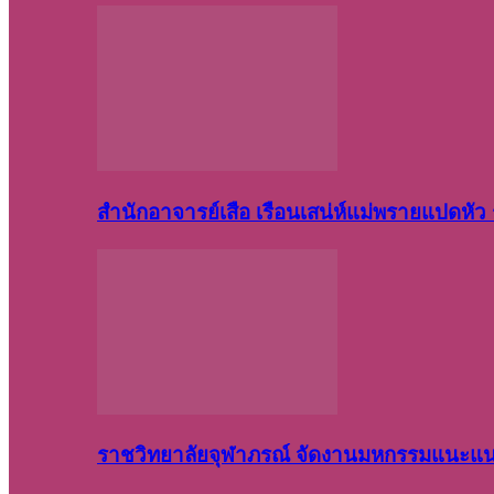
สำนักอาจารย์เสือ เรือนเสน่ห์แม่พรายแปดหั
ราชวิทยาลัยจุฬาภรณ์ จัดงานมหกรรมแนะแนว