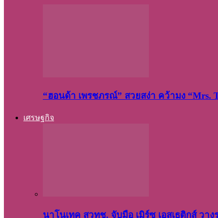
“ฮอนด้า เพรชภรณ์” สวยสง่า คว้ามง “Mrs.
เศรษฐกิจ
นาโนเทค สวทช. จับมือ เมิร์ซ เอสเธติกส์ วา