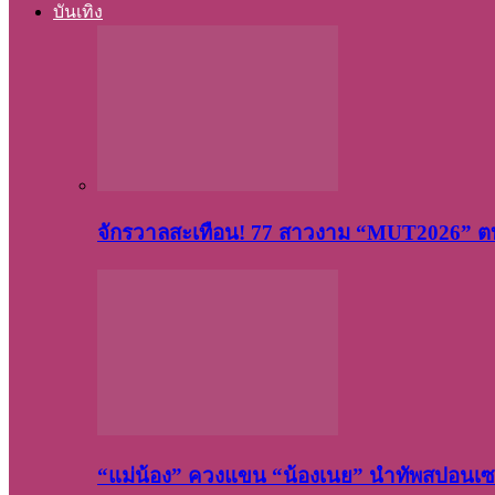
บันเทิง
จักรวาลสะเทือน! 77 สาวงาม “MUT2026” ตบ
“แม่น้อง” ควงแขน “น้องเนย” นำทัพสปอนเซอ