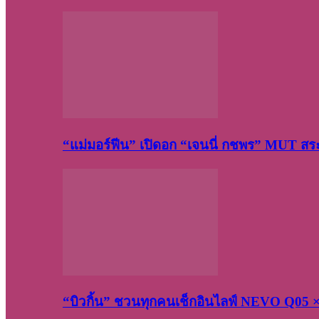
“แม่มอร์ฟีน” เปิดอก “เจนนี่ กชพร” MUT ส
“บิวกิ้น” ชวนทุกคนเช็กอินไลฟ์ NEVO Q05 