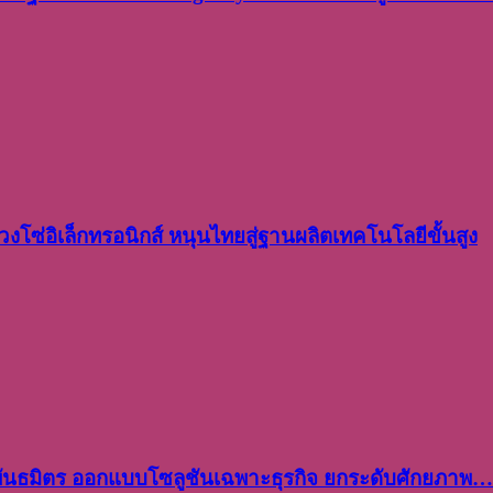
งโซ่อิเล็กทรอนิกส์ หนุนไทยสู่ฐานผลิตเทคโนโลยีขั้นสูง
พันธมิตร ออกแบบโซลูชันเฉพาะธุรกิจ ยกระดับศักยภาพ…