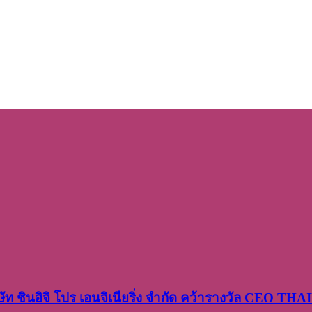
ษัท​ ชินอิจิ​ โปร​ เอน​จิเนีย​ริ่ง​ จำกัด คว้ารางวัล CEO