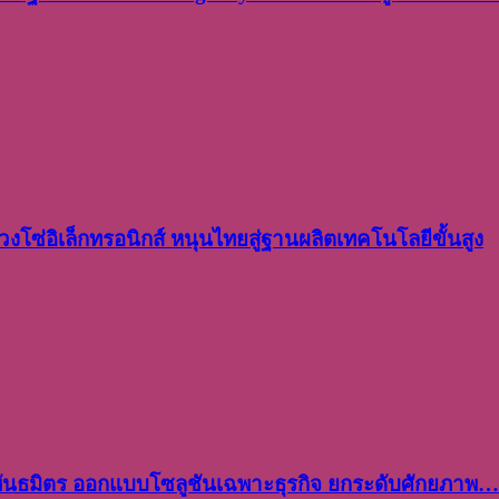
งโซ่อิเล็กทรอนิกส์ หนุนไทยสู่ฐานผลิตเทคโนโลยีขั้นสูง
พันธมิตร ออกแบบโซลูชันเฉพาะธุรกิจ ยกระดับศักยภาพ…