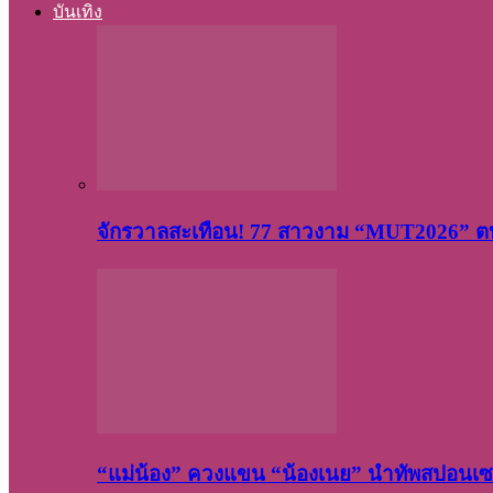
บันเทิง
จักรวาลสะเทือน! 77 สาวงาม “MUT2026” ตบ
“แม่น้อง” ควงแขน “น้องเนย” นำทัพสปอนเซอ