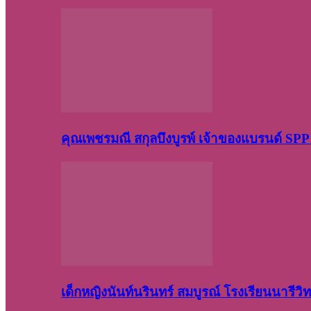
คุณเพชรมณี สกุลบึงบูรพ์ เจ้าของแบรนด์ S
เด็กหญิงนันท์นรินทร์ สมบูรณ์ โรงเรียนนารี