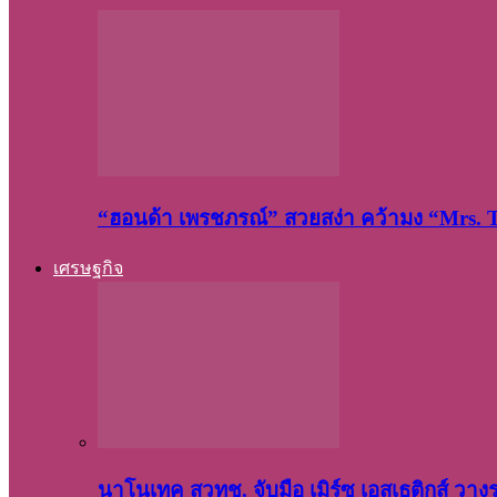
“ฮอนด้า เพรชภรณ์” สวยสง่า คว้ามง “Mrs.
เศรษฐกิจ
นาโนเทค สวทช. จับมือ เมิร์ซ เอสเธติกส์ วา