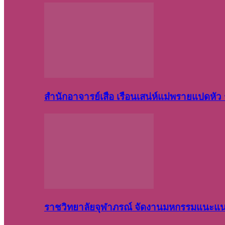
สำนักอาจารย์เสือ เรือนเสน่ห์แม่พรายแปดหั
ราชวิทยาลัยจุฬาภรณ์ จัดงานมหกรรมแนะแนว