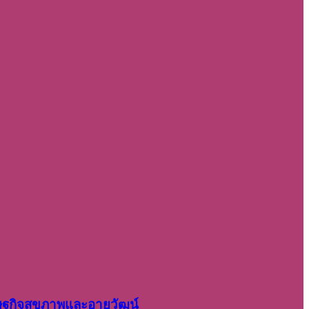
รษฐกิจสุขภาพและอายุวัฒน์