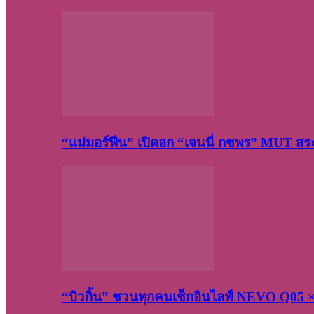
“แม่มอร์ฟีน” เปิดอก “เจนนี่ กชพร” MUT ส
“บิวกิ้น” ชวนทุกคนเช็กอินไลฟ์ NEVO Q05 