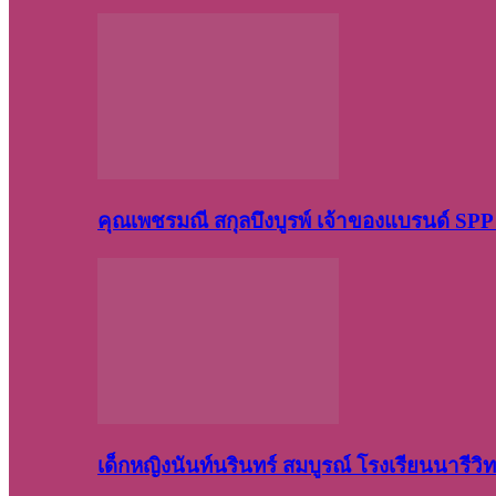
คุณเพชรมณี สกุลบึงบูรพ์ เจ้าของแบรนด์ S
เด็กหญิงนันท์นรินทร์ สมบูรณ์ โรงเรียนนารี