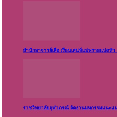
สำนักอาจารย์เสือ เรือนเสน่ห์แม่พรายแปดหั
ราชวิทยาลัยจุฬาภรณ์ จัดงานมหกรรมแนะแนว