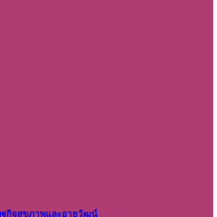
รษฐกิจสุขภาพและอายุวัฒน์