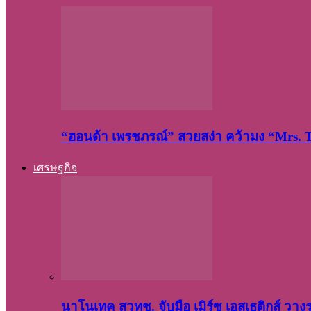
“ฮอนด้า เพรชภรณ์” สวยสง่า คว้ามง “Mrs.
เศรษฐกิจ
นาโนเทค สวทช. จับมือ เมิร์ซ เอสเธติกส์ วา