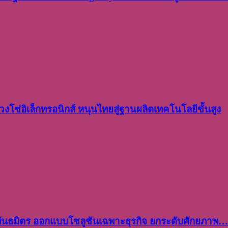
งโซ่อิเล็กทรอนิกส์ หนุนไทยสู่ฐานผลิตเทคโนโลยีขั้นสูง
พันธมิตร ออกแบบโซลูชันเฉพาะธุรกิจ ยกระดับศักยภาพ…