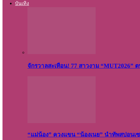
บันเทิง
จักรวาลสะเทือน! 77 สาวงาม “MUT2026” ตบ
“แม่น้อง” ควงแขน “น้องเนย” นำทัพสปอนเซอ