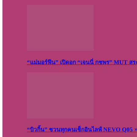
“แม่มอร์ฟีน” เปิดอก “เจนนี่ กชพร” MUT ส
“บิวกิ้น” ชวนทุกคนเช็กอินไลฟ์ NEVO Q05 