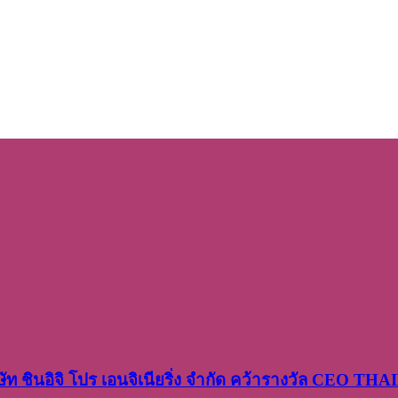
ษัท​ ชินอิจิ​ โปร​ เอน​จิเนีย​ริ่ง​ จำกัด คว้ารางวัล CEO