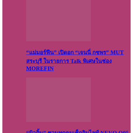
“แม่มอร์ฟีน” เปิดอก “เจนนี่ กชพร” MUT
สระบุรี ในรายการ Talk พิเศษในช่อง
MOREFIN
“บิวกิ้น” ชวนทุกคนเช็กอินไลฟ์ NEVO Q05