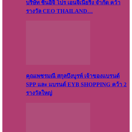
บริษัท​ ชินอิจิ​ โปร​ เอน​จิเนีย​ริ่ง​ จำกัด คว้า
รางวัล CEO THAILAND…
คุณเพชรมณี สกุลบึงบูรพ์ เจ้าของแบรนด์
SPP และ แบรนด์ EYB SHOPPING คว้า 2
รางวัลใหญ่