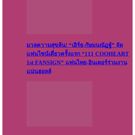
มวลความสุขล้น! “เอิร์ธ-กัษมนณัฏฐ์” จัด
แฟนไซน์เดี่ยวครั้งแรก “111 COOHEART
1st FANSIGN” แฟนไทย-อินเตอร์ร่วมงาน
แน่นฮอลล์