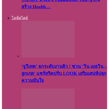
สร้าง Health…
ไลฟ์สไตล์
‘จูวีเทค’ ยกระดับงานผิว ! ชวน ‘วิน เมธวิน –
ลูกเกด’ แชร์ทริคปรับ LOOK เสริมเสน่ห์ปลุก
ความมั่นใจ