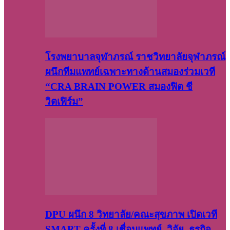
โรงพยาบาลจุฬาภรณ์ ราชวิทยาลัยจุฬาภรณ์
ผนึกทีมแพทย์เฉพาะทางด้านสมองร่วมเวที
“CRA BRAIN POWER สมองฟิต ชี
วิตเฟิร์ม”
DPU ผนึก 8 วิทยาลัย/คณะสุขภาพ เปิดเวที
SMART ครั้งที่ 8 เชื่อมแพทย์–วิจัย–ธุรกิจ