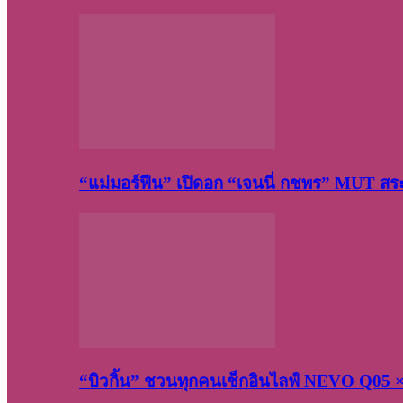
“แม่มอร์ฟีน” เปิดอก “เจนนี่ กชพร” MUT ส
“บิวกิ้น” ชวนทุกคนเช็กอินไลฟ์ NEVO Q05 