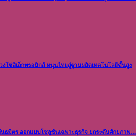
งโซ่อิเล็กทรอนิกส์ หนุนไทยสู่ฐานผลิตเทคโนโลยีขั้นสูง
พันธมิตร ออกแบบโซลูชันเฉพาะธุรกิจ ยกระดับศักยภาพ…