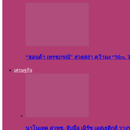
“ฮอนด้า เพรชภรณ์” สวยสง่า คว้ามง “Mrs.
เศรษฐกิจ
นาโนเทค สวทช. จับมือ เมิร์ซ เอสเธติกส์ วา