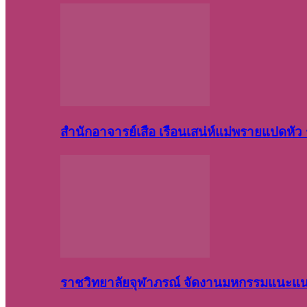
สำนักอาจารย์เสือ เรือนเสน่ห์แม่พรายแปดหั
ราชวิทยาลัยจุฬาภรณ์ จัดงานมหกรรมแนะแนว