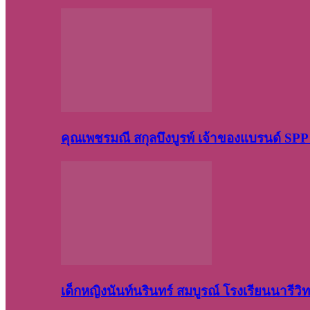
คุณเพชรมณี สกุลบึงบูรพ์ เจ้าของแบรนด์ S
เด็กหญิงนันท์นรินทร์ สมบูรณ์ โรงเรียนนารี