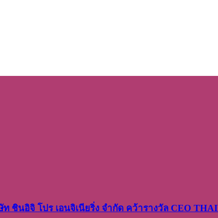
ษัท​ ชินอิจิ​ โปร​ เอน​จิเนีย​ริ่ง​ จำกัด คว้ารางวัล CEO