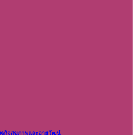
รษฐกิจสุขภาพและอายุวัฒน์