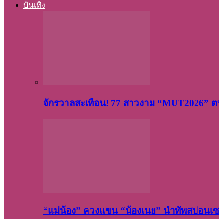
บันเทิง
จักรวาลสะเทือน! 77 สาวงาม “MUT2026” ตบ
“แม่น้อง” ควงแขน “น้องเนย” นำทัพสปอนเซอ