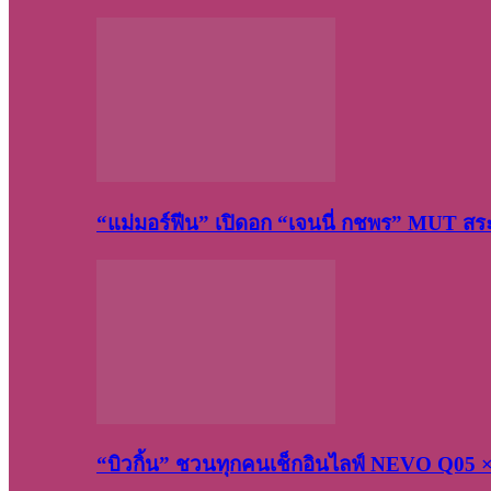
“แม่มอร์ฟีน” เปิดอก “เจนนี่ กชพร” MUT ส
“บิวกิ้น” ชวนทุกคนเช็กอินไลฟ์ NEVO Q05 