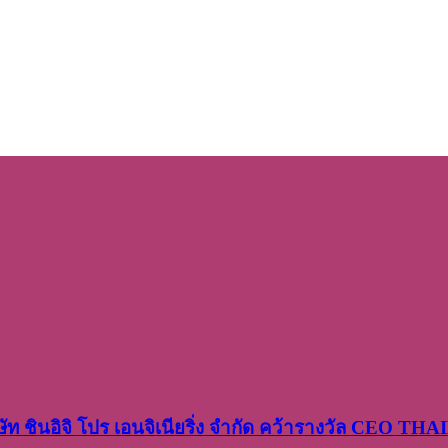
ษัท​ ชินอิจิ​ โปร​ เอน​จิเนีย​ริ่ง​ จำกัด คว้ารางวัล CEO