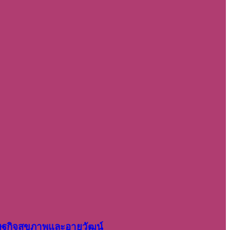
รษฐกิจสุขภาพและอายุวัฒน์