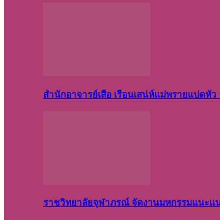
สำนักอาจารย์เสือ เรือนเสน่ห์แม่พรายแปดหั
ราชวิทยาลัยจุฬาภรณ์ จัดงานมหกรรมแนะแนว