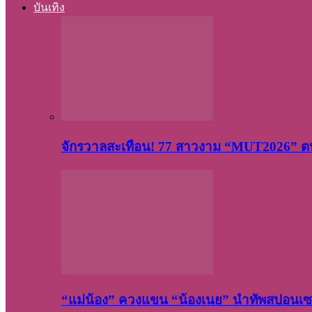
บันเทิง
จักรวาลสะเทือน! 77 สาวงาม “MUT2026” ตบ
“แม่น้อง” ควงแขน “น้องเนย” นำทัพสปอนเซอ