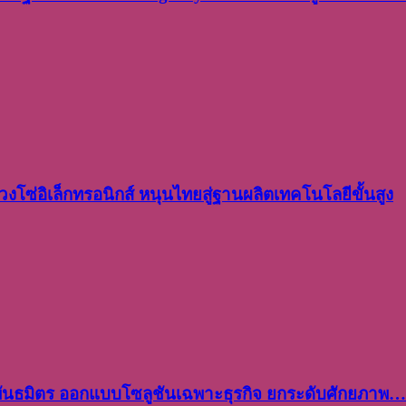
งโซ่อิเล็กทรอนิกส์ หนุนไทยสู่ฐานผลิตเทคโนโลยีขั้นสูง
พันธมิตร ออกแบบโซลูชันเฉพาะธุรกิจ ยกระดับศักยภาพ…