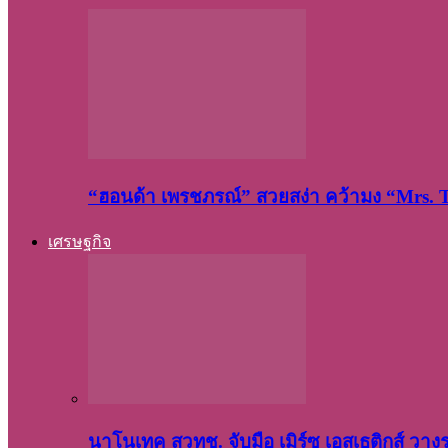
“ฮอนด้า เพรชภรณ์” สวยสง่า คว้ามง “Mrs.
เศรษฐกิจ
นาโนเทค สวทช. จับมือ เมิร์ซ เอสเธติกส์ วา