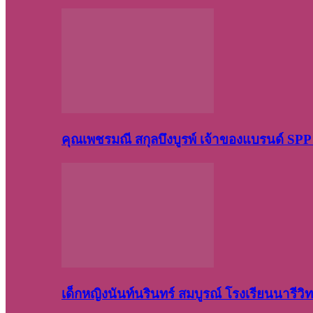
คุณเพชรมณี สกุลบึงบูรพ์ เจ้าของแบรนด์ S
เด็กหญิงนันท์นรินทร์ สมบูรณ์ โรงเรียนนารี