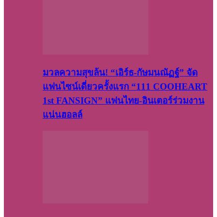
มวลความสุขล้น! “เอิร์ธ-กัษมนณัฏฐ์” จัด
แฟนไซน์เดี่ยวครั้งแรก “111 COOHEART
1st FANSIGN” แฟนไทย-อินเตอร์ร่วมงาน
แน่นฮอลล์