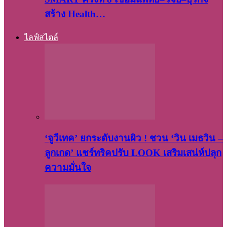
สร้าง Health…
ไลฟ์สไตล์
‘จูวีเทค’ ยกระดับงานผิว ! ชวน ‘วิน เมธวิน –
ลูกเกด’ แชร์ทริคปรับ LOOK เสริมเสน่ห์ปลุก
ความมั่นใจ