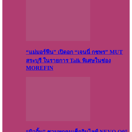
“แม่มอร์ฟีน” เปิดอก “เจนนี่ กชพร” MUT
สระบุรี ในรายการ Talk พิเศษในช่อง
MOREFIN
“บิวกิ้น” ชวนทุกคนเช็กอินไลฟ์ NEVO Q05