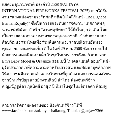
แสดงพลุนานาชาติ ประจำปี 2568 (PATTAYA
INTERNATIONAL FIREWORKS FESTIVAL 2025) ภายใต้ธีม
งาน “แสงแห่งความจงรักภักดี สถิตในใจนิรันดร์ (The Light of
Eternal Royalty)” ซึ่งเป็นการยกระดับการจัดงาน “เทศกาลพลุ
นานาชาติพัทยา” หรือ “งานพลุพัทยา” ให้ยิ่งใหญ่กว่าเดิม โดย
เป็นการผสานความงดงามของพลุนานาชาติ เข้ากับการแสดง
ศิลปวัฒนธรรมไทยเพื่อร่วมสืบสานพระราชปณิธานอันทรง
คุณค่าอย่างสมพระเกียรติ ในวันที่ 29 พ.ย. 2568 ซึ่งประกอบไป
ด้วยการแสดงเดินแบบเด็ก ในชุดไทยพระราชนิยม 8 แบบ จาก
Em’s Baby Model & Organize (เอมเบบี้ โมเดล แอนด์ ออแกไนซ์)
ผู้จัดประกวดเวทีความงามสำหรับเยาวชน และพัฒนาบุคลิกภาพ
ให้เยาวชนมีความกล้าแสดงในทางที่ถูกต้อง และ การแสดงโขน
จากบ้านรำปัญจนาสย์สงวนศิลป์ นำโดย น้องจันทร์จ้าว
ด.ญ.ณัฏฐธิดา กุลนิตย์ อายุ 7 ปี ที่มาในชุดไทยจิตรลดา สีชมพู
สามารถติดตามผลงานของ น้องจันทร์จ้าว ได้ที่
www.facebook.com/sukanya.chaikrong, Tiktok : @janjaw7366