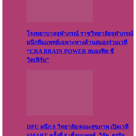
โรงพยาบาลจุฬาภรณ์ ราชวิทยาลัยจุฬาภรณ์
ผนึกทีมแพทย์เฉพาะทางด้านสมองร่วมเวที
“CRA BRAIN POWER สมองฟิต ชี
วิตเฟิร์ม”
DPU ผนึก 8 วิทยาลัย/คณะสุขภาพ เปิดเวที
SMART ครั้งที่ 8 เชื่อมแพทย์–วิจัย–ธุรกิจ