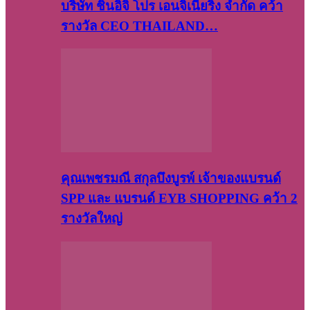
บริษัท​ ชินอิจิ​ โปร​ เอน​จิเนีย​ริ่ง​ จำกัด คว้า
รางวัล CEO THAILAND…
คุณเพชรมณี สกุลบึงบูรพ์ เจ้าของแบรนด์
SPP และ แบรนด์ EYB SHOPPING คว้า 2
รางวัลใหญ่