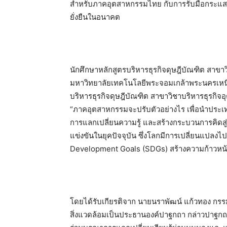
สำหรับภาคอุตสาหกรรมไทย กับการรับมือกระแสกา
ยั่งยืนในอนาคต
นักศึกษาหลักสูตรบริหารธุรกิจดุษฎีบัณฑิต สาขาว
มหาวิทยาลัยเทคโนโลยีพระจอมเกล้าพระนครเหนือ
บริหารธุรกิจดุษฎีบัณฑิต สาขาวิชาบริหารธุรกิจอ
“ภาคอุตสาหกรรมจะปรับตัวอย่างไร เพื่อนำประเทศไ
การแลกเปลี่ยนความรู้ และสร้างกระบวนการคิด
แข่งขันในยุคปัจจุบัน ซึ่งโลกมีการเปลี่ยนแปลงไ
Development Goals (SDGs) สร้างความก้าวหน้
โดยได้รับเกียรติจาก นายนราพัฒน์ แก้วทอง กร
สิ่งแวดล้อมเป็นประธานองค์ปาฐกถา กล่าวปาฐกถา