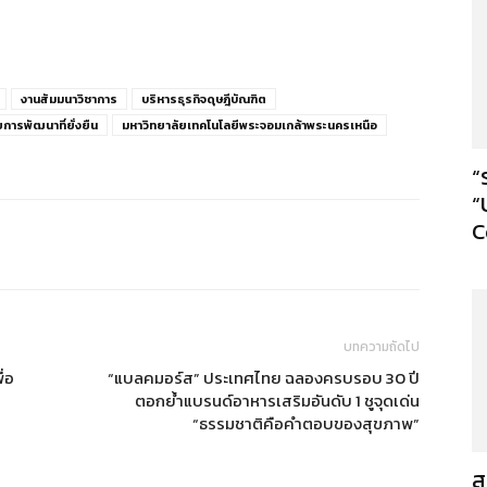
งานสัมมนาวิชาการ
บริหารธุรกิจดุษฎีบัณฑิต
การพัฒนาที่ยั่งยืน
มหาวิทยาลัยเทคโนโลยีพระจอมเกล้าพระนครเหนือ
“
“
C
บทความถัดไป
ื่อ
“แบลคมอร์ส” ประเทศไทย ฉลองครบรอบ 30 ปี
ตอกย้ำแบรนด์อาหารเสริมอันดับ 1 ชูจุดเด่น
“ธรรมชาติคือคำตอบของสุขภาพ”
ส