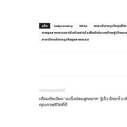
แท็ก
ladysociety
SDGs
คณะบริหารธุรกิจรุ่นที่10
ภาคอุตสาหกรรมจะปรับตัวอย่างไรเพื่อนำประเทศไทยสู่เป้าหมาย
สาขาวิชาบริหารธุรกิจอุตสาหกรรม
แบ่งปัน
บทความก่อนหน้านี้
เตือนภัยเงียบ ‘มะเร็งต่อมลูกหมาก’ รู้เร็ว รักษาไว เพ
คุณภาพชีวิตที่ดี