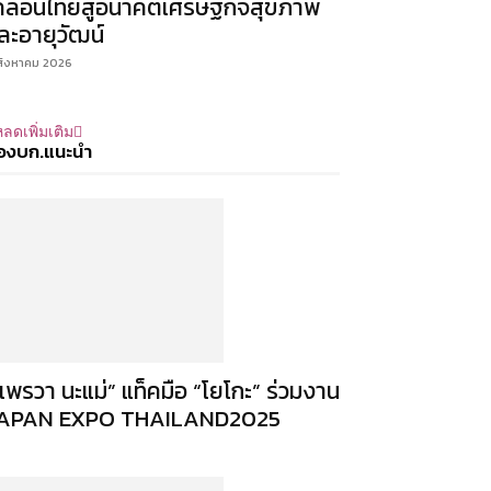
คลื่อนไทยสู่อนาคตเศรษฐกิจสุขภาพ
ละอายุวัฒน์
สิงหาคม 2026
ลดเพิ่มเติม
องบก.แนะนำ
แพรวา นะแม่” แท็คมือ “โยโกะ” ร่วมงาน
APAN EXPO THAILAND2025