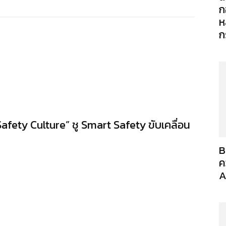
ก
ห
ก
afety Culture” ชู Smart Safety ขับเคลื่อน
B
ค
A