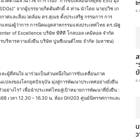
วคิดในเสวนาวิชาการ เรื่อง “การขับเคลื่อนกลยุทธ์ ESG มุ่ง
I
DGs)” จากผู้บรรยายกิตติมศักดิ์ 4 ท่าน นำโดย นายปวิช เก
6 
กาศและสิ่งแวดล้อม ดร.สุเมธ ตั้งประเสริฐ กรรมการ การ
หน่งผู้ว่าการ การนิคมอุตสาหกรรมแห่งประเทศไทย ดร.ณัฐ
ter of Excellence บริษัท พีทีที โกลบอล เคมิคอล จำกัด
การบริหารความยั่งยืน บริษัท ปูนซีเมนต์ไทย จำกัด (มหาชน)
ส
“
ข
ละผู้ที่สนใจ มาร่วมเป็นส่วนหนึ่งในการขับเคลื่อนภาค
6 
แปลงของโลกยุคปัจจุบัน มุ่งสู่การพัฒนาประเทศอย่างยั่งยืน
ย่างไร? เพื่อนำประเทศไทยสู่เป้าหมายการพัฒนาที่ยั่งยืน :
2568 เวลา 12.30 – 16.30 น. ห้อง GH203 ศูนย์นิทรรศการและ
น
ว