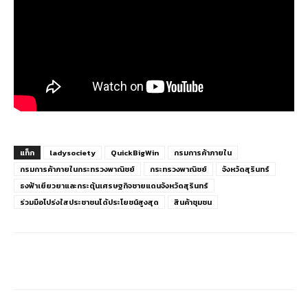
แท็ก
ladysociety
QuickBigWin
กรมการค้าภายใน
กรมการค้าภายในกระทรวงพาณิชย์
กระทรวงพาณิชย์
จังหวัดสุรินทร์
ธงฟ้าเยียวยาและกระตุ้นเศรษฐกิจชายแดนจังหวัดสุรินทร์
ร่วมมือโปร่งใสประชาชนได้ประโยชน์สูงสุด
สินค้าชุมชน