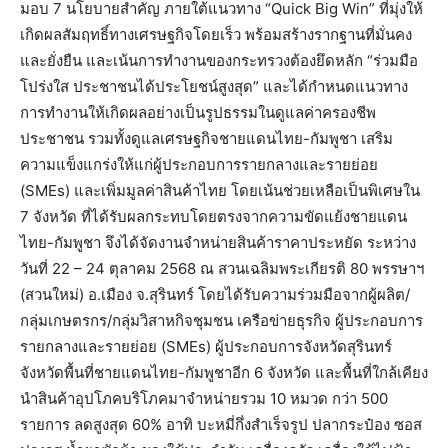
มอบ 7 นโยบายสำคัญ ภายใต้แนวทาง “Quick Big Win” ที่มุ่งให้
เกิดผลสัมฤทธิ์ทางเศรษฐกิจโดยเร็ว พร้อมสร้างรากฐานที่มั่นคง
และยั่งยืน และเน้นการทำงานของกระทรวงต้องยึดหลัก “ร่วมมือ
โปร่งใส ประชาชนได้ประโยชน์สูงสุด” และได้กำหนดแนวทาง
การทำงานให้เกิดผลอย่างเป็นรูปธรรมในดูแลค่าครองชีพ
ประชาชน รวมทั้งดูแลเศรษฐกิจชายแดนไทย-กัมพูชา เสริม
ความแข็งแกร่งให้แก่ผู้ประกอบการรายกลางและรายย่อย
(SMEs) และเพิ่มมูลค่าสินค้าไทย โดยเน้นช่วยเหลือเป็นพิเศษใน
7 จังหวัด ที่ได้รับผลกระทบโดยตรงจากความขัดแย้งชายแดน
ไทย-กัมพูชา จึงได้จัดงานจำหน่ายสินค้าราคาประหยัด ระหว่าง
วันที่ 22 – 24 ตุลาคม 2568 ณ สวนเฉลิมพระเกียรติ 80 พรรษาฯ
(สวนใหม่) อ.เมือง จ.สุรินทร์ โดยได้รับความร่วมมือจากผู้ผลิต/
กลุ่มเกษตรกร/กลุ่มวิสาหกิจชุมชน เครือข่ายธุรกิจ ผู้ประกอบการ
รายกลางและรายย่อย (SMEs) ผู้ประกอบการจังหวัดสุรินทร์
จังหวัดพื้นที่ชายแดนไทย-กัมพูชาอีก 6 จังหวัด และพื้นที่ใกล้เคียง
นำสินค้าอุปโภคบริโภคมาจำหน่ายรวม 10 หมวด กว่า 500
รายการ ลดสูงสุด 60% อาทิ บะหมี่กึ่งสำเร็จรูป ปลากระป๋อง ซอส