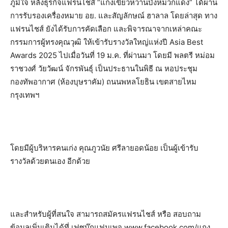
ภูมิใจ หลังธุรกิจแฟรนไชส์ “แกงเขียวหวานบังหมวกแดง” ได้ผ่าน
การรับรองเครื่องหมาย อย. และสัญลักษณ์ ฮาลาล โดยล่าสุด ทาง
แฟรนไชส์ ยังได้รับการคัดเลือก และพิจารณาจากเหล่าคณะ
กรรมการผู้ทรงคุณวุฒิ ให้เข้ารับรางวัลใหญ่แห่งปี Asia Best
Awards 2025 ไปเมื่อวันที่ 19 ม.ค. ที่ผ่านมา โดยมี พลตรี หม่อม
ราชวงศ์ วัยวัฒน์ จักรพันธุ์ เป็นประธานในพิธี ณ หอประชุม
กองทัพอากาศ (ห้องบุษราคัม) ถนนพหลโยธิน เขตสายไหม
กรุงเทพฯ
โดยมีผู้บริหารคนเก่ง คุณภูวนัย ศรีลายอดน้อย เป็นผู้เข้ารับ
รางวัลด้วยตนเอง อีกด้วย
และสำหรับผู้ที่สนใจ สามารถสมัครแฟรนไชส์ หรือ สอบถาม
ข้อมูลเพิ่มเติมได้ที่ เฟซบุ๊กแฟนเพจ www.facebook.com/แกง