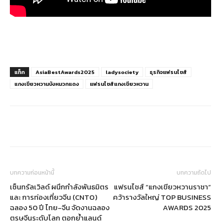
แท็ก
AsiaBestAwards2025
ladysociety
ธุรกิจแฟรนไชส์
แกงเขียวหวานบังหมวกแดง
แฟรนไชส์แกงเขียวหวาน
บทความก่อนหน้านี้
บทความถัดไป
เซ็นทรัลเวิลด์ ผนึกกำลังพันธมิตร
แฟรนไชส์ “แกงเขียวหวานราชา”
และ การท่องเที่ยวจีน (CNTO)
คว้ารางวัลใหญ่ TOP BUSINESS
ฉลอง 50 ปี ไทย-จีน จัดงานฉลอง
AWARDS 2025
ตรุษจีนระดับโลก ตอกย้ำแลนด์