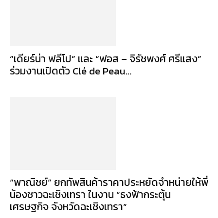
“เดียร์น่า ฟลีโป” และ “ฟอส – จิรัชพงศ์ ศรีแสง”
ร่วมงานเปิดตัว Clé de Peau...
“พาณิชย์” ยกทัพสินค้าราคาประหยัดจำหน่ายให้พี่
น้องชาวฉะเชิงเทรา ในงาน “ธงฟ้ากระตุ้น
เศรษฐกิจ จังหวัดฉะเชิงเทรา”